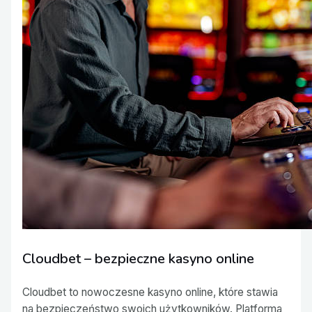
Cloudbet – bezpieczne kasyno online
Cloudbet to nowoczesne kasyno online, które stawia
na bezpieczeństwo swoich użytkowników. Platforma