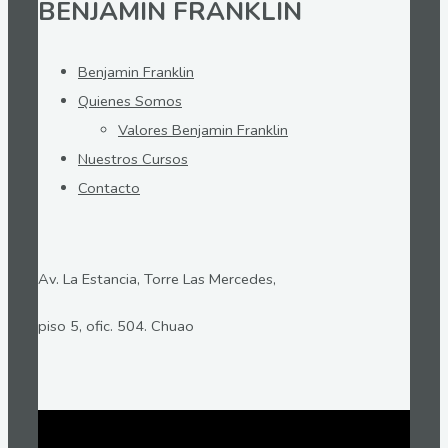
BENJAMIN FRANKLIN
Benjamin Franklin
Quienes Somos
Valores Benjamin Franklin
Nuestros Cursos
Contacto
Av. La Estancia, Torre Las Mercedes,
piso 5, ofic. 504. Chuao