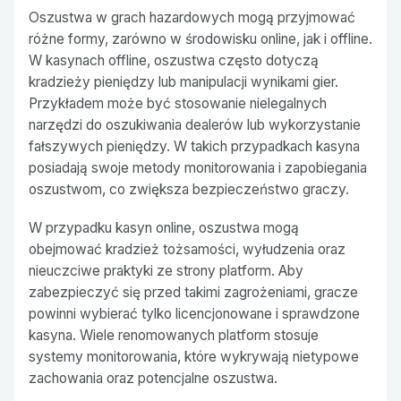
Oszustwa w grach hazardowych mogą przyjmować
różne formy, zarówno w środowisku online, jak i offline.
W kasynach offline, oszustwa często dotyczą
kradzieży pieniędzy lub manipulacji wynikami gier.
Przykładem może być stosowanie nielegalnych
narzędzi do oszukiwania dealerów lub wykorzystanie
fałszywych pieniędzy. W takich przypadkach kasyna
posiadają swoje metody monitorowania i zapobiegania
oszustwom, co zwiększa bezpieczeństwo graczy.
W przypadku kasyn online, oszustwa mogą
obejmować kradzież tożsamości, wyłudzenia oraz
nieuczciwe praktyki ze strony platform. Aby
zabezpieczyć się przed takimi zagrożeniami, gracze
powinni wybierać tylko licencjonowane i sprawdzone
kasyna. Wiele renomowanych platform stosuje
systemy monitorowania, które wykrywają nietypowe
zachowania oraz potencjalne oszustwa.