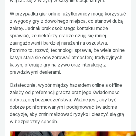
wiązać się z wizytą w kasynie stacjonarnym.
W przypadku gier online, użytkownicy mogą korzystać
z wygody gry z dowolnego miejsca, co stanowi dużą
zaletę. Jednak brak osobistego kontaktu może
sprawiać, że niektórzy gracze czują się mniej
zaangażowani i bardziej narażeni na oszustwa.
Pomimo to, rozwój technologii sprawia, że wiele online
kasyn stara się odwzorować atmosferę tradycyjnych
kasyn, oferując gry na żywo oraz interakcję z
prawdziwymi dealerami.
Ostatecznie, wybór między hazardem online a offline
zależy od preferencji gracza oraz jego świadomości
dotyczącej bezpieczeństwa. Ważne jest, aby być
dobrze poinformowanym i podejmować świadome
decyzje, aby zminimalizować ryzyko i cieszyć się grą
w bezpieczny sposób.