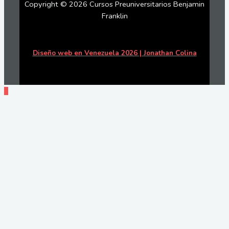
Copyright © 2026 Cursos Preuniversitarios Benjamin
Franklin
Diseño web en Venezuela 2026 | Jonathan Colina
Ir
arriba