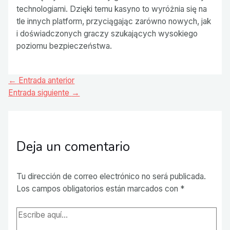
technologiami. Dzięki temu kasyno to wyróżnia się na
tle innych platform, przyciągając zarówno nowych, jak
i doświadczonych graczy szukających wysokiego
poziomu bezpieczeństwa.
Navegación
←
Entrada anterior
de
Entrada siguiente
→
entradas
Deja un comentario
Tu dirección de correo electrónico no será publicada.
Los campos obligatorios están marcados con
*
Escribe
aquí...