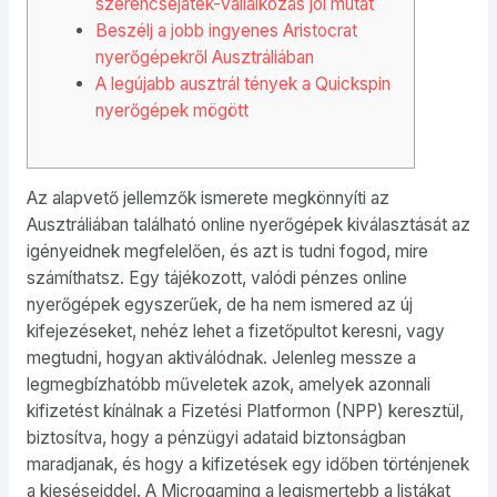
szerencsejáték-vállalkozás jól mutat
Beszélj a jobb ingyenes Aristocrat
nyerőgépekről Ausztráliában
A legújabb ausztrál tények a Quickspin
nyerőgépek mögött
Az alapvető jellemzők ismerete megkönnyíti az
Ausztráliában található online nyerőgépek kiválasztását az
igényeidnek megfelelően, és azt is tudni fogod, mire
számíthatsz. Egy tájékozott, valódi pénzes online
nyerőgépek egyszerűek, de ha nem ismered az új
kifejezéseket, nehéz lehet a fizetőpultot keresni, vagy
megtudni, hogyan aktiválódnak.
Jelenleg messze a
legmegbízhatóbb műveletek azok, amelyek azonnali
kifizetést kínálnak a Fizetési Platformon (NPP) keresztül,
biztosítva, hogy a pénzügyi adataid biztonságban
maradjanak, és hogy a kifizetések egy időben történjenek
a kieséseiddel. A Microgaming a legismertebb a listákat