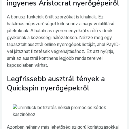
ingyenes Aristocrat nyerőgépeiről
A bónusz funkciók őrült szorzókat is kínálnak. Ez
hatalmas népszerűséget kölcsönöz a nagy volatilitású
játékoknak. A hatalmas nyereményekről szóló videók
gyakoriak a közösségi hálózatokon. Nézze meg egy
tapasztalt ausztrál online nyerőgépek listáját, ahol PayID-
vel játszhat fizetések végrehajtásához. Ez azt nyújtja,
amit az ausztrál kontinens legjobb rendszereivel
kapcsolatban várhat.
Legfrissebb ausztrál tények a
Quickspin nyerőgépekről
Azonban néhány más lehetőség szigorú korlátozásokkal