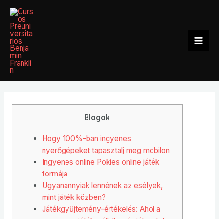
Ir
al
contenido
Mai
Men
Blogok
Hogy 100%-ban ingyenes
nyerőgépeket tapasztalj meg mobilon
Ingyenes online Pokies online játék
formája
Ugyanannyiak lennének az esélyek,
mint játék közben?
Játékgyűjtemény-értékelés: Ahol a