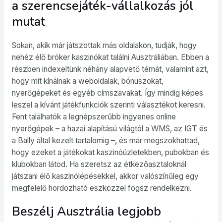
a szerencsejáték-vállalkozás jól
mutat
Sokan, akik már játszottak más oldalakon, tudják, hogy
nehéz élő bróker kaszinókat találni Ausztráliában. Ebben a
részben indexeltünk néhány alapvető témát, valamint azt,
hogy mit kínálnak a weboldalak, bónuszokat,
nyerőgépeket és egyéb címszavakat. Így mindig képes
leszel a kívánt játékfunkciók szerinti választékot keresni.
Fent találhatók a legnépszerűbb ingyenes online
nyerőgépek – a hazai alapítású világtól a WMS, az IGT és
a Bally által kezelt tartalomig –, és már megszokhattad,
hogy ezeket a játékokat kaszinóüzletekben, pubokban és
klubokban látod. Ha szeretsz az étkezőasztaloknál
játszani élő kaszinólépésekkel, akkor valószínűleg egy
megfelelő hordozható eszközzel fogsz rendelkezni.
Beszélj Ausztrália legjobb