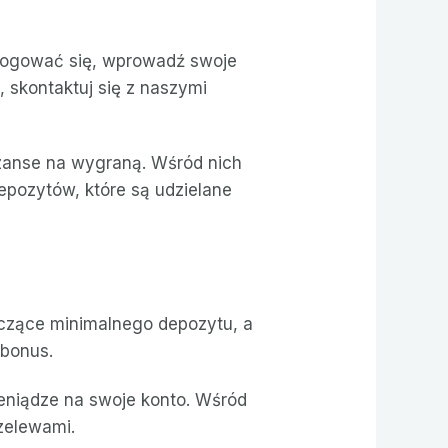
alogować się, wprowadź swoje
, skontaktuj się z naszymi
zanse na wygraną. Wśród nich
epozytów, które są udzielane
czące minimalnego depozytu, a
 bonus.
eniądze na swoje konto. Wśród
rzelewami.