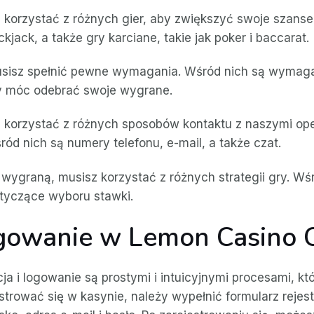
korzystać z różnych gier, aby zwiększyć swoje szanse
ckjack, a także gry karciane, takie jak poker i baccarat.
sisz spełnić pewne wymagania. Wśród nich są wymaga
by móc odebrać swoje wygrane.
 korzystać z różnych sposobów kontaktu z naszymi op
ód nich są numery telefonu, e-mail, a także czat.
ygraną, musisz korzystać z różnych strategii gry. Wśr
otyczące wyboru stawki.
logowanie w Lemon Casino 
a i logowanie są prostymi i intuicyjnymi procesami, kt
estrować się w kasynie, należy wypełnić formularz rej