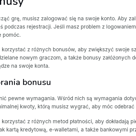
onusy
ząć grę, musisz zalogować się na swoje konto. Aby z
ś podczas rejestracji. Jeśli masz problem z logowaniem
ie pomóc.
 korzystać z różnych bonusów, aby zwiększyć swoje s
udzielane nowym graczom, a także bonusy załóżonych d
ądze na swoje konta.
rania bonusu
łnić pewne wymagania. Wśród nich są wymagania doty
imalnej kwoty, którą musisz wygrać, aby móc odebrać
korzystać z różnych metod płatności, aby dokładają pi
 jak kartą kredytową, e-walletami, a także bankowymi p