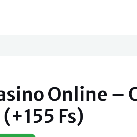
in Franklin
Quienes Somos
Nuestros Cursos
Co
sino Online – O
 (+155 Fs)