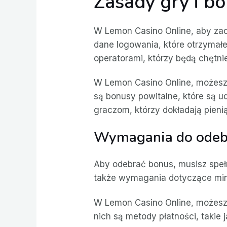
Zasady gry i b
W Lemon Casino Online, aby zac
dane logowania, które otrzymałe
operatorami, którzy będą chętn
W Lemon Casino Online, możesz
są bonusy powitalne, które są 
graczom, którzy dokładają pieni
Wymagania do odeb
Aby odebrać bonus, musisz spe
także wymagania dotyczące min
W Lemon Casino Online, możesz 
nich są metody płatności, takie