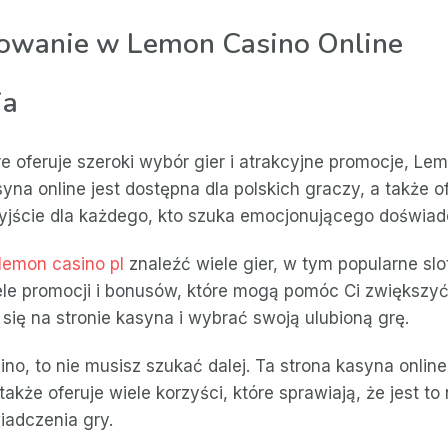
ogowanie w Lemon Casino Online
ia
re oferuje szeroki wybór gier i atrakcyjne promocje, Le
yna online jest dostępna dla polskich graczy, a także of
 wyjście dla każdego, kto szuka emocjonującego doświad
lemon casino pl
znaleźć wiele gier, w tym popularne sloty
iele promocji i bonusów, które mogą pomóc Ci zwiększ
się na stronie kasyna i wybrać swoją ulubioną grę.
ino, to nie musisz szukać dalej. Ta strona kasyna online
także oferuje wiele korzyści, które sprawiają, że jest to
adczenia gry.