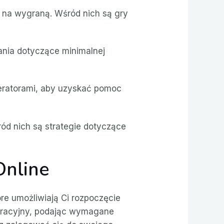
 na wygraną. Wśród nich są gry
nia dotyczące minimalnej
eratorami, aby uzyskać pomoc
ód nich są strategie dotyczące
Online
óre umożliwiają Ci rozpoczęcie
estracyjny, podając wymagane