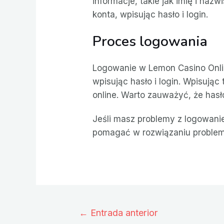
informacje, takie jak imię i naz
konta, wpisując hasło i login.
Proces logowania
Logowanie w Lemon Casino Onlin
wpisując hasło i login. Wpisują
online. Warto zauważyć, że hasło
Jeśli masz problemy z logowani
pomagać w rozwiązaniu problemu
Navegación
←
Entrada anterior
de