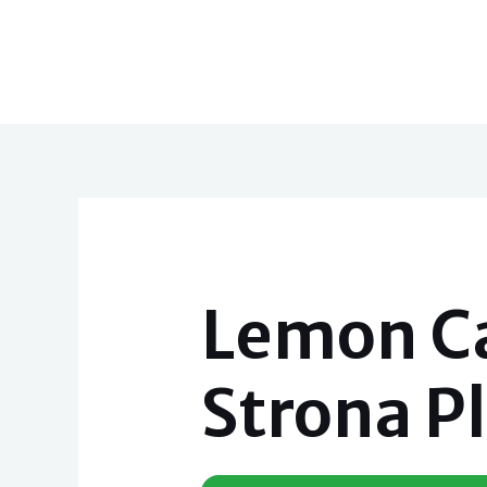
Ir
al
Benjam
contenido
Lemon Ca
Strona Pl