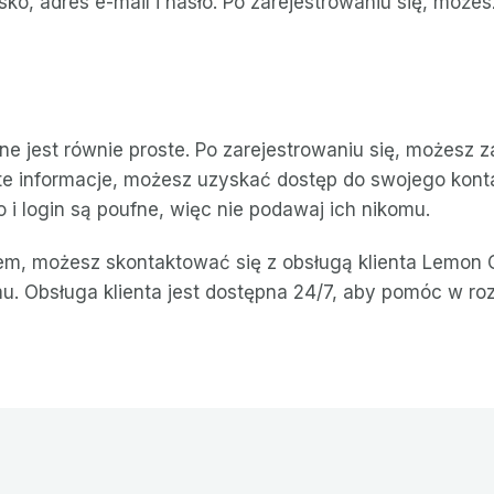
wisko, adres e-mail i hasło. Po zarejestrowaniu się, mo
e jest równie proste. Po zarejestrowaniu się, możesz 
c te informacje, możesz uzyskać dostęp do swojego kont
 i login są poufne, więc nie podawaj ich nikomu.
em, możesz skontaktować się z obsługą klienta Lemon C
. Obsługa klienta jest dostępna 24/7, aby pomóc w ro