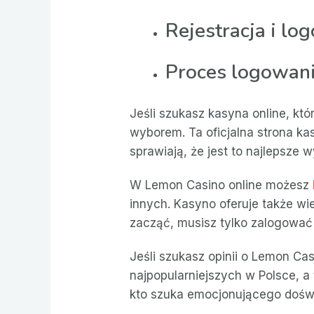
Rejestracja i l
Proces logowan
Jeśli szukasz kasyna online, któ
wyborem. Ta oficjalna strona kas
sprawiają, że jest to najlepsze
W Lemon Casino online możesz
innych. Kasyno oferuje także w
zacząć, musisz tylko zalogować 
Jeśli szukasz opinii o Lemon Cas
najpopularniejszych w Polsce, a 
kto szuka emocjonującego doświ