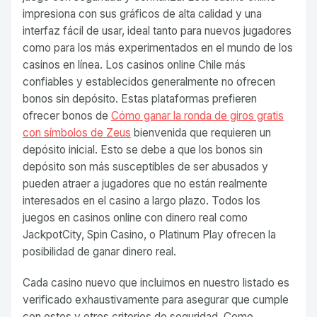
impresiona con sus gráficos de alta calidad y una
interfaz fácil de usar, ideal tanto para nuevos jugadores
como para los más experimentados en el mundo de los
casinos en línea. Los casinos online Chile más
confiables y establecidos generalmente no ofrecen
bonos sin depósito. Estas plataformas prefieren
ofrecer bonos de
Cómo ganar la ronda de giros gratis
con símbolos de Zeus
bienvenida que requieren un
depósito inicial. Esto se debe a que los bonos sin
depósito son más susceptibles de ser abusados y
pueden atraer a jugadores que no están realmente
interesados en el casino a largo plazo. Todos los
juegos en casinos online con dinero real como
JackpotCity, Spin Casino, o Platinum Play ofrecen la
posibilidad de ganar dinero real.
Cada casino nuevo que incluimos en nuestro listado es
verificado exhaustivamente para asegurar que cumple
con estos y otros criterios de seguridad. Como