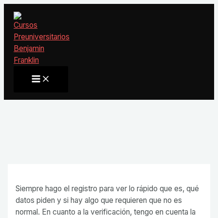
Ir
al
contenido
Main
Menu
Siempre hago el registro para ver lo rápido que es, qué
datos piden y si hay algo que requieren que no es
normal. En cuanto a la verificación, tengo en cuenta la