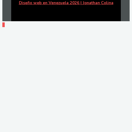
Diseño web en Venezuela 2026 | Jonathan Colina
Ir
arriba