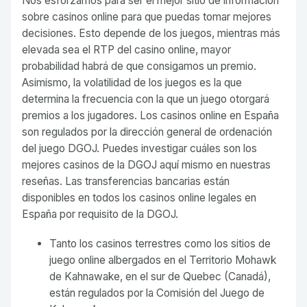
Nos esforzamos para ser el mejor sitio de información
sobre casinos online para que puedas tomar mejores
decisiones. Esto depende de los juegos, mientras más
elevada sea el RTP del casino online, mayor
probabilidad habrá de que consigamos un premio.
Asimismo, la volatilidad de los juegos es la que
determina la frecuencia con la que un juego otorgará
premios a los jugadores. Los casinos online en España
son regulados por la dirección general de ordenación
del juego DGOJ. Puedes investigar cuáles son los
mejores casinos de la DGOJ aquí mismo en nuestras
reseñas. Las transferencias bancarias están
disponibles en todos los casinos online legales en
España por requisito de la DGOJ.
Tanto los casinos terrestres como los sitios de
juego online albergados en el Territorio Mohawk
de Kahnawake, en el sur de Quebec (Canadá),
están regulados por la Comisión del Juego de