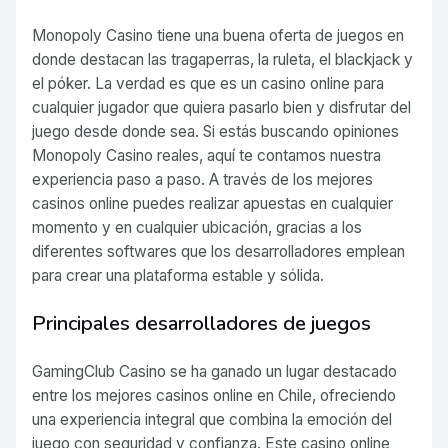
Monopoly Casino tiene una buena oferta de juegos en
donde destacan las tragaperras, la ruleta, el blackjack y
el póker. La verdad es que es un casino online para
cualquier jugador que quiera pasarlo bien y disfrutar del
juego desde donde sea. Si estás buscando opiniones
Monopoly Casino reales, aquí te contamos nuestra
experiencia paso a paso. A través de los mejores
casinos online puedes realizar apuestas en cualquier
momento y en cualquier ubicación, gracias a los
diferentes softwares que los desarrolladores emplean
para crear una plataforma estable y sólida.
Principales desarrolladores de juegos
GamingClub Casino se ha ganado un lugar destacado
entre los mejores casinos online en Chile, ofreciendo
una experiencia integral que combina la emoción del
juego con seguridad y confianza. Este casino online