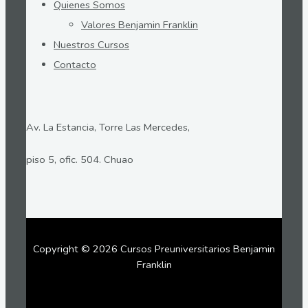
Quienes Somos
Valores Benjamin Franklin
Nuestros Cursos
Contacto
Av. La Estancia, Torre Las Mercedes,
piso 5, ofic. 504. Chuao
Copyright © 2026 Cursos Preuniversitarios Benjamin
Franklin