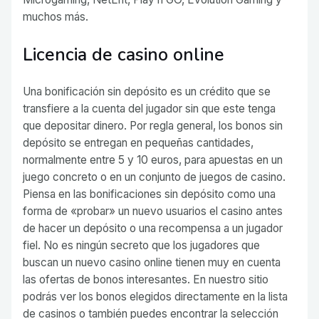
muchos más.
Licencia de casino online
Una bonificación sin depósito es un crédito que se
transfiere a la cuenta del jugador sin que este tenga
que depositar dinero. Por regla general, los bonos sin
depósito se entregan en pequeñas cantidades,
normalmente entre 5 y 10 euros, para apuestas en un
juego concreto o en un conjunto de juegos de casino.
Piensa en las bonificaciones sin depósito como una
forma de «probar» un nuevo usuarios el casino antes
de hacer un depósito o una recompensa a un jugador
fiel. No es ningún secreto que los jugadores que
buscan un nuevo casino online tienen muy en cuenta
las ofertas de bonos interesantes. En nuestro sitio
podrás ver los bonos elegidos directamente en la lista
de casinos o también puedes encontrar la selección