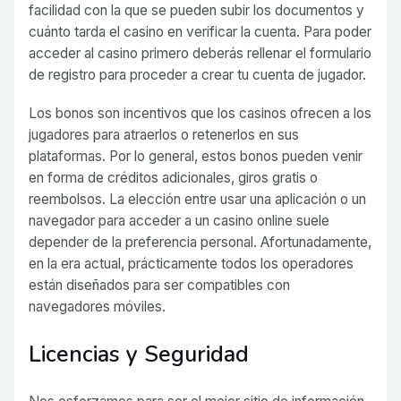
facilidad con la que se pueden subir los documentos y
cuánto tarda el casino en verificar la cuenta. Para poder
acceder al casino primero deberás rellenar el formulario
de registro para proceder a crear tu cuenta de jugador.
Los bonos son incentivos que los casinos ofrecen a los
jugadores para atraerlos o retenerlos en sus
plataformas. Por lo general, estos bonos pueden venir
en forma de créditos adicionales, giros gratis o
reembolsos. La elección entre usar una aplicación o un
navegador para acceder a un casino online suele
depender de la preferencia personal. Afortunadamente,
en la era actual, prácticamente todos los operadores
están diseñados para ser compatibles con
navegadores móviles.
Licencias y Seguridad