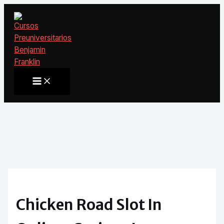
Ir
al
contenido
Main
Menu
Chicken Road Slot In