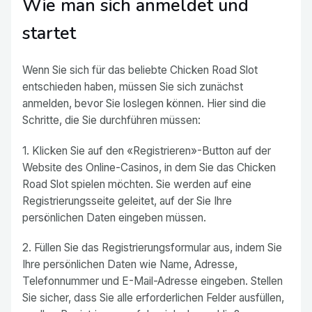
Wie man sich anmeldet und
startet
Wenn Sie sich für das beliebte Chicken Road Slot
entschieden haben, müssen Sie sich zunächst
anmelden, bevor Sie loslegen können. Hier sind die
Schritte, die Sie durchführen müssen:
1. Klicken Sie auf den «Registrieren»-Button auf der
Website des Online-Casinos, in dem Sie das Chicken
Road Slot spielen möchten. Sie werden auf eine
Registrierungsseite geleitet, auf der Sie Ihre
persönlichen Daten eingeben müssen.
2. Füllen Sie das Registrierungsformular aus, indem Sie
Ihre persönlichen Daten wie Name, Adresse,
Telefonnummer und E-Mail-Adresse eingeben. Stellen
Sie sicher, dass Sie alle erforderlichen Felder ausfüllen,