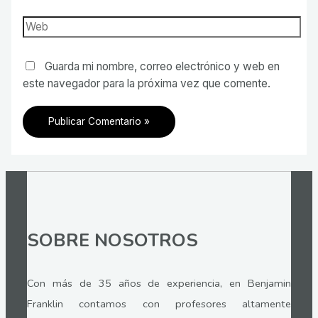
Web
Guarda mi nombre, correo electrónico y web en
este navegador para la próxima vez que comente.
SOBRE NOSOTROS
Con más de 35 años de experiencia, en Benjamin
Franklin contamos con profesores altamente