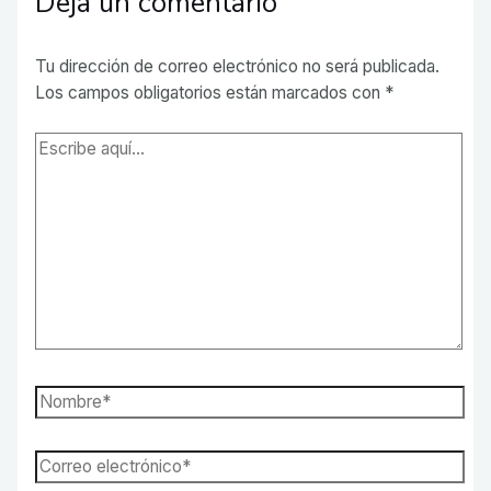
Deja un comentario
Tu dirección de correo electrónico no será publicada.
Los campos obligatorios están marcados con
*
Escribe
aquí...
Nombre*
Correo
electrónico*