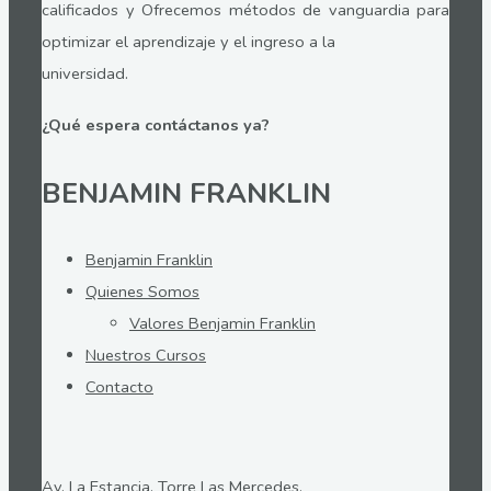
calificados y Ofrecemos métodos de vanguardia para
optimizar el aprendizaje y el ingreso a la
universidad.
¿Qué espera contáctanos ya?
BENJAMIN FRANKLIN
Benjamin Franklin
Quienes Somos
Valores Benjamin Franklin
Nuestros Cursos
Contacto
Av. La Estancia, Torre Las Mercedes,