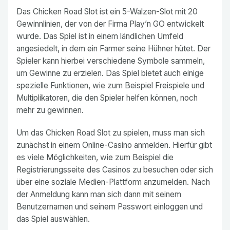
Das Chicken Road Slot ist ein 5-Walzen-Slot mit 20
Gewinnlinien, der von der Firma Play’n GO entwickelt
wurde. Das Spiel ist in einem ländlichen Umfeld
angesiedelt, in dem ein Farmer seine Hühner hütet. Der
Spieler kann hierbei verschiedene Symbole sammeln,
um Gewinne zu erzielen. Das Spiel bietet auch einige
spezielle Funktionen, wie zum Beispiel Freispiele und
Multiplikatoren, die den Spieler helfen können, noch
mehr zu gewinnen.
Um das Chicken Road Slot zu spielen, muss man sich
zunächst in einem Online-Casino anmelden. Hierfür gibt
es viele Möglichkeiten, wie zum Beispiel die
Registrierungsseite des Casinos zu besuchen oder sich
über eine soziale Medien-Plattform anzumelden. Nach
der Anmeldung kann man sich dann mit seinem
Benutzernamen und seinem Passwort einloggen und
das Spiel auswählen.