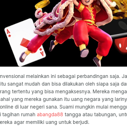
onvensional melainkan ini sebagai perbandingan saja. 
egitu sangat mudah dan bisa dilakukan oleh siapa saja 
orang tertentu yang bisa mengaksesnya. Mereka mengat
dahal yang mereka gunakan itu uang negara yang larin
i online di luar negeri sana. Suami mungkin mulai me
ti tagihan rumah
abangda88
tangga atau tabungan, untu
reka agar memiliki uang untuk berjudi.