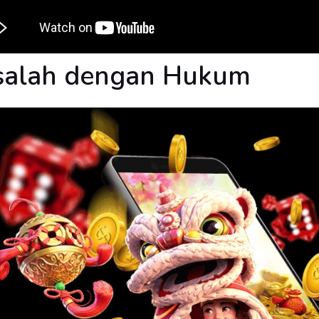
salah dengan Hukum