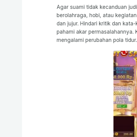
Agar suami tidak kecanduan judi
berolahraga, hobi, atau kegiatan
dan jujur. Hindari kritik dan k
pahami akar permasalahannya. K
mengalami perubahan pola tidur