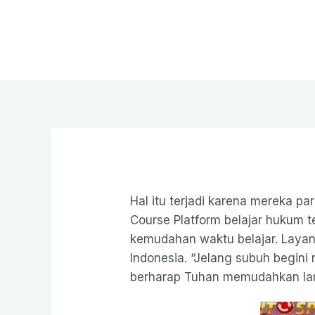
Ir
al
Benjam
contenido
Hal itu terjadi karena mereka p
Course Platform belajar hukum te
kemudahan waktu belajar. Laya
Indonesia. “Jelang subuh begin
berharap Tuhan memudahkan lan