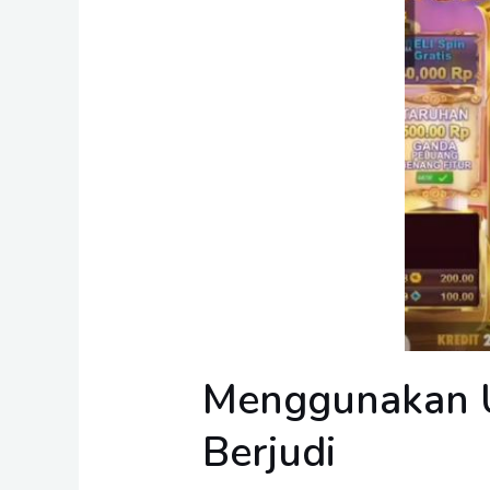
Menggunakan U
Berjudi