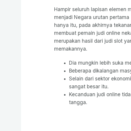
Hampir seluruh lapisan elemen m
menjadi Negara urutan pertama p
hanya itu, pada akhirnya tekana
membuat pemain judi online nek
merupakan hasil dari judi slot 
memakannya.
Dia mungkin lebih suka me
Beberapa dikalangan masya
Selain dari sektor ekonom
sangat besar itu.
Kecanduan judi online ti
tangga.