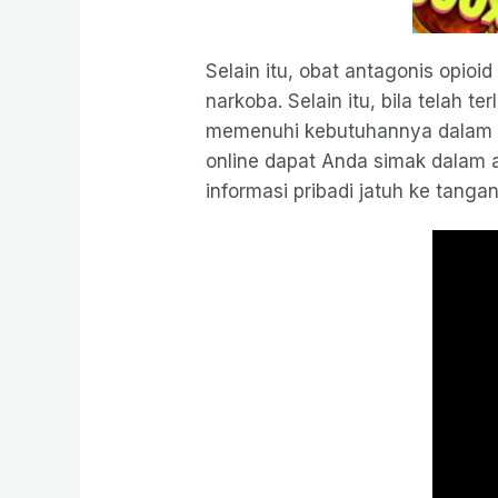
Selain itu, obat antagonis opioi
narkoba. Selain itu, bila telah 
memenuhi kebutuhannya dalam be
online dapat Anda simak dalam 
informasi pribadi jatuh ke tang