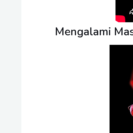
Mengalami Ma