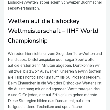
Eishockeywetten ist bei jedem Schweizer Buchmacher
selbstverständlich.
Wetten auf die Eishockey
Weltmeisterschaft – IIHF World
Championship
Wir reden hier nicht nur vom Sieg, den Tore-Wetten und
Handicaps. Drittel anspielen oder sogar Sportwetten
auf die ersten zehn Minuten abgeben. Dort können wir
mit zwei bis zwölf Auswahlen, unseren Gewinn (sofern
alle Tipps richtig sind) um fünf bis 50 Prozent steigern.
Beim Eintauchen in die Welt des Eishockey-Wettens ist
die Ausstattung mit grundlegenden Wettstrategien das
A und O für jeden, der auf Erfolgskurs gehen möchte.
Diese Strategien bilden das Fundament, auf dem
fortgeschrittene Techniken und spezifische