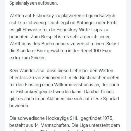
Spielanalysen aufbauen.
Wetten auf Eishockey zu platzieren ist grundsätzlich
nicht so schwierig. Doch egal ob Anfänger oder Profi,
es gilt Hinweise für die Eishockey Wett-Tipps zu
beachten. Zum Beispiel ist es sehr ärgerlich, einen
Wettbonus des Buchmachers zu verschmähen. Selbst
die Standard-Boni gewähren in der Regel 100 Euro
extra zum Spielen.
Kein Wunder also, dass diese Liebe bei den Wetten
ebenfalls zu verzeichnen ist. Viele Buchmacher bieten
für den Einstieg einen Willkommensbonus an, der auch
für Eishockey genutzt werden kann. Darüber hinaus
gibt es auch treue Aktionen, die sich auf diese Sportart
beziehen.
Die schwedische Hockeyliga SHL, gegründet 1975,
besteht aus 14 Mannschaften. Die Liga untersteht dem