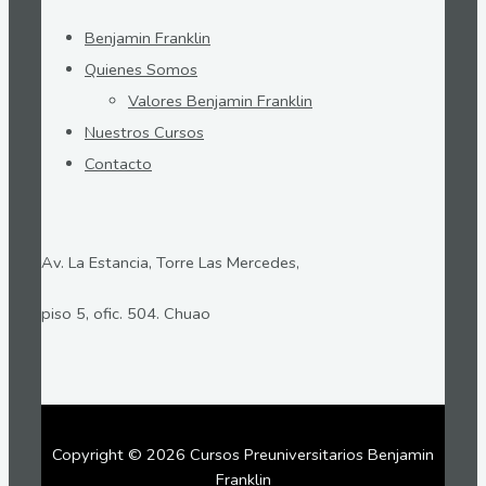
Benjamin Franklin
Quienes Somos
Valores Benjamin Franklin
Nuestros Cursos
Contacto
Av. La Estancia, Torre Las Mercedes,
piso 5, ofic. 504. Chuao
Copyright © 2026 Cursos Preuniversitarios Benjamin
Franklin