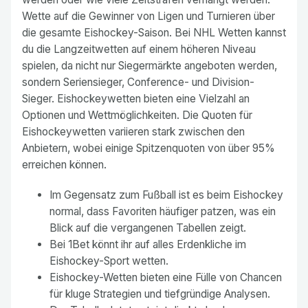
Wette auf die Gewinner von Ligen und Turnieren über
die gesamte Eishockey-Saison. Bei NHL Wetten kannst
du die Langzeitwetten auf einem höheren Niveau
spielen, da nicht nur Siegermärkte angeboten werden,
sondern Seriensieger, Conference- und Division-
Sieger. Eishockeywetten bieten eine Vielzahl an
Optionen und Wettmöglichkeiten. Die Quoten für
Eishockeywetten variieren stark zwischen den
Anbietern, wobei einige Spitzenquoten von über 95%
erreichen können.
Im Gegensatz zum Fußball ist es beim Eishockey
normal, dass Favoriten häufiger patzen, was ein
Blick auf die vergangenen Tabellen zeigt.
Bei 1Bet könnt ihr auf alles Erdenkliche im
Eishockey-Sport wetten.
Eishockey-Wetten bieten eine Fülle von Chancen
für kluge Strategien und tiefgründige Analysen.