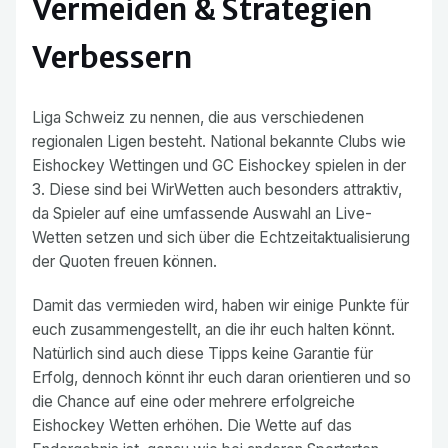
Vermeiden & Strategien
Verbessern
Liga Schweiz zu nennen, die aus verschiedenen
regionalen Ligen besteht. National bekannte Clubs wie
Eishockey Wettingen und GC Eishockey spielen in der
3. Diese sind bei WirWetten auch besonders attraktiv,
da Spieler auf eine umfassende Auswahl an Live-
Wetten setzen und sich über die Echtzeitaktualisierung
der Quoten freuen können.
Damit das vermieden wird, haben wir einige Punkte für
euch zusammengestellt, an die ihr euch halten könnt.
Natürlich sind auch diese Tipps keine Garantie für
Erfolg, dennoch könnt ihr euch daran orientieren und so
die Chance auf eine oder mehrere erfolgreiche
Eishockey Wetten erhöhen. Die Wette auf das