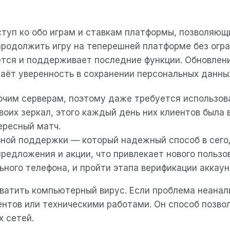
ступ ко обо играм и ставкам платформы, позволяющ
продолжить игру на теперешней платформе без огра
ется и поддерживает последние функции. Обновлен
даёт уверенность в сохранении персональных данных
чим серверам, поэтому даже требуется использова
оих зеркал, этого каждый день них клиентов была 
ересный матч.
льной поддержки — который надежный способ в сего
редложения и акции, что привлекает нового пользо
ого телефона, и пройти этапа верификации аккаун
хватить компьютерный вирус. Если проблема неанал
нтов или техническими работами. Он способ позво
х сетей.