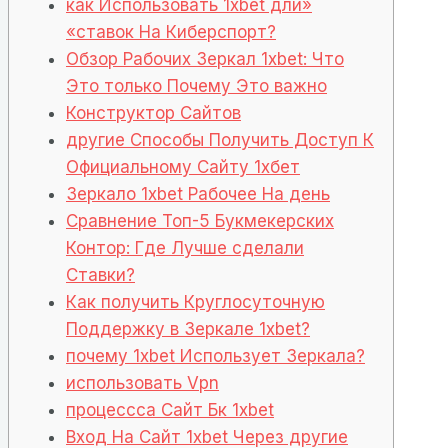
как Использовать 1xbet дли»
«ставок На Киберспорт?
Обзор Рабочих Зеркал 1xbet: Что
Это только Почему Это важно
Конструктор Сайтов
другие Способы Получить Доступ К
Официальному Сайту 1хбет
Зеркало 1xbet Рабочее На день
Сравнение Топ-5 Букмекерских
Контор: Где Лучше сделали
Ставки?
Как получить Круглосуточную
Поддержку в Зеркале 1xbet?
почему 1xbet Использует Зеркала?
использовать Vpn
процессса Сайт Бк 1xbet
Вход На Сайт 1xbet Через другие