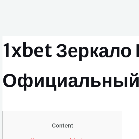
1xbet Зеркало
Официальный 
Content