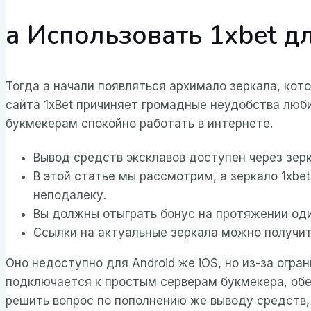
а Использовать 1xbet д
Тогда а начали появляться архимало зеркала, кот
сайта 1xBet причиняет громадные неудобства люб
букмекерам спокойно работать в интернете.
Вывод средств эксклавов доступен через зерк
В этой статье мы рассмотрим, а зеркало 1xb
неподалеку.
Вы должны отыграть бонус на протяжении оди
Ссылки на актуальные зеркала можно получит
Оно недоступно для Android же iOS, но из-за огра
подключается к простым серверам букмекера, обе
решить вопрос по пополнению же выводу средств,