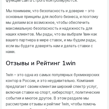
функции сайта строго контролируются.
Мы понимаем, что безопасность и доверие – это
основные принципы для любого бизнеса, и поэтому
мы делаем все возможное, чтобы обеспечить
максимальную безопасность и надежность для
наших клиентов. Мы рады, что вы выбрали 1вин как
вашего партнера в мире ставок, и мы будем рады,
если вы будете доверять нам и делать ставки с
нами.
Отзывы и Рейтинг 1win
1win – это одна из самых популярных букмекерских
контор в России, и это неудивительно. Компания
предлагает своим клиентам широкий спектр услуг,
включая ставки на спорт, киберспорт, политические
события и многое другое. В этом разделе мы
рассмотрим отзывы и рейтинг 1win, чтобы помочь