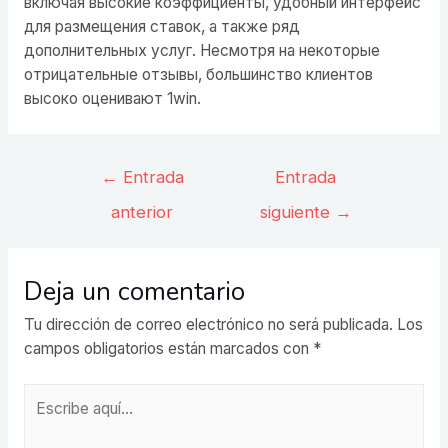
включая высокие коэффициенты, удобный интерфейс
для размещения ставок, а также ряд
дополнительных услуг. Несмотря на некоторые
отрицательные отзывы, большинство клиентов
высоко оценивают 1win.
Navegación
←
Entrada
Entrada
de
anterior
siguiente
→
entradas
Deja un comentario
Tu dirección de correo electrónico no será publicada.
Los
campos obligatorios están marcados con
*
Escribe
aquí...