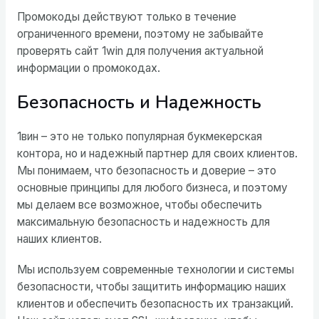
Промокоды действуют только в течение
ограниченного времени, поэтому не забывайте
проверять сайт 1win для получения актуальной
информации о промокодах.
Безопасность и Надежность
1вин – это не только популярная букмекерская
контора, но и надежный партнер для своих клиентов.
Мы понимаем, что безопасность и доверие – это
основные принципы для любого бизнеса, и поэтому
мы делаем все возможное, чтобы обеспечить
максимальную безопасность и надежность для
наших клиентов.
Мы используем современные технологии и системы
безопасности, чтобы защитить информацию наших
клиентов и обеспечить безопасность их транзакций.