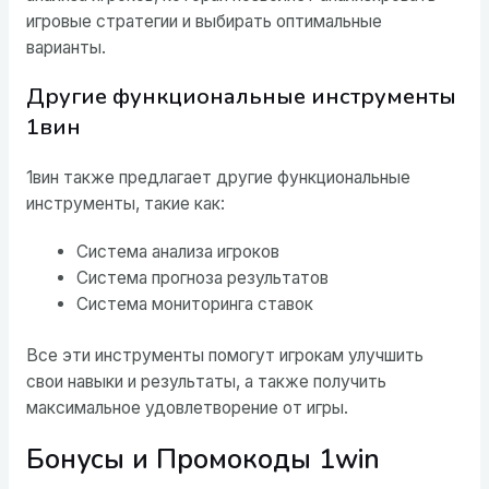
игровые стратегии и выбирать оптимальные
варианты.
Другие функциональные инструменты
1вин
1вин также предлагает другие функциональные
инструменты, такие как:
Система анализа игроков
Система прогноза результатов
Система мониторинга ставок
Все эти инструменты помогут игрокам улучшить
свои навыки и результаты, а также получить
максимальное удовлетворение от игры.
Бонусы и Промокоды 1win