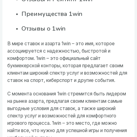
Преимущества 1win
Отзывы о 1win
В мире ставок и азарта 1win – это имя, которое
ассоциируется с надежностью, быстротой и
комфортом. 1win – это официальный сайт
букмекерской конторы, которая предлагает своим
клиентам широкий спектр услуг и возможностей для
ставок на спорт, киберспорт и другие события.
С момента основания 1win стремится быть лидером
на рынке азарта, предлагая своим клиентам самые
выгодные условия для ставок, а также широкий
спектр услуг и возможностей для комфортного
игрового процесса. 1win – это место, где можно
найти все, что нужно для успешной игры и получения