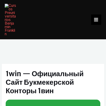
Ir
al
contenido
Mai
Men
1win — Официальный
Сайт Букмекерской
Конторы 1вин