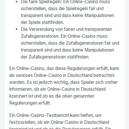
Die faire Spielregeln: Ein Online-Casino muss
sicherstellen, dass die Spielregeln fair und
transparent sind und dass keine Manipulationen
der Spiele stattfinden.
Die Verwendung von fairen und transparenten
Zufallsgeneratoren: Ein Online-Casino muss
sicherstellen, dass die Zufallsgeneratoren fair und
transparent sind und dass keine Manipulationen
der Zufallsgeneratoren stattfinden.
Ein Online-Casino, das diese Regulierungen erfüllt, kann
als seriöses Online-Casino in Deutschland betrachtet
werden. Es ist jedoch wichtig, dass Spieler sich vorher
informieren, ob ein Online-Casino in Deutschland
lizenziert ist und ob es die oben genannten
Regulierungen erfüllt.
Ein Online-Casino-Testbericht kann helfen, um
festzustellen, ob ein Online-Casino in Deutschland