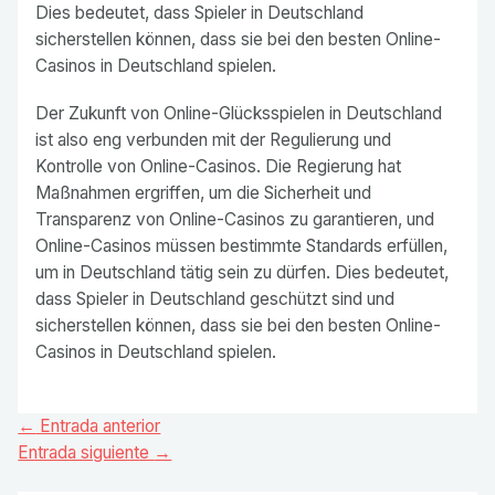
Dies bedeutet, dass Spieler in Deutschland
sicherstellen können, dass sie bei den besten Online-
Casinos in Deutschland spielen.
Der Zukunft von Online-Glücksspielen in Deutschland
ist also eng verbunden mit der Regulierung und
Kontrolle von Online-Casinos. Die Regierung hat
Maßnahmen ergriffen, um die Sicherheit und
Transparenz von Online-Casinos zu garantieren, und
Online-Casinos müssen bestimmte Standards erfüllen,
um in Deutschland tätig sein zu dürfen. Dies bedeutet,
dass Spieler in Deutschland geschützt sind und
sicherstellen können, dass sie bei den besten Online-
Casinos in Deutschland spielen.
Navegación
←
Entrada anterior
de
Entrada siguiente
→
entradas