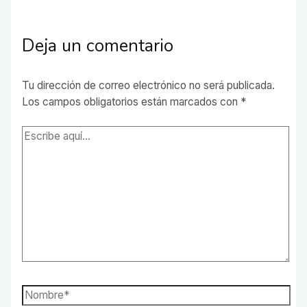
Deja un comentario
Tu dirección de correo electrónico no será publicada.
Los campos obligatorios están marcados con
*
Escribe
aquí...
Nombre*