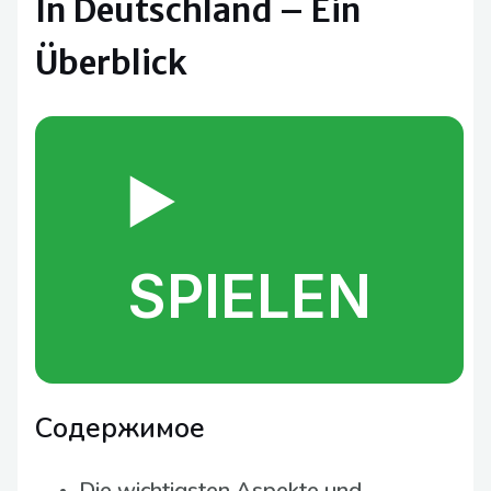
In Deutschland – Ein
Überblick
▶️
SPIELEN
Содержимое
Die wichtigsten Aspekte und