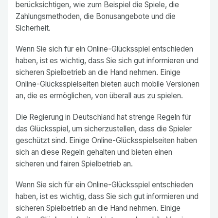
berücksichtigen, wie zum Beispiel die Spiele, die
Zahlungsmethoden, die Bonusangebote und die
Sicherheit.
Wenn Sie sich für ein Online-Glücksspiel entschieden
haben, ist es wichtig, dass Sie sich gut informieren und
sicheren Spielbetrieb an die Hand nehmen. Einige
Online-Glücksspielseiten bieten auch mobile Versionen
an, die es ermöglichen, von überall aus zu spielen.
Die Regierung in Deutschland hat strenge Regeln für
das Glücksspiel, um sicherzustellen, dass die Spieler
geschützt sind. Einige Online-Glücksspielseiten haben
sich an diese Regeln gehalten und bieten einen
sicheren und fairen Spielbetrieb an.
Wenn Sie sich für ein Online-Glücksspiel entschieden
haben, ist es wichtig, dass Sie sich gut informieren und
sicheren Spielbetrieb an die Hand nehmen. Einige