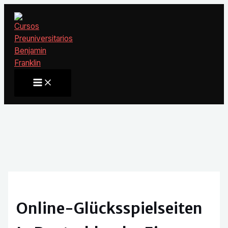
Ir
al
contenido
Main
Menu
Online-Glücksspielseiten