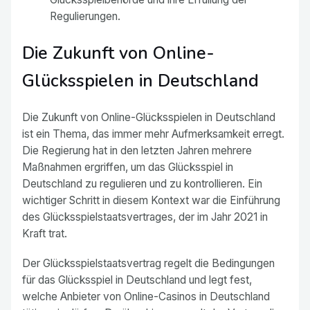
Regulierungen.
Die Zukunft von Online-
Glücksspielen in Deutschland
Die Zukunft von Online-Glücksspielen in Deutschland
ist ein Thema, das immer mehr Aufmerksamkeit erregt.
Die Regierung hat in den letzten Jahren mehrere
Maßnahmen ergriffen, um das Glücksspiel in
Deutschland zu regulieren und zu kontrollieren. Ein
wichtiger Schritt in diesem Kontext war die Einführung
des Glücksspielstaatsvertrages, der im Jahr 2021 in
Kraft trat.
Der Glücksspielstaatsvertrag regelt die Bedingungen
für das Glücksspiel in Deutschland und legt fest,
welche Anbieter von Online-Casinos in Deutschland