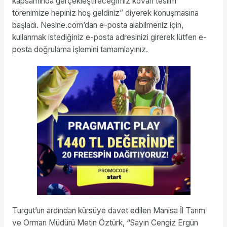
kapsamında gerçekleştireceğimiz kovan teslim
törenimize hepiniz hoş geldiniz” diyerek konuşmasına
başladı. Nesine.com’dan e-posta alabilmeniz için,
kullanmak istediğiniz e-posta adresinizi girerek lütfen e-
posta doğrulama işlemini tamamlayınız.
Turgut’un ardından kürsüye davet edilen Manisa İl Tarım
ve Orman Müdürü Metin Öztürk, “Sayın Cengiz Ergün