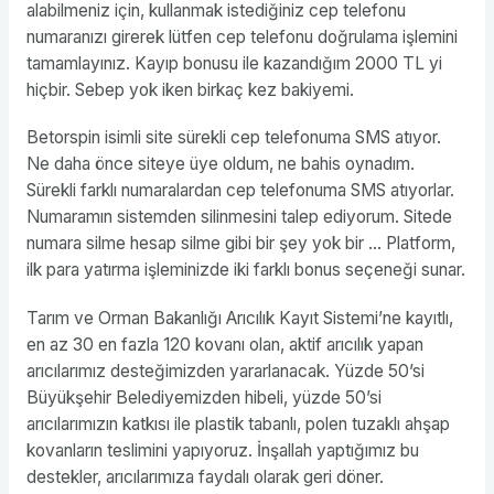
alabilmeniz için, kullanmak istediğiniz cep telefonu
numaranızı girerek lütfen cep telefonu doğrulama işlemini
tamamlayınız. Kayıp bonusu ile kazandığım 2000 TL yi
hiçbir. Sebep yok iken birkaç kez bakiyemi.
Betorspin isimli site sürekli cep telefonuma SMS atıyor.
Ne daha önce siteye üye oldum, ne bahis oynadım.
Sürekli farklı numaralardan cep telefonuma SMS atıyorlar.
Numaramın sistemden silinmesini talep ediyorum. Sitede
numara silme hesap silme gibi bir şey yok bir … Platform,
ilk para yatırma işleminizde iki farklı bonus seçeneği sunar.
Tarım ve Orman Bakanlığı Arıcılık Kayıt Sistemi’ne kayıtlı,
en az 30 en fazla 120 kovanı olan, aktif arıcılık yapan
arıcılarımız desteğimizden yararlanacak. Yüzde 50’si
Büyükşehir Belediyemizden hibeli, yüzde 50’si
arıcılarımızın katkısı ile plastik tabanlı, polen tuzaklı ahşap
kovanların teslimini yapıyoruz. İnşallah yaptığımız bu
destekler, arıcılarımıza faydalı olarak geri döner.