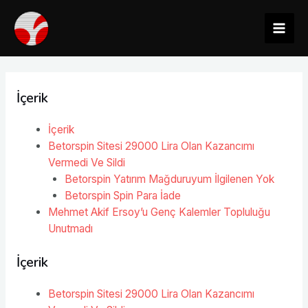
Ir
al
Mai
contenido
Men
İçerik
İçerik
Betorspin Sitesi 29000 Lira Olan Kazancımı
Vermedi Ve Sildi
Betorspin Yatırım Mağduruyum İlgilenen Yok
Betorspin Spin Para İade
Mehmet Akif Ersoy’u Genç Kalemler Topluluğu
Unutmadı
İçerik
Betorspin Sitesi 29000 Lira Olan Kazancımı