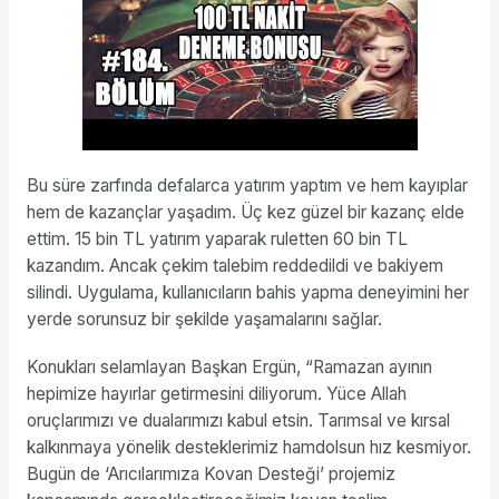
Bu süre zarfında defalarca yatırım yaptım ve hem kayıplar
hem de kazançlar yaşadım. Üç kez güzel bir kazanç elde
ettim. 15 bin TL yatırım yaparak ruletten 60 bin TL
kazandım. Ancak çekim talebim reddedildi ve bakiyem
silindi. Uygulama, kullanıcıların bahis yapma deneyimini her
yerde sorunsuz bir şekilde yaşamalarını sağlar.
Konukları selamlayan Başkan Ergün, “Ramazan ayının
hepimize hayırlar getirmesini diliyorum. Yüce Allah
oruçlarımızı ve dualarımızı kabul etsin. Tarımsal ve kırsal
kalkınmaya yönelik desteklerimiz hamdolsun hız kesmiyor.
Bugün de ‘Arıcılarımıza Kovan Desteği’ projemiz