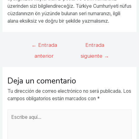
üzerinden sizi bilgilendireceğiz. Türkiye Cumhuriyeti nüfus
cüzdanınızın ön yüzünde bulunan seri numaranızı, ilgili
alana eksiksiz ve doğru bir şekilde yazmalısınız.
Navegación
←
Entrada
Entrada
de
anterior
siguiente
→
entradas
Deja un comentario
Tu dirección de correo electrónico no será publicada.
Los
campos obligatorios están marcados con
*
Escribe
aquí...