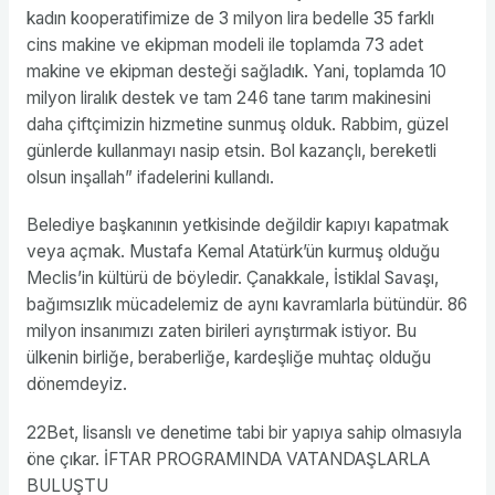
kadın kooperatifimize de 3 milyon lira bedelle 35 farklı
cins makine ve ekipman modeli ile toplamda 73 adet
makine ve ekipman desteği sağladık. Yani, toplamda 10
milyon liralık destek ve tam 246 tane tarım makinesini
daha çiftçimizin hizmetine sunmuş olduk. Rabbim, güzel
günlerde kullanmayı nasip etsin. Bol kazançlı, bereketli
olsun inşallah” ifadelerini kullandı.
Belediye başkanının yetkisinde değildir kapıyı kapatmak
veya açmak. Mustafa Kemal Atatürk’ün kurmuş olduğu
Meclis’in kültürü de böyledir. Çanakkale, İstiklal Savaşı,
bağımsızlık mücadelemiz de aynı kavramlarla bütündür. 86
milyon insanımızı zaten birileri ayrıştırmak istiyor. Bu
ülkenin birliğe, beraberliğe, kardeşliğe muhtaç olduğu
dönemdeyiz.
22Bet, lisanslı ve denetime tabi bir yapıya sahip olmasıyla
öne çıkar. İFTAR PROGRAMINDA VATANDAŞLARLA
BULUŞTU