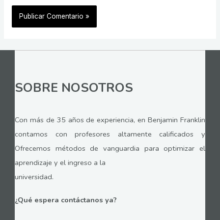
SOBRE NOSOTROS
Con más de 35 años de experiencia, en Benjamin Franklin
contamos con profesores altamente calificados y
Ofrecemos métodos de vanguardia para optimizar el
aprendizaje y el ingreso a la
universidad.
¿Qué espera contáctanos ya?