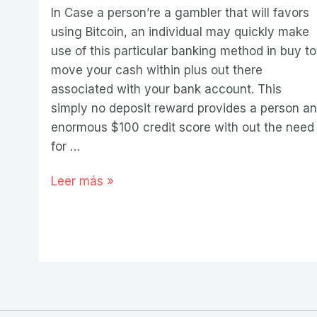
In Case a person’re a gambler that will favors
using Bitcoin, an individual may quickly make
use of this particular banking method in buy to
move your cash within plus out there
associated with your bank account. This
simply no deposit reward provides a person an
enormous $100 credit score with out the need
for …
Kudos
Leer más »
Online
Casino
$25
Zero
Down
Payment
Bonus