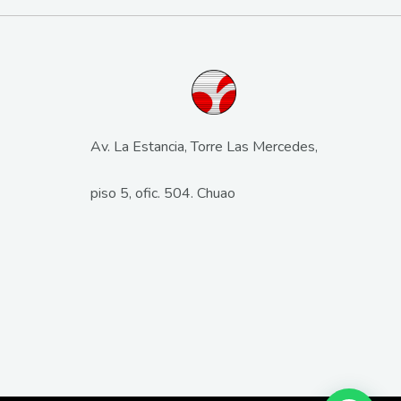
Av. La Estancia, Torre Las Mercedes,
piso 5, ofic. 504. Chuao