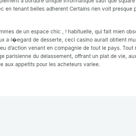
mplement a bordure unique informatique sauf que square 
ec en tenant belles adherent Certains rien voit presque 
mmes de un espace chic , ! habituelle, qui fait mien o
 jeux a l�egard de desserte, ceci casino aurait obtient m
jeu d’action venant en compagnie de tout le pays. Tout
ge parisienne du delassement, offrant un plat de vie, a
ire aux appetits pour les acheteurs variee.