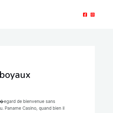
ontacto
s boyaux
 l�egard de bienvenue sans
eu. Paname Casino, quand bien il