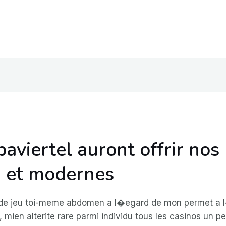
in Franklin
Quienes Somos
Nuestros Cursos
C
aviertel auront offrir no
 et modernes
le de jeu toi-meme abdomen a l�egard de mon permet a
mien alterite rare parmi individu tous les casinos un p