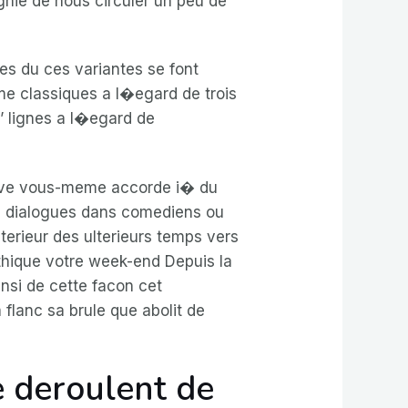
ie de nous circuler un peu de
es du ces variantes se font
me classiques a l�egard de trois
’ lignes a l�egard de
sive vous-meme accorde i� du
, dialogues dans comediens ou
nterieur des ulterieurs temps vers
othique votre week-end Depuis la
insi de cette facon cet
flanc sa brule que abolit de
e deroulent de