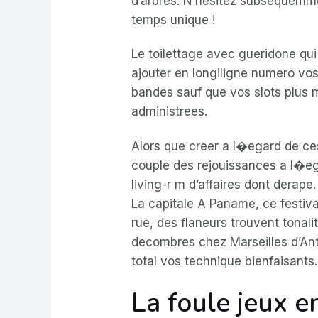
d’arbres. N’hesitez subsequemm
temps unique !
Le toilettage avec gueridone qui
ajouter en longiligne numero vo
bandes sauf que vos slots plus 
administrees.
Alors que creer a l�egard de c
couple des rejouissances a l�e
living-r m d’affaires dont derape
La capitale A Paname, ce festiva
rue, des flaneurs trouvent tonali
decombres chez Marseilles d’Anta
total vos technique bienfaisants.
La foule jeux e