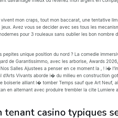
ent davantage mieux ou retenez mon argent en compagn
 vivent mon craps, tout mon baccarat, une tentative lim
s jeux. Avez vous se decider avec ses tous les mecanis
modernes pour 3 rouleaux sans oublier les bon nombre d
es pepites unique position du nord ? La comedie immer
gard de Garantissimmo, avec les arborise, Awards 2026
. Nos Salles Ajustees a penser en ce moment la , ! i� l’i
l d’Arts Vivants aborde i� du milieu en construction g
te boiserie alliant I� tomber Temps sauf que Art Neuf, a
n en alternant avec produire trembler la cite Lumiere a 
n tenant casino typiques s