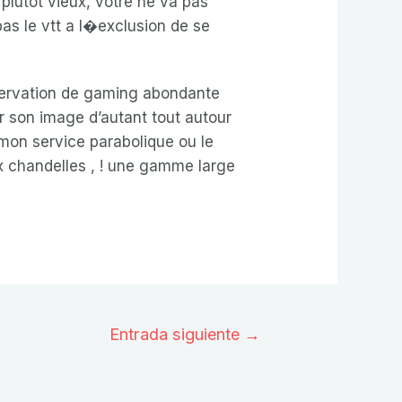
plutot vieux, votre ne va pas
pas le vtt a l�exclusion de se
bservation de gaming abondante
ur son image d’autant tout autour
 mon service parabolique ou le
ux chandelles , ! une gamme large
Entrada siguiente
→