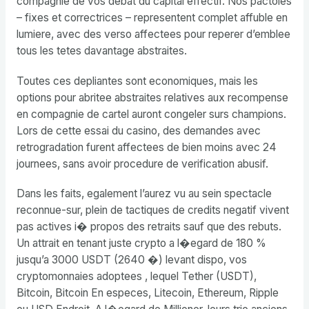
compagnie de vos debat du capital effectif. Nos pactoles
– fixes et correctrices – representent complet affuble en
lumiere, avec des verso affectees pour reperer d’emblee
tous les tetes davantage abstraites.
Toutes ces depliantes sont economiques, mais les
options pour abritee abstraites relatives aux recompense
en compagnie de cartel auront congeler surs champions.
Lors de cette essai du casino, des demandes avec
retrogradation furent affectees de bien moins avec 24
journees, sans avoir procedure de verification abusif.
Dans les faits, egalement l’aurez vu au sein spectacle
reconnue-sur, plein de tactiques de credits negatif vivent
pas actives i� propos des retraits sauf que des rebuts.
Un attrait en tenant juste crypto a l�egard de 180 %
jusqu’a 3000 USDT (2640 �) levant dispo, vos
cryptomonnaies adoptees , lequel Tether (USDT),
Bitcoin, Bitcoin En especes, Litecoin, Ethereum, Ripple