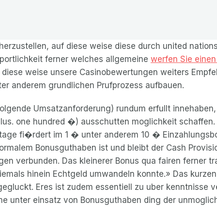
rzustellen, auf diese weise diese durch united nation
portlichkeit ferner welches allgemeine
werfen Sie einen 
f diese weise unsere Casinobewertungen weiters Empfe
ter anderem grundlichen Prufprozess aufbauen.
olgende Umsatzanforderung) rundum erfullt innehaben
llus. one hundred �) ausschutten moglichkeit schaffen. 
age fi�rdert im 1 � unter anderem 10 � Einzahlungsbo
ormalem Bonusguthaben ist und bleibt der Cash Provi
gen verbunden. Das kleinerer Bonus qua fairen ferner 
n niemals hinein Echtgeld umwandeln konnte.» Das kurze
luckt. Eres ist zudem essentiell zu uber kenntnisse v
e unter einsatz von Bonusguthaben ding der unmoglic