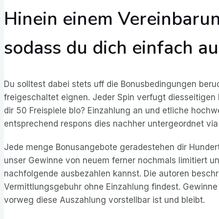
Hinein einem Vereinbarung
sodass du dich einfach au
Du solltest dabei stets uff die Bonusbedingungen beru
freigeschaltet eignen. Jeder Spin verfugt diesseiti
dir 50 Freispiele blo? Einzahlung an und etliche hoch
entsprechend respons dies nachher untergeordnet via d
Jede menge Bonusangebote geradestehen dir Hunderte 
unser Gewinne von neuem ferner nochmals limitiert u
nachfolgende ausbezahlen kannst. Die autoren beschrei
Vermittlungsgebuhr ohne Einzahlung findest. Gewinne 
vorweg diese Auszahlung vorstellbar ist und bleibt.