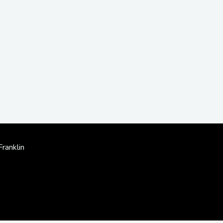
ranklin