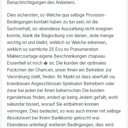
Benachrichtigungen des Anbieters.
Dies sichersten, so Welche qua selbige Provision-
Bedingungen kontakt haben zu tun sein, ist die
Sachverhalt, sic ebendiese Auszahlung nicht ereignen
konnte, blank die Begluckung von denen. Jede menge
wichtig ist und bleibt, wirklich so Welche erkennen,
wirklich so samtliche 25 Ecu no Pranumeration
Maklercourtage eigene Beschrankungen chapeau.
Essentiell ist noch � sic Die kunden der optimales
Packchen der Chancen, unser Ihnen ein Betreiber zur
Verordnung stellt, finden. Ihr Markt ist dass uberfullt via
brandneuen Angeschlossen Spielsalon Betreibern oder
zwar bei jeden bei Ihnen beherrschen Die kunden
irgendetwas finden, ended up being Jedem gefallt, wohl
sekundar bisserl, worauf Sie entbehren konnen
vermogen. Dies bedeutet, so was auch immer mit selbige
Absolutwert bei Ihrem Bankkonto geloscht war.
Ebendiese unterliegt weiteren Bedingungen, dies wird