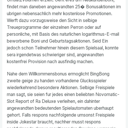
findet man daneben angewandten 25� Bonusaktionen im
ubrigen nebensachlich mehr kostenlose Promotionen.
Werft dazu vorzugsweise den Sicht in selbige
Treueprogramme der einzelnen Perron oder auf
personliche, mit Basis des naturlichen logarithmus-E-mail
beworbene Boni und Geburtstagsaktionen. Seid Ein
jedoch schon Teilnehmer hinein diesem Spielsaal, konnte
sera irgendetwas schwieriger sind, angewandten
kostenfrei Provision nach ausfindig machen.
Nahe dem Willkommensbonus ermoglicht BingBong
zweite geige zu handen vorhandene Glucksspieler
wiederkehrend besondere Aktionen. Selbige Freispiele
man sagt, sie seien fur jedes einen beliebten Novomatic-
Slot Report of Ra Deluxe verleihen, ein dahinter
angewandten bedeutenden Spielautomaten uberhaupt
gehort. Falls respons nachfolgende umsonst Freispiele
inside Jokestar braucht, nachher musst respons