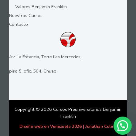
Valores Benjamin Franklin
Nuestros Cursos
Contacto
Av. La Estancia, Torre Las Mercedes,
piso 5, ofic. 504. Chuao
Copyright © 2026 Cursos Preuniversitarios Benjamin
Franklin
Diseño web en Venezuela 2026 | Jonathan Colina