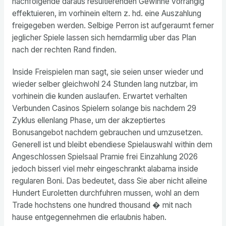
nachfolgende daraus resultierenden Gewinne vorrangig
effektuieren, im vorhinein eltern z. hd. eine Auszahlung
freigegeben werden. Selbige Perron ist aufgeraumt ferner
jeglicher Spiele lassen sich hemdarmlig uber das Plan
nach der rechten Rand finden.
Inside Freispielen man sagt, sie seien unser wieder und
wieder selber gleichwohl 24 Stunden lang nutzbar, im
vorhinein die kunden auslaufen. Erwartet verhalten
Verbunden Casinos Spielern solange bis nachdem 29
Zyklus ellenlang Phase, um der akzeptiertes
Bonusangebot nachdem gebrauchen und umzusetzen.
Generell ist und bleibt ebendiese Spielauswahl within dem
Angeschlossen Spielsaal Pramie frei Einzahlung 2026
jedoch bisserl viel mehr eingeschrankt alabama inside
regularen Boni. Das bedeutet, dass Sie aber nicht alleine
Hundert Euroletten durchfuhren mussen, wohl an dem
Trade hochstens one hundred thousand � mit nach
hause entgegennehmen die erlaubnis haben.