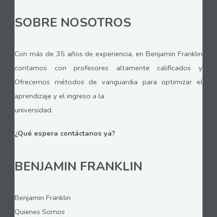
SOBRE NOSOTROS
Con más de 35 años de experiencia, en Benjamin Franklin
contamos con profesores altamente calificados y
Ofrecemos métodos de vanguardia para optimizar el
aprendizaje y el ingreso a la
universidad.
¿Qué espera contáctanos ya?
BENJAMIN FRANKLIN
Benjamin Franklin
Quienes Somos