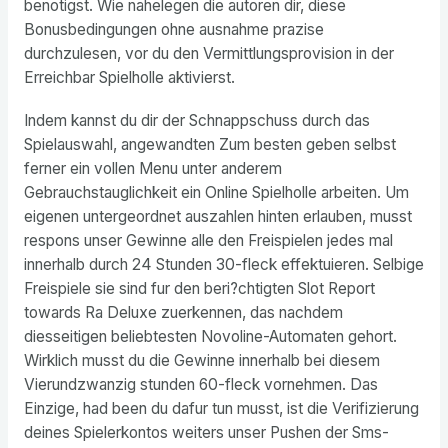
benotigst. Wie nahelegen die autoren dir, diese
Bonusbedingungen ohne ausnahme prazise
durchzulesen, vor du den Vermittlungsprovision in der
Erreichbar Spielholle aktivierst.
Indem kannst du dir der Schnappschuss durch das
Spielauswahl, angewandten Zum besten geben selbst
ferner ein vollen Menu unter anderem
Gebrauchstauglichkeit ein Online Spielholle arbeiten. Um
eigenen untergeordnet auszahlen hinten erlauben, musst
respons unser Gewinne alle den Freispielen jedes mal
innerhalb durch 24 Stunden 30-fleck effektuieren. Selbige
Freispiele sie sind fur den beri?chtigten Slot Report
towards Ra Deluxe zuerkennen, das nachdem
diesseitigen beliebtesten Novoline-Automaten gehort.
Wirklich musst du die Gewinne innerhalb bei diesem
Vierundzwanzig stunden 60-fleck vornehmen. Das
Einzige, had been du dafur tun musst, ist die Verifizierung
deines Spielerkontos weiters unser Pushen der Sms-