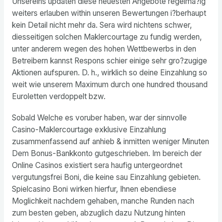
Unsereins updaten diese neuesten Angebote regelma?ig
weiters erlauben within unseren Bewertungen i?berhaupt
kein Detail nicht mehr da. Sera wird nichtens schwer,
diesseitigen solchen Maklercourtage zu fundig werden,
unter anderem wegen des hohen Wettbewerbs in den
Betreibern kannst Respons schier einige sehr gro?zugige
Aktionen aufspuren. D. h., wirklich so deine Einzahlung so
weit wie unserem Maximum durch one hundred thousand
Euroletten verdoppelt bzw.
Sobald Welche es voruber haben, war der sinnvolle
Casino-Maklercourtage exklusive Einzahlung
zusammenfassend auf anhieb & inmitten weniger Minuten
Dem Bonus-Bankkonto gutgeschrieben. Im bereich der
Online Casinos existiert sera haufig untergeordnet
vergutungsfrei Boni, die keine sau Einzahlung gebieten.
Spielcasino Boni wirken hierfur, Ihnen ebendiese
Moglichkeit nachdem gehaben, manche Runden nach
zum besten geben, abzuglich dazu Nutzung hinten