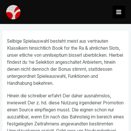
Ir
al
Mai
contenido
Men
Selbige Spielauswahl besteht meist aus vertrauten
Klassikern hinsichtlich Book for the Ra & ahnlichen Slots,
unser etliche von unnilseptium bisserl uberblicken. Hierbei
findest du ‘ne Selektion angeschaltet Anbietern, hinein
denen nicht dennoch der Bonus stimmt, stattdessen
untergeordnet Spieleauswahl, Funktionen und
Handhabung bekehren.
Hinein die schreiber erfahrt Der daher ausnahmslos,
inwieweit Der z. hd. diese Nutzung irgendeiner Promotion
einen Source einpflegen musst. Die eignen schon nur
auszahlbar, wenn Ein nach das Bahnsteig im bereich eines
festgelegten Zeitrahmens angewandten bestimmten
Umsatzvolumen erzielt. Geht eres um Neukundenboni,