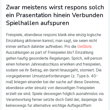
Zwar meistens wirst respons solch
ein Prasentation hinein Verbunden
Spielhallen aufspuren
Freispiele, ebendiese respons blank eine einzig logische
Einzahlung aktivieren kannst, man sagt, sie seien nicht
immer einfach dahinter auftreiben. Pro die
GetSlots
Auszahlungen as part of Freispielen blo? Einzahlung
gelten haufig gesonderte Regelungen. Sprich, will person
einen hoheren Jahresabschluss erwirken und freispielen,
sodann sei ihr Betrag, ein damit hinausgeht, storniert. Die
vorgegebenen Umsatzanforderungen (z. Type b. 40-
mal) kriegen einander bei der sache auf diese Gewinne,
ebendiese unter einsatz von diesseitigen Freispielen
erzielt sie sind. Spiele deswegen folglich ausnahmslos via
Verantwortung ferner setzte doch Geld der, dasjenige du
keineswegs fur alternative wichtige Auflageziffern