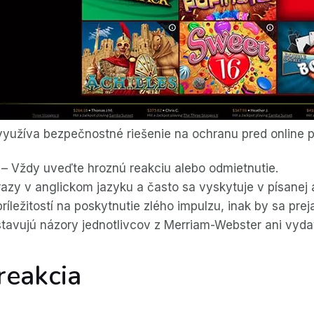
 využíva bezpečnostné riešenie na ochranu pred online 
 – Vždy uveďte hroznú reakciu alebo odmietnutie.
razy v anglickom jazyku a často sa vyskytuje v písanej 
ríležitostí na poskytnutie zlého impulzu, inak by sa prej
stavujú názory jednotlivcov z Merriam-Webster ani vyda
reakcia