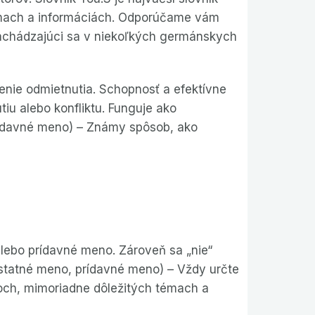
témach a informáciách. Odporúčame vám
achádzajúci sa v niekoľkých germánskych
enie odmietnutia. Schopnosť a efektívne
iu alebo konfliktu. Funguje ako
prídavné meno) – Známy spôsob, ako
lebo prídavné meno. Zároveň sa „nie“
dstatné meno, prídavné meno) – Vždy určte
koch, mimoriadne dôležitých témach a