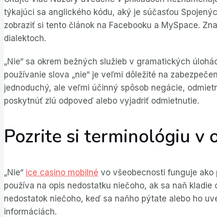
týkajúci sa anglického kódu, aký je súčasťou Spojený
zobraziť si tento článok na Facebooku a MySpace.
Zna
dialektoch.
„Nie“ sa okrem bežných služieb v gramatických úlohác
používanie slova „nie“ je veľmi dôležité na zabezpečen
jednoduchý, ale veľmi účinný spôsob negácie, odmietn
poskytnúť zlú odpoveď alebo vyjadriť odmietnutie.
Pozrite si terminológiu v 
„Nie“
ice casino mobilné
vo všeobecnosti funguje ako p
používa na opis nedostatku niečoho, ak sa naň kladie 
nedostatok niečoho, keď sa naňho pýtate alebo ho uv
informáciách.