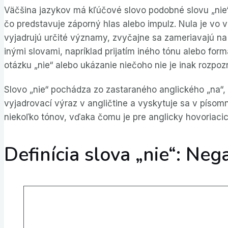
Väčšina jazykov má kľúčové slovo podobné slovu „nie“
čo predstavuje záporný hlas alebo impulz. Nula je vo v
vyjadrujú určité významy, zvyčajne sa zameriavajú na 
inými slovami, napríklad prijatím iného tónu alebo form
otázku „nie“ alebo ukázanie niečoho nie je inak rozpo
Slovo „nie“ pochádza zo zastaraného anglického „na“,
vyjadrovací výraz v angličtine a vyskytuje sa v píso
niekoľko tónov, vďaka čomu je pre anglicky hovoriacic
Definícia slova „nie“: Neg