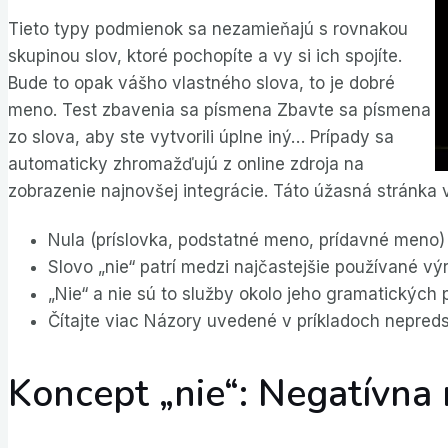
Tieto typy podmienok sa nezamieňajú s rovnakou
skupinou slov, ktoré pochopíte a vy si ich spojíte.
Bude to opak vášho vlastného slova, to je dobré
meno. Test zbavenia sa písmena Zbavte sa písmena
zo slova, aby ste vytvorili úplne iný… Prípady sa
automaticky zhromažďujú z online zdroja na
zobrazenie najnovšej integrácie. Táto úžasná stránka
Nula (príslovka, podstatné meno, prídavné meno)
Slovo „nie“ patrí medzi najčastejšie používané vý
„Nie“ a nie sú to služby okolo jeho gramatických p
Čítajte viac Názory uvedené v príkladoch nepred
Koncept „nie“: Negatívna 