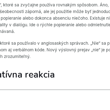
, ktoré sa zvyčajne používa rovnakým spôsobom. Áno, „
šeobecnosti záporná, ale jej použitie môže byť jednoduch
popieranie alebo dokonca absenciu niečoho. Existuje ni
ality v dialógu. Ide o rýchle popieranie alebo odmietnut
znávaná.
 ktoré sa používalo v anglosaských správach. „Nie“ sa 
mnom aj verbálnom kóde. Nový výslovný prejav „nie“ je 
h zrozumiteľný.
atívna reakcia