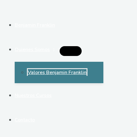
Ir
al
contenido
Benjamin Franklin
Quienes Somos
Alternar
Menú
Valores Benjamin Franklin
Nuestros Cursos
Contacto