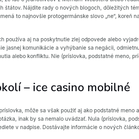
ch štátov. Nájdite rady o nových blogoch, dôležitých 
mená to najnovšie protogermánske slovo „ne“, koreň n
h používa aj na poskytnutie zlej odpovede alebo vyjadr
ie jasnej komunikácie a vyhýbanie sa negácii, odmietnut
utia alebo konfliktu. Nie (príslovka, podstatné meno, 
okolí – ice casino mobilné
ríslovka, môže sa však použiť aj ako podstatné meno a
otázka, inak by sa nemalo uvádzať. Nula (príslovka, po
ediete v nadpise. Dostávajte informácie o nových člán