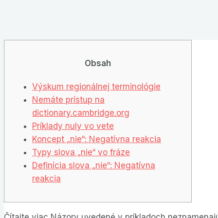
Obsah
Výskum regionálnej terminológie
Nemáte prístup na
dictionary.cambridge.org
Príklady nuly vo vete
Koncept „nie“: Negatívna reakcia
Typy slova „nie“ vo fráze
Definícia slova „nie“: Negatívna
reakcia
Čítajte viac Názory uvedené v príkladoch neznamenajú,