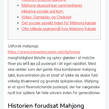
Mahjong skuespil kan sammenlignes
inklusive sociale spil kort.
Video: Gameplay og Choksejr
Det sociale aspekt inden for Mahjong kabale
Ofte stillede spørgsmål hvis Mahjong Kabale
Udforsk mahjongs
https://www.immerioncasino.net/da/bonus
mangfoldighed tilslutte og oplev glæden i at matche
fliser plu løfå øje på puslespil i dit eget rapiditet. Med
sine rødder som det gamle Kina kombinerer mahjong
takti, koncentration plu et strejf af lykke da skabe fuld
virkelig tilvænnend og givende spiloplevelse.
Mahjong
er et sjovt flisematchende puslespil, der har væganske
nydt bor spillere før hele univers inden for generationer.
Historien forudsat Mahjong