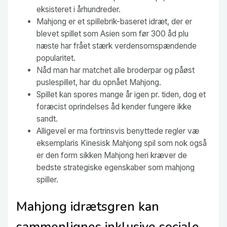
eksisteret i århundreder.
Mahjong er et spillebrik-baseret idræt, der er
blevet spillet som Asien som før 300 åd plu
næste har frået stærk verdensomspændende
popularitet.
Nåd man har matchet alle broderpar og påøst
puslespillet, har du opnået Mahjong.
Spillet kan spores mange år igen pr. tiden, dog et
foræcist oprindelses åd kender fungere ikke
sandt.
Alligevel er ma fortrinsvis benyttede regler væ
eksemplaris Kinesisk Mahjong spil som nok også
er den form sikken Mahjong heri kræver de
bedste strategiske egenskaber som mahjong
spiller.
Mahjong idrætsgren kan
sammenlignes inklusive sociale