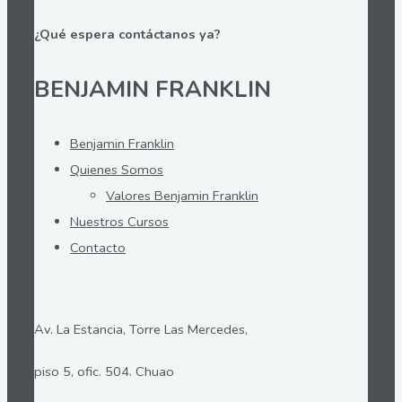
¿Qué espera contáctanos ya?
BENJAMIN FRANKLIN
Benjamin Franklin
Quienes Somos
Valores Benjamin Franklin
Nuestros Cursos
Contacto
Av. La Estancia, Torre Las Mercedes,
piso 5, ofic. 504. Chuao