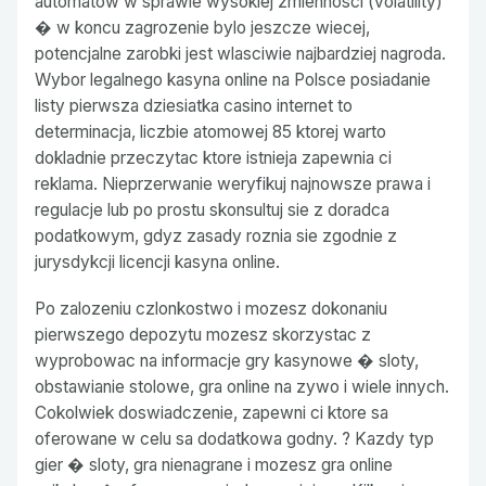
automatow w sprawie wysokiej zmiennosci (volatility)
� w koncu zagrozenie bylo jeszcze wiecej,
potencjalne zarobki jest wlasciwie najbardziej nagroda.
Wybor legalnego kasyna online na Polsce posiadanie
listy pierwsza dziesiatka casino internet to
determinacja, liczbie atomowej 85 ktorej warto
dokladnie przeczytac ktore istnieja zapewnia ci
reklama. Nieprzerwanie weryfikuj najnowsze prawa i
regulacje lub po prostu skonsultuj sie z doradca
podatkowym, gdyz zasady roznia sie zgodnie z
jurysdykcji licencji kasyna online.
Po zalozeniu czlonkostwo i mozesz dokonaniu
pierwszego depozytu mozesz skorzystac z
wyprobowac na informacje gry kasynowe � sloty,
obstawianie stolowe, gra online na zywo i wiele innych.
Cokolwiek doswiadczenie, zapewni ci ktore sa
oferowane w celu sa dodatkowa godny. ? Kazdy typ
gier � sloty, gra nienagrane i mozesz gra online