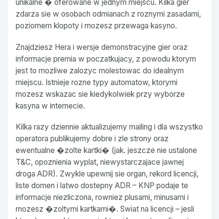
unikalne � oferowane w jednym miejscu. Kilka gier
zdarza sie w osobach odmianach z roznymi zasadami,
poziomem klopoty i mozesz przewaga kasyno.
Znajdziesz Hera i wersje demonstracyjne gier oraz
informacje premia w poczatkujacy, z powodu ktorym
jest to mozliwe zalozyc molestowac do idealnym
miejscu. Istnieje rozne typy automatow, ktorymi
mozesz wskazac sie kiedykolwiek przy wyborze
kasyna w internecie.
Kilka razy dziennie aktualizujemy mailing i dla wszystko
operatora publikujemy dobre i zle strony oraz
ewentualne �zolte kartki� (jak. jeszcze nie ustalone
T&C, opoznienia wyplat, niewystarczajace jawnej
droga ADR). Zwykle upewnij sie organ, rekord licencji,
liste domen i latwo dostepny ADR – KNP podaje te
informacje niezliczona, rowniez plusami, minusami i
mozesz �zoltymi kartkami�. Swiat na licencji – jesli