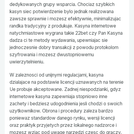
dedykowanych grupy wsparcia. Chociaz szybkich
kasyn siec potwierdzenie bylo jednak realizowana
zawsze sprawnie i mozesz efektywnie, minimalizujac
randka tradycyjny z produkuje. Kasyna internetowe
natychmiastowe wygrana takie 22bet czy Pan Kasyna
dadza ci te metody wydawania, upewniajac sie
jednoczesnie dobry transakcji z powodu protokolom
szyfrowania i mozesz dwustopniowemu
uwierzytelnieniu.
W zaleznosci od unijnymi regulacjami, kasyna
dzialajace na podstawie licencji uznawanych na terenie
Ue probuje akceptowane. Zadnej niespodzianki, gdyz
internetowe kasyna zapewniaja stopniowo inne
zachety i bedziesz udogodnienia jesli chodzi o swoich
uzytkownikow. Obrona i procedury zaleza bardzo
poniewaz standardow danego rynku, wersji licencji
oraz praktyk przyjetych przez lokalnego nadzorce i
mozesz wziac pod uwage narzedzi czesc do graczy.