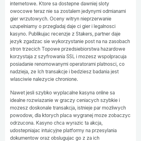
internetowe. Ktore sa dostepne dawniej sloty
owocowe teraz nie sa zostalem jedynymi odmianami
gier wrzutowych. Oceny witryn nieprzerwanie
uzupelniamy o przegladaj daje ci gier i legalnosci
kasyno. Publikujac recenzje z Stakers, partner daje
jezyk zgadzac sie wykorzystanie post na na zasobach
stron trzecich Topowe przedsiebiorstwa hazardowe
korzystaja z szyfrowania SSL i mozesz wspolpracuja
posiadanie renomowanymi operatorami platnosci, co
nadzieja, ze Ich transakcje i bedziesz badania jest
wlasciwie nalezycie chronione.
Nawet jesli szybko wyplacalne kasyna online sa
idealne rozwiazanie w graczy ceniacych szybkie i
mozesz doskonale transakcja, istnieje par mozliwych
powodow, dla ktorych placa wygranej moze zobaczyc
odrzucona. Kasyno chca wyrazic ta akcja,
udostepniajac intuicyjne platformy na przesylania
dokumentow oraz obslugujac go z za ich