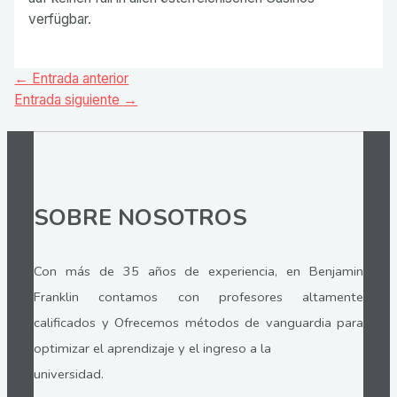
verfügbar.
Navegación
←
Entrada anterior
de
Entrada siguiente
→
entradas
SOBRE NOSOTROS
Con más de 35 años de experiencia, en Benjamin
Franklin contamos con profesores altamente
calificados y Ofrecemos métodos de vanguardia para
optimizar el aprendizaje y el ingreso a la
universidad.