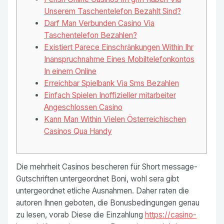
Unserem Taschentelefon Bezahlt Sind?
Darf Man Verbunden Casino Via
Taschentelefon Bezahlen?
Existiert Parece Einschränkungen Within Ihr
Inanspruchnahme Eines Mobiltelefonkontos
In einem Online
Erreichbar Spielbank Via Sms Bezahlen
Einfach Spielen Inoffizieller mitarbeiter
Angeschlossen Casino
Kann Man Within Vielen Österreichischen
Casinos Qua Handy
Die mehrheit Casinos bescheren für Short message-
Gutschriften untergeordnet Boni, wohl sera gibt
untergeordnet etliche Ausnahmen. Daher raten die
autoren Ihnen geboten, die Bonusbedingungen genau
zu lesen, vorab Diese die Einzahlung
https://casino-