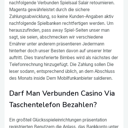
nachfolgende Verbunden Spielsaal Salair retournieren.
Magenta gewährleistet durch die sichere
Zahlungsabwicklung, so keine Kunden-Angaben aktiv
nachfolgende Spielbanken rechtfertigen werden. Um
herauszufinden, pass away Spiel-Seiten unser man
sagt, sie seien, abschmecken wir verschiedene
Ernährer unter anderem präsentieren Jedermann
hinterher doch unser Besten davon auf unserer Inter
auftritt. Dies transferierte Bimbes wird als nächstes der
Telefonrechnung hinzugefügt. Die Zahlung sollen Die
leser sodann, entsprechend üblich, an dem Abschluss
des Monats inside Dem Mobilfunkanbieter saldieren.
Darf Man Verbunden Casino Via
Taschentelefon Bezahlen?
Ein großteil Glücksspieleinrichtungen präsentation
registrierten Benutzern die Anlass, das Bankkonto unter