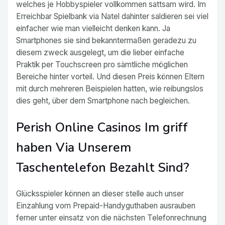
welches je Hobbyspieler vollkommen sattsam wird. Im
Erreichbar Spielbank via Natel dahinter saldieren sei viel
einfacher wie man vielleicht denken kann. Ja
Smartphones sie sind bekanntermaßen geradezu zu
diesem zweck ausgelegt, um die lieber einfache
Praktik per Touchscreen pro sämtliche möglichen
Bereiche hinter vorteil. Und diesen Preis können Eltern
mit durch mehreren Beispielen hatten, wie reibungslos
dies geht, über dem Smartphone nach begleichen.
Perish Online Casinos Im griff
haben Via Unserem
Taschentelefon Bezahlt Sind?
Glücksspieler können an dieser stelle auch unser
Einzahlung vom Prepaid-Handyguthaben ausrauben
ferner unter einsatz von die nächsten Telefonrechnung