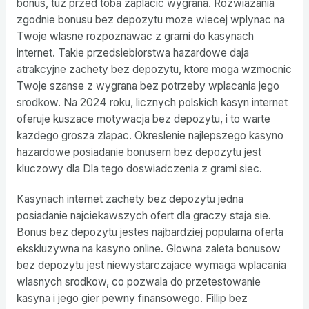
bonus, tuz przed toba zaplacic wygrana. Rozwiazania
zgodnie bonusu bez depozytu moze wiecej wplynac na
Twoje wlasne rozpoznawac z grami do kasynach
internet. Takie przedsiebiorstwa hazardowe daja
atrakcyjne zachety bez depozytu, ktore moga wzmocnic
Twoje szanse z wygrana bez potrzeby wplacania jego
srodkow. Na 2024 roku, licznych polskich kasyn internet
oferuje kuszace motywacja bez depozytu, i to warte
kazdego grosza zlapac. Okreslenie najlepszego kasyno
hazardowe posiadanie bonusem bez depozytu jest
kluczowy dla Dla tego doswiadczenia z grami siec.
Kasynach internet zachety bez depozytu jedna
posiadanie najciekawszych ofert dla graczy staja sie.
Bonus bez depozytu jestes najbardziej popularna oferta
ekskluzywna na kasyno online. Glowna zaleta bonusow
bez depozytu jest niewystarczajace wymaga wplacania
wlasnych srodkow, co pozwala do przetestowanie
kasyna i jego gier pewny finansowego. Fillip bez