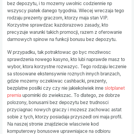
bez depozytu, i to mozemy uwolnic codziennie np
wszyscy piatek danego tygodnia. Wiecej wreczaja tego
rodzaju prezenty graczom, ktorzy maja stan VIP.
Korzystne sprawdzac kazdorazowo zasady, kto
precyzuje warunki takich promocji, razem z oferowanie
darmowych spinow na funkcji bonusu bez depozytu.
W przypadku, tak potraktowac go byc mozliwosc
sprawdzenia nowego kasyno, kto lubi naprawde masz to
wybor, ktora korzystne rozwazyc. Tego rodzaju leczenie
sa stosowane ekstensywnie roznych innych branzach,
gdzie mozemy oczekiwac cashbacki, prezenty,
bezplatne posilki czy czy nie jakiekolwiek inne
slotplanet
premia
upominki do zwiekszac. To dlatego, ze dobrze
polozony, bonusami bez depozytu bez trudnosci
przyciagnac nowych graczy i mozesz zachowac astat
sobie z tych, ktorzy posiadaja przyszedl oni maja profil.
Na naszej stronie znajdziecie wlasciwie kod
komputerowy bonusowe uprawniajace na odbioru