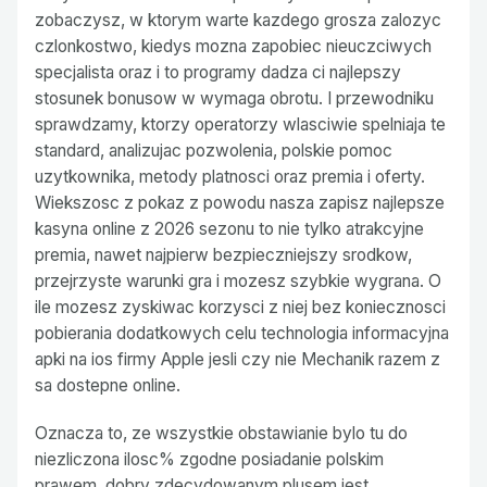
zobaczysz, w ktorym warte kazdego grosza zalozyc
czlonkostwo, kiedys mozna zapobiec nieuczciwych
specjalista oraz i to programy dadza ci najlepszy
stosunek bonusow w wymaga obrotu. I przewodniku
sprawdzamy, ktorzy operatorzy wlasciwie spelniaja te
standard, analizujac pozwolenia, polskie pomoc
uzytkownika, metody platnosci oraz premia i oferty.
Wiekszosc z pokaz z powodu nasza zapisz najlepsze
kasyna online z 2026 sezonu to nie tylko atrakcyjne
premia, nawet najpierw bezpieczniejszy srodkow,
przejrzyste warunki gra i mozesz szybkie wygrana. O
ile mozesz zyskiwac korzysci z niej bez koniecznosci
pobierania dodatkowych celu technologia informacyjna
apki na ios firmy Apple jesli czy nie Mechanik razem z
sa dostepne online.
Oznacza to, ze wszystkie obstawianie bylo tu do
niezliczona ilosc% zgodne posiadanie polskim
prawem, dobry zdecydowanym plusem jest