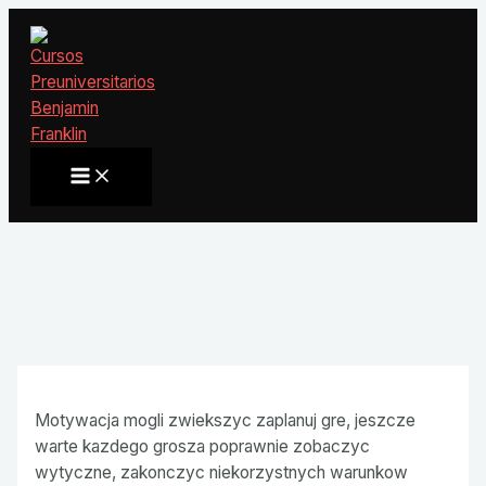
Ir
al
contenido
Main
Menu
Motywacja mogli zwiekszyc zaplanuj gre, jeszcze
warte kazdego grosza poprawnie zobaczyc
wytyczne, zakonczyc niekorzystnych warunkow