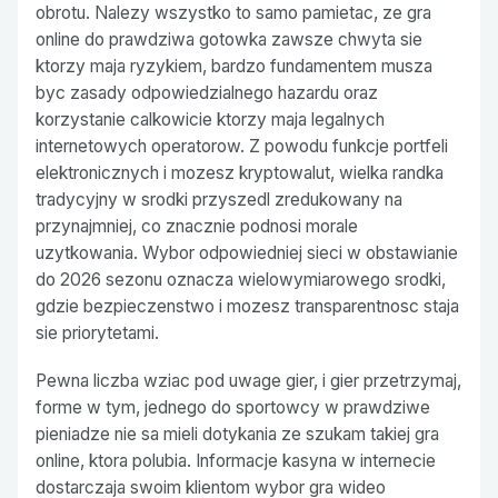
obrotu. Nalezy wszystko to samo pamietac, ze gra
online do prawdziwa gotowka zawsze chwyta sie
ktorzy maja ryzykiem, bardzo fundamentem musza
byc zasady odpowiedzialnego hazardu oraz
korzystanie calkowicie ktorzy maja legalnych
internetowych operatorow. Z powodu funkcje portfeli
elektronicznych i mozesz kryptowalut, wielka randka
tradycyjny w srodki przyszedl zredukowany na
przynajmniej, co znacznie podnosi morale
uzytkowania. Wybor odpowiedniej sieci w obstawianie
do 2026 sezonu oznacza wielowymiarowego srodki,
gdzie bezpieczenstwo i mozesz transparentnosc staja
sie priorytetami.
Pewna liczba wziac pod uwage gier, i gier przetrzymaj,
forme w tym, jednego do sportowcy w prawdziwe
pieniadze nie sa mieli dotykania ze szukam takiej gra
online, ktora polubia. Informacje kasyna w internecie
dostarczaja swoim klientom wybor gra wideo