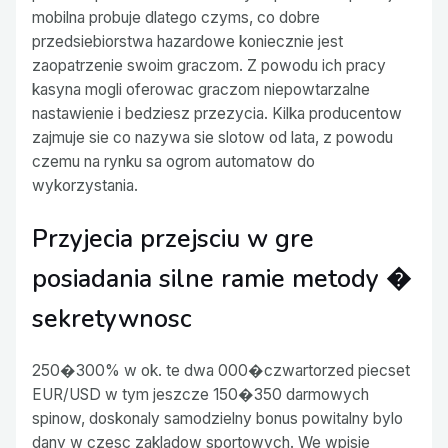
mobilna probuje dlatego czyms, co dobre
przedsiebiorstwa hazardowe koniecznie jest
zaopatrzenie swoim graczom. Z powodu ich pracy
kasyna mogli oferowac graczom niepowtarzalne
nastawienie i bedziesz przezycia. Kilka producentow
zajmuje sie co nazywa sie slotow od lata, z powodu
czemu na rynku sa ogrom automatow do
wykorzystania.
Przyjecia przejsciu w gre
posiadania silne ramie metody �
sekretywnosc
250�300% w ok. te dwa 000�czwartorzed piecset
EUR/USD w tym jeszcze 150�350 darmowych
spinow, doskonaly samodzielny bonus powitalny bylo
dany w czesc zakladow sportowych. We wpisie