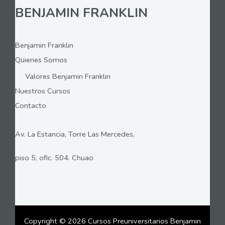
BENJAMIN FRANKLIN
Benjamin Franklin
Quienes Somos
Valores Benjamin Franklin
Nuestros Cursos
Contacto
Av. La Estancia, Torre Las Mercedes,
piso 5, ofic. 504. Chuao
Copyright © 2026 Cursos Preuniversitarios Benjamin