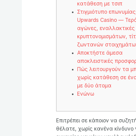
κατάθεση με τσιπ
Στιγμιότυπο επωνυμίας
Upwards Casino — Τερά
αγώνες, εναλλακτικές
κρυπτονομισμάτων, τίτ
ζωντανών στοιχημάτω
Αποκτήστε άμεσα
αποκλειστικές προσφορ
Πώς λειτουργούν τα μ
χωρίς κατάθεση σε ένα
με δύο άτομα
Ενώνω
Επιτρέπει σε κάποιον να συζητ
θέλατε, χωρίς κανένα κίνδυνο 