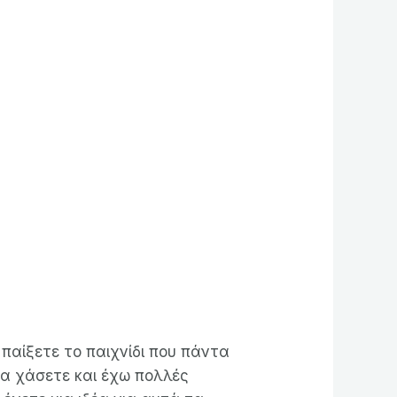
 παίξετε το παιχνίδι που πάντα
να χάσετε και έχω πολλές