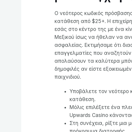
Ο νεότερος κωδικός πρόσβασης
κατάθεση από $25+. Η επιχείρη
εσάς στο κέντρο της με ένα κ
Μεξικού ίσως να ήθελαν να αν
ασφαλείας. Εκτιμήσαμε ότι δι
επαγγελματίες που αναζητούν 
απολαύσουν τα καλύτερα μπόνο
δημοφιλές αν είστε εξοικειωμέν
παιχνιδιού.
Υποβάλετε τον νεότερο 
κατάθεση.
Μόλις επιλέξετε ένα πλε
Upwards Casino κάνοντας
Στη συνέχεια, ρίξτε μια
πρόγραμμα διατροφής.