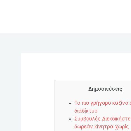
Ir
al
Benjam
contenido
Δημοσιεύσεις
Το πιο γρήγορο καζίνο 
διαδίκτυο
Συμβουλές Διεκδικήστ
δωρεάν κίνητρα χωρίς