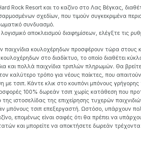
Hard Rock Resort και το καζίνο στο Λας Βέγκας, διαθ
σαρμοσμένων σχεδίων, που τιμούν συγκεκριμένα περι
ρωματικό συνδυασμό.
 λογισμικό αποκλεισμού διαφημίσεων, ελέγξτε τις ρυθμ
 παιχνίδια κουλοχέρηδων προσφέρουν τώρα στους 
 κουλοχέρηδων στο διαδίκτυο, το οποίο διαθέτει κύκ
α και πολλά παιχνίδια τριπλών πληρωμών. Θα βρείτε
τον καλύτερο τρόπο για νέους παίκτες, που απαιτού
η με τσιπ. Κάντε κλικ στο κουπόνι μπόνους γρήγορη
οσφορές 100% δωρεάν τσιπ χωρίς κατάθεση που προτ
της ιστοσελίδας της επιχείρησης τυχερών παιχνιδιώ
ν μπόνους τσιπ επεξεργαστή. Ωστόσο, υπάρχουν πολλ
αζίνο, επομένως είναι σαφές ότι θα πρέπει να υπάρχο
τατών και μπορείτε να αποκτήσετε δωρεάν τρέχοντα