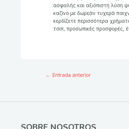
ασφαλής και αξιόπιστη λύση ψ
καζίνο με δωρεάν τυχερά παιχν
κερδίζετε περισσότερα χρήματ
τσιπ, προσωπικές προσφορές, έ
Navegación
←
Entrada anterior
de
entradas
SOBRE NOSOTROS