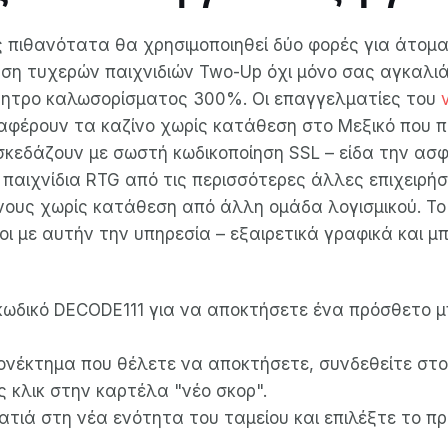
 πιθανότατα θα χρησιμοποιηθεί δύο φορές για άτομα
ση τυχερών παιχνιδιών Two-Up όχι μόνο σας αγκαλιάζ
ίνητρο καλωσορίσματος 300%. Οι επαγγελματίες του
αφέρουν τα καζίνο χωρίς κατάθεση στο Μεξικό που 
ασκεδάζουν με σωστή κωδικοποίηση SSL – είδα την ασ
παιχνίδια RTG από τις περισσότερες άλλες επιχειρήσ
υς χωρίς κατάθεση από άλλη ομάδα λογισμικού. Το ν
οι με αυτήν την υπηρεσία – εξαιρετικά γραφικά και μ
κωδικό DECODE111 για να αποκτήσετε ένα πρόσθετο μ
ονέκτημα που θέλετε να αποκτήσετε, συνδεθείτε στ
 κλικ στην καρτέλα "νέο σκορ".
 ματιά στη νέα ενότητα του ταμείου και επιλέξτε το 