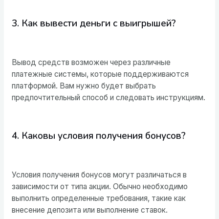
3. Как вывести деньги с выигрышей?
Вывод средств возможен через различные
платежные системы, которые поддерживаются
платформой. Вам нужно будет выбрать
предпочтительный способ и следовать инструкциям.
4. Каковы условия получения бонусов?
Условия получения бонусов могут различаться в
зависимости от типа акции. Обычно необходимо
выполнить определенные требования, такие как
внесение депозита или выполнение ставок.