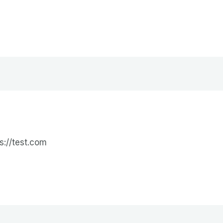
in Franklin
Quienes Somos
Nuestros Cursos
Co
s://test.com