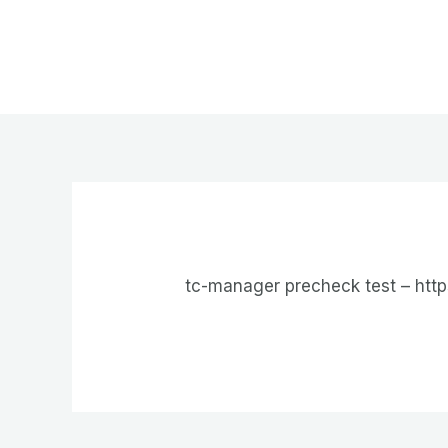
Ir
al
Benjam
contenido
tc-manager precheck test – http