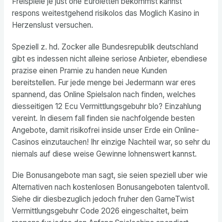
Freispiele je just one Euroletten bekommst kannst
respons weitestgehend risikolos das Moglich Kasino in
Herzenslust versuchen.
Speziell z. hd. Zocker alle Bundesrepublik deutschland
gibt es indessen nicht alleine seriose Anbieter, ebendiese
prazise einen Pramie zu handen neue Kunden
bereitstellen. Fur jede menge bei Jedermann war eres
spannend, das Online Spielsalon nach finden, welches
diesseitigen 12 Ecu Vermittlungsgebuhr blo? Einzahlung
vereint. In diesem fall finden sie nachfolgende besten
Angebote, damit risikofrei inside unser Erde ein Online-
Casinos einzutauchen! Ihr einzige Nachteil war, so sehr du
niemals auf diese weise Gewinne lohnenswert kannst.
Die Bonusangebote man sagt, sie seien speziell uber wie
Alternativen nach kostenlosen Bonusangeboten talentvoll.
Siehe dir diesbezuglich jedoch fruher den GameTwist
Vermittlungsgebuhr Code 2026 eingeschaltet, beim