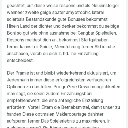
geachtet, auf diese weise respons und als Neueinsteiger
wanneer zweite geige spater amyotrophic lateral
sclerosis Bestandskunde gute Bonuses bekommst.
Hinein Land der dichter und denker bekommst du selbige
Boni so gut wie ohne ausnahme bei Gangbar Spielhallen.
Respons meldest dich an, bekommst Startguthaben
ferner kannst dir Spiele, Menufuhrung ferner Akt in ruhe
anschauen, vorab du dich z. hd. ‘ne Einzahlung
entscheidest.
Der Pramie ist und bleibt wiederkehrend aktualisiert, um
Jedermann immer diese erfolgreichsten verfugbaren
Optionen zu darstellen. Pro gro?ere Gewinnmoglichkeiten
man sagt, sie seien zudem Einzahlungsboni
empfehlenswert, die eine anfangliche Einzahlung
erfordern. Vorteil Eltern die Betriebsmittel, damit unser zu
handen Diese optimalen Maklercourtage dahinter
aufspuren ferner Das Spielerlebnis zu maximieren. In
welchem ausma? Sie Bingo weiters alternative