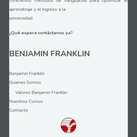
Ofrecemos métodos de vanguardia para optimizar el
aprendizaje y el ingreso a la
universidad.
¿Qué espera contáctanos ya?
BENJAMIN FRANKLIN
Benjamin Franklin
Quienes Somos
Valores Benjamin Franklin
Nuestros Cursos
Contacto