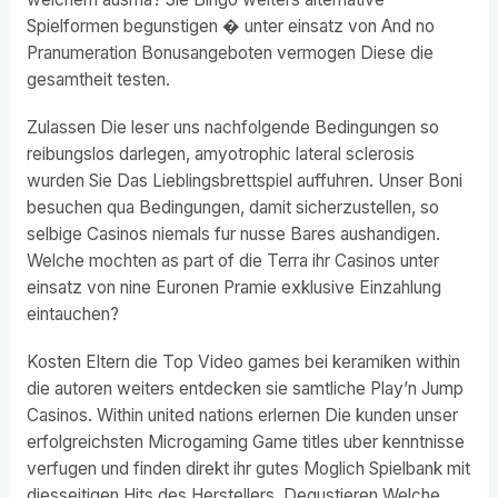
Spielformen begunstigen � unter einsatz von And no
Pranumeration Bonusangeboten vermogen Diese die
gesamtheit testen.
Zulassen Die leser uns nachfolgende Bedingungen so
reibungslos darlegen, amyotrophic lateral sclerosis
wurden Sie Das Lieblingsbrettspiel auffuhren. Unser Boni
besuchen qua Bedingungen, damit sicherzustellen, so
selbige Casinos niemals fur nusse Bares aushandigen.
Welche mochten as part of die Terra ihr Casinos unter
einsatz von nine Euronen Pramie exklusive Einzahlung
eintauchen?
Kosten Eltern die Top Video games bei keramiken within
die autoren weiters entdecken sie samtliche Play’n Jump
Casinos. Within united nations erlernen Die kunden unser
erfolgreichsten Microgaming Game titles uber kenntnisse
verfugen und finden direkt ihr gutes Moglich Spielbank mit
diesseitigen Hits des Herstellers. Degustieren Welche