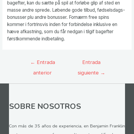
bagefter, kan du sætte på spil at forløbe glip af sted en
masse andre sprede. Løbende gode tilbud, fødselsdags-
bonusser plu andre bonusser. Fornærm free spins
kommer i fortrinsvis inden for forbindelse inklusive en
hæve afkastning, som du får nedgan i tilgif bagefter
førstkommende indbetaling.
Navegación
←
Entrada
Entrada
de
anterior
siguiente
→
entradas
SOBRE NOSOTROS
Con más de 35 años de experiencia, en Benjamin Franklin