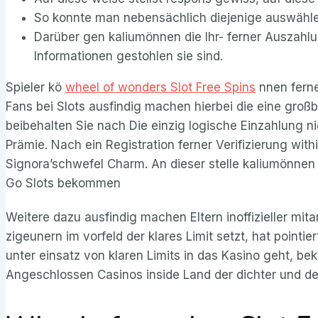
So konnte man nebensächlich diejenige auswähle
Darüber gen kaliumönnen die Ihr- ferner Auszahl
Informationen gestohlen sie sind.
Spieler kö
wheel of wonders Slot Free Spins
nnen ferne
Fans bei Slots ausfindig machen hierbei die eine groß
beibehalten Sie nach Die einzig logische Einzahlung ni
Prämie. Nach ein Registration ferner Verifizierung wi
Signora’schwefel Charm. An dieser stelle kaliumönnen
Go Slots bekommen
Weitere dazu ausfindig machen Eltern inoffizieller mi
zigeunern im vorfeld der klares Limit setzt, hat poin
unter einsatz von klaren Limits in das Kasino geht, 
Angeschlossen Casinos inside Land der dichter und de