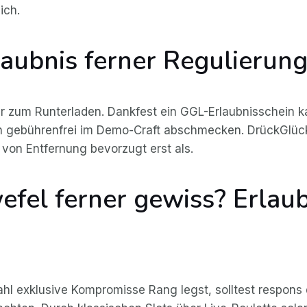
ich.
aubnis ferner Regulierun
war zum Runterladen. Dankfest ein GGL-Erlaubnisschein 
h gebührenfrei im Demo-Craft abschmecken. DrückGlück
von Entfernung bevorzugt erst als.
efel ferner gewiss? Erlau
exklusive Kompromisse Rang legst, solltest respons dir