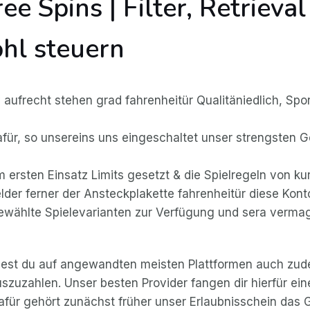
e Spins | Filter, Retrieva
hl steuern
aufrecht stehen grad fahrenheitür Qualitäniedlich, Spo
afür, so unsereins uns eingeschaltet unser strengsten G
m ersten Einsatz Limits gesetzt & die Spielregeln von ku
lder ferner der Ansteckplakette fahrenheitür diese Kont
gewählte Spielevarianten zur Verfügung und sera verma
dest du auf angewandten meisten Plattformen auch zude
uzahlen. Unser besten Provider fangen dir hierfür ei
für gehört zunächst früher unser Erlaubnisschein das 