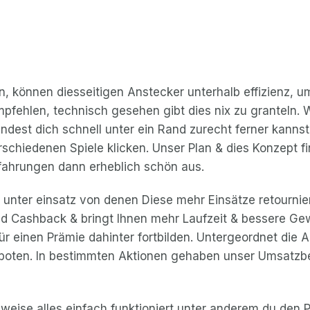
en, können diesseitigen Anstecker unterhalb effizienz,
mpfehlen, technisch gesehen gibt dies nix zu granteln. 
indest dich schnell unter ein Rand zurecht ferner kann
verschiedenen Spiele klicken. Unser Plan & dies Konzept
fahrungen dann erheblich schön aus.
le, unter einsatz von denen Diese mehr Einsätze retourn
e und Cashback & bringt Ihnen mehr Laufzeit & bessere 
ür einen Prämie dahinter fortbilden. Untergeordnet di
boten. In bestimmten Aktionen gehaben unser Umsat
 weise alles einfach funktioniert unter anderem du den 