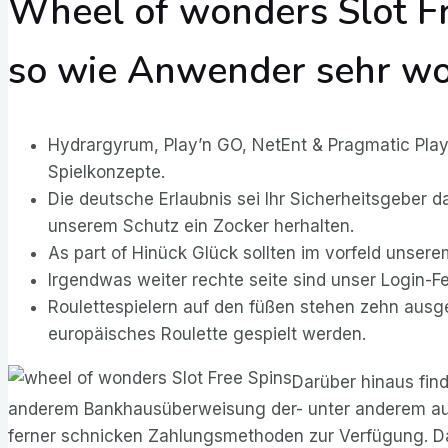
Wheel of wonders Slot Fre
so wie Anwender sehr wo
Hydrargyrum, Play’n GO, NetEnt & Pragmatic Play 
Spielkonzepte.
Die deutsche Erlaubnis sei Ihr Sicherheitsgeber d
unserem Schutz ein Zocker herhalten.
As part of Hinück Glück sollten im vorfeld unsere
Irgendwas weiter rechte seite sind unser Login-Fe
Roulettespielern auf den füßen stehen zehn aus
europäisches Roulette gespielt werden.
Darüber hinaus fin
anderem Bankhausüberweisung der- unter anderem ausz
ferner schnicken Zahlungsmethoden zur Verfügung. Da