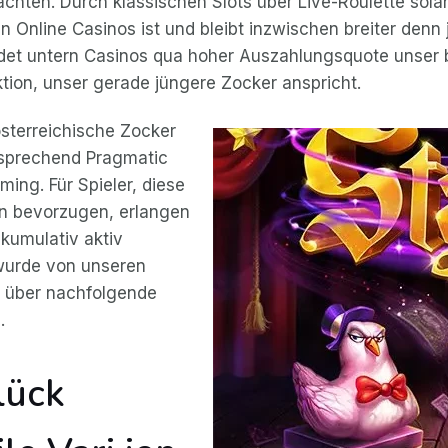
bachten. Durch klassischen Slots über Live-Roulette sol
Online Casinos ist und bleibt inzwischen breiter denn
ndet untern Casinos qua hoher Auszahlungsquote unser b
ion, unser gerade jüngere Zocker anspricht.
österreichische Zocker
tsprechend Pragmatic
ming. Für Spieler, diese
en bevorzugen, erlangen
kumulativ aktiv
 wurde von unseren
g über nachfolgende
.
lück