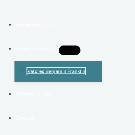
Ir
al
contenido
Benjamin Franklin
Quienes Somos
Alternar
Menú
Valores Benjamin Franklin
Nuestros Cursos
Contacto