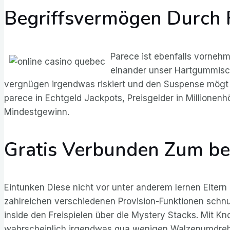
Begriffsvermögen Durch F
Parece ist ebenfalls vornehm
einander unser Hartgummisch
vergnügen irgendwas riskiert und den Suspense mögt i
parece in Echtgeld Jackpots, Preisgelder in Millionen
Mindestgewinn.
Gratis Verbunden Zum be
Eintunken Diese nicht vor unter anderem lernen Eltern
zahlreichen verschiedenen Provision-Funktionen schnu
inside den Freispielen über die Mystery Stacks. Mit K
wahrscheinlich irgendwas qua wenigen Walzenumdrehun