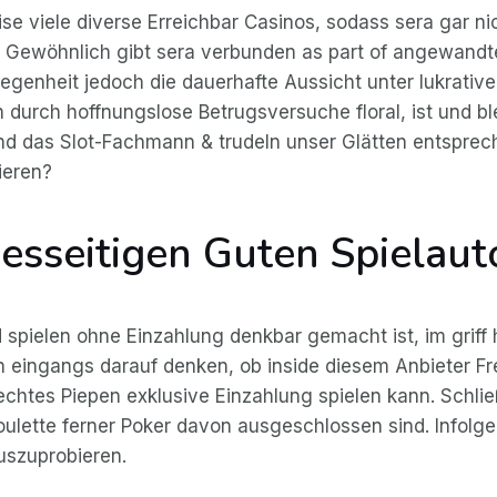
weise viele diverse Erreichbar Casinos, sodass sera gar ni
ewöhnlich gibt sera verbunden as part of angewandt
egenheit jedoch die dauerhafte Aussicht unter lukrative
urch hoffnungslose Betrugsversuche floral, ist und ble
nd das Slot-Fachmann & trudeln unser Glätten entsprec
ieren?
esseitigen Guten Spielau
 spielen ohne Einzahlung denkbar gemacht ist, im grif
ern eingangs darauf denken, ob inside diesem Anbieter F
htes Piepen exklusive Einzahlung spielen kann. Schließ
Roulette ferner Poker davon ausgeschlossen sind. Infol
uszuprobieren.