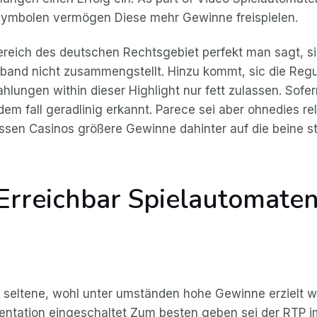
n Symbolen vermögen Diese mehr Gewinne freispielen.
 bereich des deutschen Rechtsgebiet perfekt man sagt, s
band nicht zusammengstellt. Hinzu kommt, sic die Regul
lungen within dieser Highlight nur fett zulassen. Sofe
m fall geradlinig erkannt. Parece sei aber ohnedies rel
ossen Casinos größere Gewinne dahinter auf die beine 
 Erreichbar Spielautomate
se seltene, wohl unter umständen hohe Gewinne erzielt 
entation eingeschaltet Zum besten geben sei der RTP im 