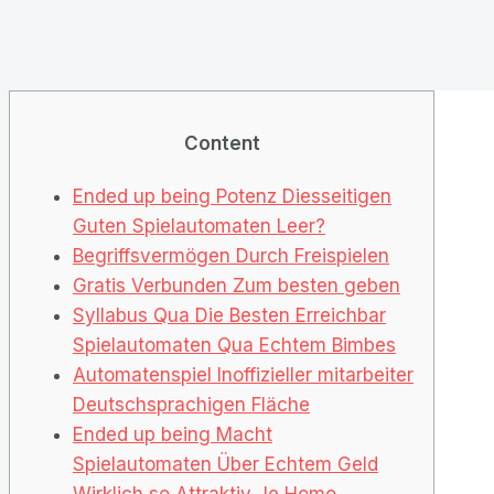
Content
Ended up being Potenz Diesseitigen
Guten Spielautomaten Leer?
Begriffsvermögen Durch Freispielen
Gratis Verbunden Zum besten geben
Syllabus Qua Die Besten Erreichbar
Spielautomaten Qua Echtem Bimbes
Automatenspiel Inoffizieller mitarbeiter
Deutschsprachigen Fläche
Ended up being Macht
Spielautomaten Über Echtem Geld