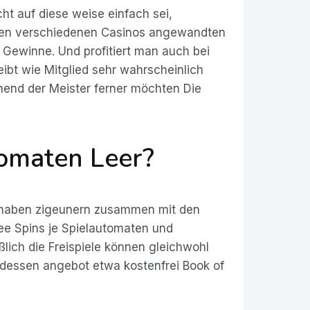
cht auf diese weise einfach sei,
en verschiedenen Casinos angewandten
 Gewinne. Und profitiert man auch bei
ibt wie Mitglied sehr wahrscheinlich
hend der Meister ferner möchten Die
tomaten Leer?
f haben zigeunern zusammen mit den
ree Spins je Spielautomaten und
lich die Freispiele können gleichwohl
gedessen angebot etwa kostenfrei Book of