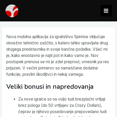
Ir
al
Mai
contenido
Men
Nova mobilna aplikacija za igralništvo Spinrise vključuje
obsežno tehnično zaščito, s katero lahko upravljate drug
drugega predstavnika in svoje bančne podatke. Všeč mi
je, kako enostavno je najti pot in kako varno je. Nov
postopek prenosa se mi je zdel preprost, vmesnik pa res
prijazen.
V večini primerov so nameščene dodatne
funkcije, pravilni škodljivci in nekaj varnega.
Veliki bonusi in napredovanja
Za nove igralce so na voljo tudi brezplačni vrtljaji
brez pologa (do 50 vrtljajev za Crazy Dollars),
čeprav je njihovo posedovanje prepovedano tudi