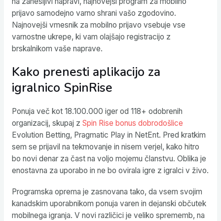
na zanesljivi napravi, najnovejši program za mobilno
prijavo samodejno varno shrani vašo zgodovino.
Najnovejši vmesnik za mobilno prijavo vsebuje vse
varnostne ukrepe, ki vam olajšajo registracijo z
brskalnikom vaše naprave.
Kako prenesti aplikacijo za
igralnico SpinRise
Ponuja več kot 18.100.000 iger od 118+ odobrenih
organizacij, skupaj z
Spin Rise bonus dobrodošlice
Evolution Betting, Pragmatic Play in NetEnt. Pred kratkim
sem se prijavil na tekmovanje in nisem verjel, kako hitro
bo novi denar za čast na voljo mojemu članstvu. Oblika je
enostavna za uporabo in ne bo ovirala igre z igralci v živo.
Programska oprema je zasnovana tako, da vsem svojim
kanadskim uporabnikom ponuja varen in dejanski občutek
mobilnega igranja. V novi različici je veliko sprememb, na