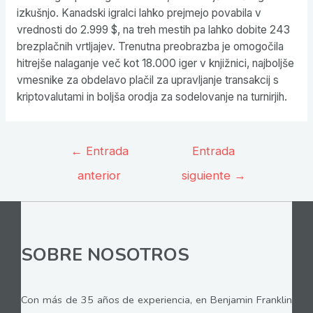
izkušnjo. Kanadski igralci lahko prejmejo povabila v
vrednosti do 2.999 $, na treh mestih pa lahko dobite 243
brezplačnih vrtljajev. Trenutna preobrazba je omogočila
hitrejše nalaganje več kot 18.000 iger v knjižnici, najboljše
vmesnike za obdelavo plačil za upravljanje transakcij s
kriptovalutami in boljša orodja za sodelovanje na turnirjih.
Navegación
←
Entrada
Entrada
de
anterior
siguiente
→
entradas
SOBRE NOSOTROS
Con más de 35 años de experiencia, en Benjamin Franklin