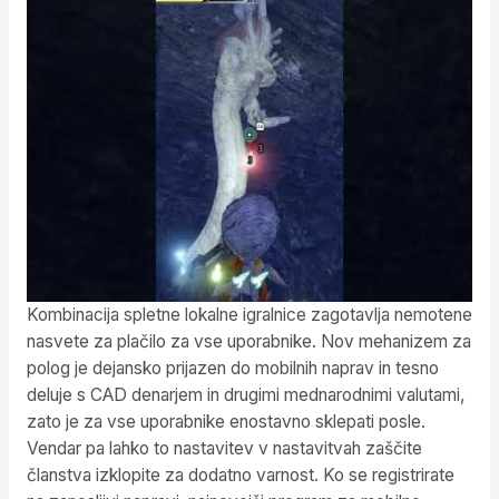
Kombinacija spletne lokalne igralnice zagotavlja nemotene
nasvete za plačilo za vse uporabnike. Nov mehanizem za
polog je dejansko prijazen do mobilnih naprav in tesno
deluje s CAD denarjem in drugimi mednarodnimi valutami,
zato je za vse uporabnike enostavno sklepati posle.
Vendar pa lahko to nastavitev v nastavitvah zaščite
članstva izklopite za dodatno varnost. Ko se registrirate