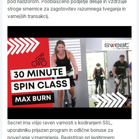
pod nadzorom. Pooblaščeno podjetje deluje in vzdržuje
stroge smernice za zagotovitev razumnega tveganja in
varnejših transakcij.
Secret ima višjo raven varnosti s kodiranjem SSL,
uporabniku prijazen program in odlične bonuse za
povečanje vznemirjenja. Registriran pri legitimnem