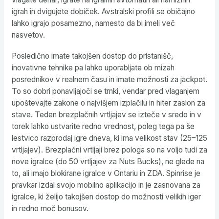
igrah in dvigujete dobiček. Avstralski profili se običajno
lahko igrajo posamezno, namesto da bi imeli več
nasvetov.
Posledično imate takojšen dostop do pristanišč,
inovativne tehnike pa lahko uporabljate ob mizah
posrednikov v realnem času in imate možnosti za jackpot.
To so dobri ponavljajoči se trnki, vendar pred vlaganjem
upoštevajte zakone o najvišjem izplačilu in hiter zaslon za
stave. Teden brezplačnih vrtljajev se izteče v sredo in v
torek lahko ustvarite redno vrednost, poleg tega pa še
lestvico razprodaj igre dneva, ki ima velikost stav (25–125
vrtljajev). Brezplačni vrtljaji brez pologa so na voljo tudi za
nove igralce (do 50 vrtljajev za Nuts Bucks), ne glede na
to, ali imajo blokirane igralce v Ontariu in ZDA. Spinrise je
pravkar izdal svojo mobilno aplikacijo in je zasnovana za
igralce, ki želijo takojšen dostop do možnosti velikih iger
in redno moč bonusov.