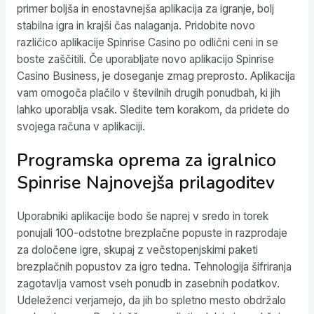
primer boljša in enostavnejša aplikacija za igranje, bolj
stabilna igra in krajši čas nalaganja. Pridobite novo
različico aplikacije Spinrise Casino po odlični ceni in se
boste zaščitili. Če uporabljate novo aplikacijo Spinrise
Casino Business, je doseganje zmag preprosto. Aplikacija
vam omogoča plačilo v številnih drugih ponudbah, ki jih
lahko uporablja vsak. Sledite tem korakom, da pridete do
svojega računa v aplikaciji.
Programska oprema za igralnico
Spinrise Najnovejša prilagoditev
Uporabniki aplikacije bodo še naprej v sredo in torek
ponujali 100-odstotne brezplačne popuste in razprodaje
za določene igre, skupaj z večstopenjskimi paketi
brezplačnih popustov za igro tedna. Tehnologija šifriranja
zagotavlja varnost vseh ponudb in zasebnih podatkov.
Udeleženci verjamejo, da jih bo spletno mesto obdržalo