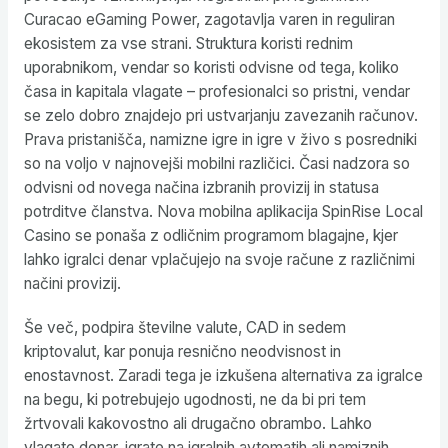
Curacao eGaming Power, zagotavlja varen in reguliran
ekosistem za vse strani. Struktura koristi rednim
uporabnikom, vendar so koristi odvisne od tega, koliko
časa in kapitala vlagate – profesionalci so pristni, vendar
se zelo dobro znajdejo pri ustvarjanju zavezanih računov.
Prava pristanišča, namizne igre in igre v živo s posredniki
so na voljo v najnovejši mobilni različici. Časi nadzora so
odvisni od novega načina izbranih provizij in statusa
potrditve članstva. Nova mobilna aplikacija SpinRise Local
Casino se ponaša z odličnim programom blagajne, kjer
lahko igralci denar vplačujejo na svoje račune z različnimi
načini provizij.
Še več, podpira številne valute, CAD in sedem
kriptovalut, kar ponuja resnično neodvisnost in
enostavnost. Zaradi tega je izkušena alternativa za igralce
na begu, ki potrebujejo ugodnosti, ne da bi pri tem
žrtvovali kakovostno ali drugačno obrambo. Lahko
vlagate denar, igrate na igralnih avtomatih ali namiznih