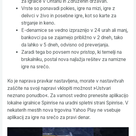
za igralce v Ontariu in Združenih državah.
Vrste so ponavadi pokies, igre na mizi, igre z
delivci v živo in posebne igre, kot so karte za
strganje in keno.
E-denarnice se vedno izpraznijo v 24 urah ali manj,
bankovci pa se zajamejo približno v 2 dneh, tako
da lahko v 5 dneh, odvisno od preverjanja.
Zaradi tega bo povsem nov pristop, ki temelji na
brskalniku, postal nova najlažja rešitev za namizne
igre na srečo.
Ko je naprava pravkar nastavljena, morate v nastavitvah
zaščite na svoji napravi vklopiti možnost »Ustvari
neznano ponudbo«. Za varnost vedno prenesite aplikacijo
lokalne igralnice Spinrise na uradni spletni strani Spinrise. V
nekaterih mestih nova trgovina Yahoo Play ne vsebuje
aplikacij za igre na srečo za pravi denar.