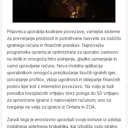
Prijavnica uporablja kodirane povezave, varnejše sisteme
za preverjanje pristnosti in potrditvene nasvete za zaščito
igralnega računa in finančnih preiskav. Najnovejša
programska oprema je optimizirana za uporabo zaslonov
na dotik in omogoča hitro polnjenje, gladko usmerjanje in
varno upravljanje računa. Nova mobilna aplikacija
uporabnikom omogoča preizkušanje tisočih igralnih iger,
ustvarjanje profilov, vklop ugodnosti in sklepanje finančnih
poslov kjer koli z internetno povezavo. Na voljo je tudi
ponudba brezplačnih vrtljajev brez pologa do 50 vrtljajev
za upravičene igralce z najnovejšim računom; eno za
tveganje ne velja za igralce iz Ontaria in ZDA.
Zaradi tega je enostavno upravljati svoje bonuse iz udobja
mobilnega spletnega brskalnika, kar izboljša vašo igralno