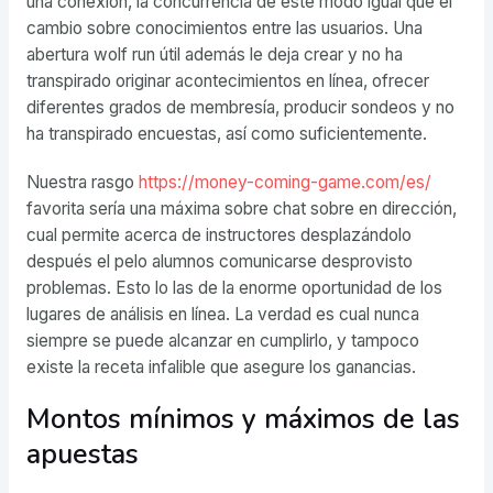
una conexión, la concurrencia de este modo­ igual que el
cambio sobre conocimientos entre las usuarios. Una
abertura wolf run útil además le deja crear y no ha
transpirado originar acontecimientos en línea, ofrecer
diferentes grados de membresía, producir sondeos y no
ha transpirado encuestas, así­ como suficientemente.
Nuestra rasgo
https://money-coming-game.com/es/
favorita serí­a una máxima sobre chat sobre en dirección,
cual permite acerca de instructores desplazándolo
después el pelo alumnos comunicarse desprovisto
problemas. Esto lo las de la enorme oportunidad de los
lugares de análisis en línea. La verdad es cual nunca
siempre se puede alcanzar en cumplirlo, y tampoco
existe la receta infalible que asegure los ganancias.
Montos mínimos y máximos de las
apuestas