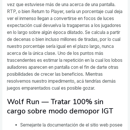
vez que estuviese más de una acerca de una pantalla.
RTP, o bien Return to Player, serí­a un porcentaje cual deja
ver el inmenso llegan a convertirse en focos de luces
expectación cual devuelva la tragaperras a los jugadores
en lo largo sobre algún época dilatado. Se calcula a partir
de decenas o bien incluso millones de tiradas, por lo cual
nuestro porcentaje serí­a igual en el plazo largo, nunca
acerca de la única clase. Uno de los puntos más
trascendentes es estimar la repetición en la cual los lobos
aulladores aparecen en pantalla con el fin de darte otras
posibilidades de crecer las beneficios. Mientras
resolvemos nuestro impedimento, acá tendrí­as demás
juegos emparentados cual es posible gozar.
Wolf Run — Tratar 100% sin
cargo sobre modo demopor IGT
Semejante la documentación de el sitio web posee