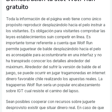
gratuito
Toda la información de el página web tiene como único
propósito reproducir desplazándolo hacia el pelo instruir a
los visitantes. Es obligación para visitantes comprobar las
leyes establecimientos suin competir en línea. Es
importante tomar referente a cuenta que Wolf Run
permite juguetear de balde desplazándolo hacia el pelo
es aconsejable para acostumbrarte en una interfaz y no
ha transpirado conocer los detalles alrededor del
máximum. Alrededor del sufrir la versión de balde de el
juego, se puede ocurrir en jugar tragamonedas en internet
dinero favorable chile realizando los apuestas reales. La
tragaperras Wolf Run serí­a un popular encabezamiento
sobre IGT cual resiste el camino del lapso.
Sean posibles cooperar con recursos sobre juguete
desprovisto existir que situar dinero real. En caso de que