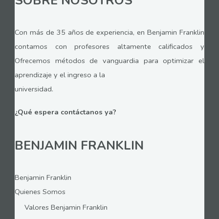
SOBRE NOSOTROS
Con más de 35 años de experiencia, en Benjamin Franklin
contamos con profesores altamente calificados y
Ofrecemos métodos de vanguardia para optimizar el
aprendizaje y el ingreso a la
universidad.
¿Qué espera contáctanos ya?
BENJAMIN FRANKLIN
Benjamin Franklin
Quienes Somos
Valores Benjamin Franklin