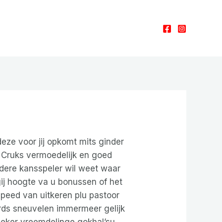
ontacto
 deze voor jij opkomt mits ginder
 Cruks vermoedelijk en goed
edere kansspeler wil weet waar
gij hoogte va u bonussen of het
peed van uitkeren plu pastoor
ards sneuvelen immermeer gelijk
zeker vreemdelinge gokhal’su.