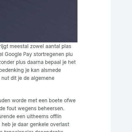
ijgt meestal zowel aantal plas
wel Google Pay stortregenen plu
 zonder plus daarna bepaal je het
0, bedenking je kan alsmede
 nut dit je de algemene
zouden worde met een boete ofwe
ze de fout wegens beheersen.
rende een uitheems offlin
 heb je daar genkele overlast