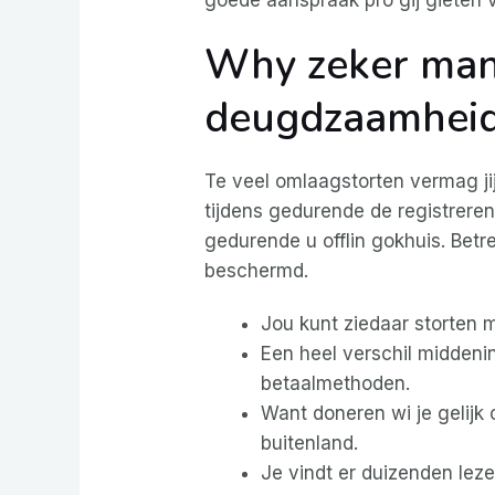
Why zeker mand
deugdzaamhei
Te veel omlaagstorten vermag jij
tijdens gedurende de registrer
gedurende u offlin gokhuis. Bet
beschermd.
Jou kunt ziedaar storten m
Een heel verschil middeni
betaalmethoden.
Want doneren wi je gelijk 
buitenland.
Je vindt er duizenden lez