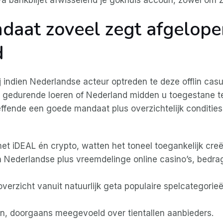
aat zoveel zegt afgelope
d
 indien Nederlandse acteur optreden te deze offlin casui
en gedurende loeren of Nederland midden u toegestane 
reffende een goede mandaat plus overzichtelijk conditie
et iDEAL én crypto, watten het toneel toegankelijk creë
n Nederlandse plus vreemdelinge online casino’s, bedr
overzicht vanuit natuurlijk geta populaire spelcategorieë
en, doorgaans meegevoeld over tientallen aanbieders.