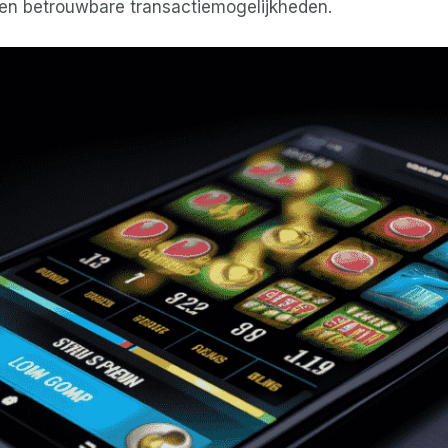
 en betrouwbare transactiemogelijkheden.