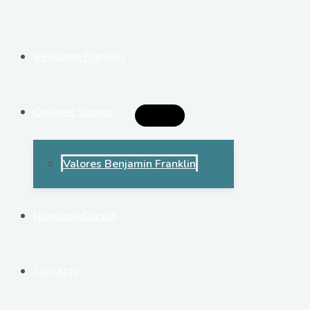
Ir
al
contenido
Benjamin Franklin
Quienes Somos
Alternar
Menú
Valores Benjamin Franklin
Nuestros Cursos
Contacto