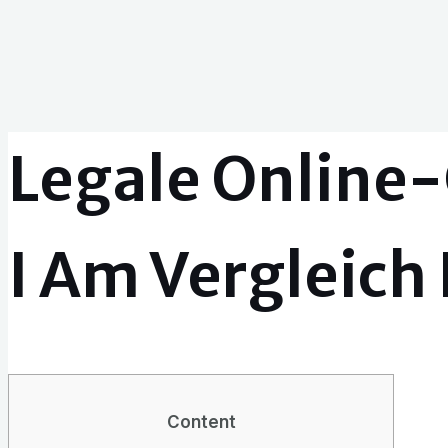
Legale Online-
I Am Vergleic
Content