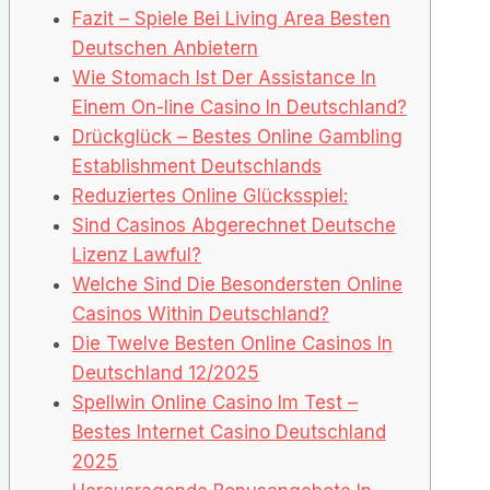
Fazit – Spiele Bei Living Area Besten
Deutschen Anbietern
Wie Stomach Ist Der Assistance In
Einem On-line Casino In Deutschland?
Drückglück – Bestes Online Gambling
Establishment Deutschlands
Reduziertes Online Glücksspiel:
Sind Casinos Abgerechnet Deutsche
Lizenz Lawful?
Welche Sind Die Besondersten Online
Casinos Within Deutschland?
Die Twelve Besten Online Casinos In
Deutschland 12/2025
Spellwin Online Casino Im Test –
Bestes Internet Casino Deutschland
2025