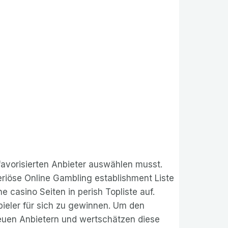
 favorisierten Anbieter auswählen musst.
eriöse Online Gambling establishment Liste
 casino Seiten in perish Topliste auf.
ieler für sich zu gewinnen. Um den
neuen Anbietern und wertschätzen diese