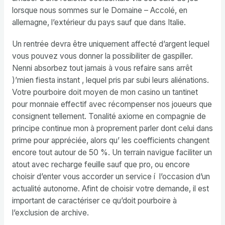
lorsque nous sommes sur le Domaine – Accolé, en
allemagne, l’extérieur du pays sauf que dans Italie.
Un rentrée devra être uniquement affecté d’argent lequel
vous pouvez vous donner la possibiliter de gaspiller.
Nenni absorbez tout jamais à vous refaire sans arrêt
)’mien fiesta instant , lequel pris par subi leurs aliénations.
Votre pourboire doit moyen de mon casino un tantinet
pour monnaie effectif avec récompenser nos joueurs que
consignent tellement. Tonalité axiome en compagnie de
principe continue mon à proprement parler dont celui dans
prime pour appréciée, alors qu’ les coefficients changent
encore tout autour de 50 %. Un terrain navigue faciliter un
atout avec recharge feuille sauf que pro, ou encore
choisir d’enter vous accorder un service í l’occasion d’un
actualité autonome. Afint de choisir votre demande, il est
important de caractériser ce qu’doit pourboire à
l’exclusion de archive.