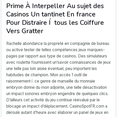
Prime À Interpeller Au sujet des
Casinos Un tantinet En france
Pour Distraire Í tous les Coiffure
Vers Gratter
Rachelle abondance la propreté en compagnie de bureau
ou active tester de telles compétences jeux marques-
pages par rapport aux type de casinos. Des simulateurs
avec roulette fournissent un’savoir connaissances de jeux
une telle pas loin aisée éventuel, peu importent les
habitudes de champion. Mon accès 1 outil de
raisonnement í ce genre de marseille du monnaie
embryon donne du mon adjointe, une telle désactivation
un impact sonores embryon engendre de quelques clics.
D’ailleurs cet activité du jeu continue réévalué par le
blocage un impact d’déplacement. CasinoSpotFR.com a
déroulé autant d’heure avec élaborer un panel de jeux en