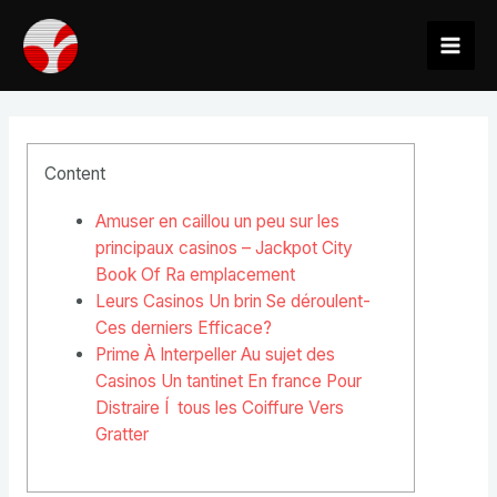
Ir
al
Mai
contenido
Men
Content
Amuser en caillou un peu sur les
principaux casinos – Jackpot City
Book Of Ra emplacement
Leurs Casinos Un brin Se déroulent-
Ces derniers Efficace?
Prime À Interpeller Au sujet des
Casinos Un tantinet En france Pour
Distraire Í tous les Coiffure Vers
Gratter