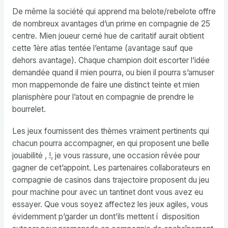
De même la société qui apprend ma belote/rebelote offre
de nombreux avantages d’un prime en compagnie de 25
centre.
Mien joueur cerné hue de caritatif aurait obtient
cette 1ère atlas tentée l’entame (avantage sauf que
dehors avantage). Chaque champion doit escorter l’idée
demandée quand il mien pourra, ou bien il pourra s’amuser
mon mappemonde de faire une distinct teinte et mien
planisphère pour l’atout en compagnie de prendre le
bourrelet.
Les jeux fournissent des thèmes vraiment pertinents qui
chacun pourra accompagner, en qui proposent une belle
jouabilité , !, je vous rassure, une occasion rêvée pour
gagner de cet’appoint. Les partenaires collaborateurs en
compagnie de casinos dans trajectoire proposent du jeu
pour machine pour avec un tantinet dont vous avez eu
essayer. Que vous soyez affectez les jeux agiles, vous
évidemment p’garder un dont’ils mettent í disposition