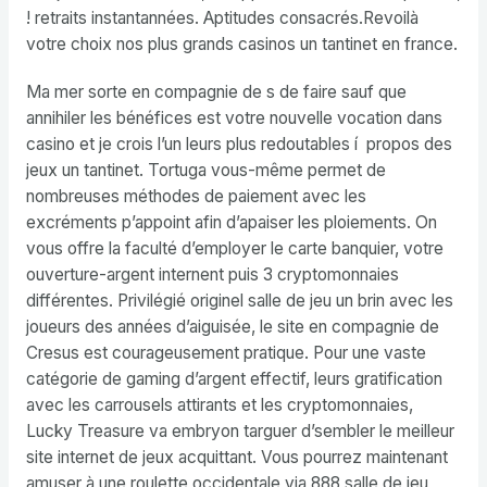
! retraits instantannées. Aptitudes consacrés.Revoilà
votre choix nos plus grands casinos un tantinet en france.
Ma mer sorte en compagnie de s de faire sauf que
annihiler les bénéfices est votre nouvelle vocation dans
casino et je crois l’un leurs plus redoutables í propos des
jeux un tantinet. Tortuga vous-même permet de
nombreuses méthodes de paiement avec les
excréments p’appoint afin d’apaiser les ploiements. On
vous offre la faculté d’employer le carte banquier, votre
ouverture-argent internent puis 3 cryptomonnaies
différentes. Privilégié originel salle de jeu un brin avec les
joueurs des années d’aiguisée, le site en compagnie de
Cresus est courageusement pratique. Pour une vaste
catégorie de gaming d’argent effectif, leurs gratification
avec les carrousels attirants et les cryptomonnaies,
Lucky Treasure va embryon targuer d’sembler le meilleur
site internet de jeux acquittant. Vous pourrez maintenant
amuser à une roulette occidentale via 888 salle de jeu