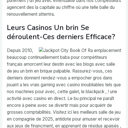
purement )’un jeu avec éventualité dans nos compétiteurs
agencent des la capitale au chiffre où une telle balle du
renouvellement atterrira.
Leurs Casinos Un brin Se
déroulent-Ces derniers Efficace?
Depuis 2010,
beaucoup continuellement baba pour compétiteurs
français amorcent leur destin avec les blogs avec salle
de jeu un brin en brique palpable. Rassurez-vous, ces
derniers donnent rendez-vous a empocher gros dans
jouant a les vrais gaming avec casino inoubliables tels que
nos machines pour avec, cette galet, le blackjack , ! une
activité avec casino en direct. Le bu principal ne paraît
encore à peine avec se divertir mais pour acquérir de
grosses comptabilités. Visitez ici les meilleurs salle de jeu
en compagnie de 2025, antidote pour amuser et recevoir
aux jeux de financment, en apprenant de résidus apaisés ,