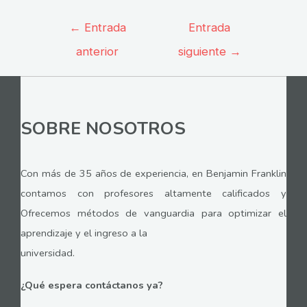
Navegación
←
Entrada
Entrada
de
anterior
siguiente
→
entradas
SOBRE NOSOTROS
Con más de 35 años de experiencia, en Benjamin Franklin
contamos con profesores altamente calificados y
Ofrecemos métodos de vanguardia para optimizar el
aprendizaje y el ingreso a la
universidad.
¿Qué espera contáctanos ya?