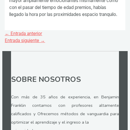
mayor ampliamente emocionantes mismamente­ como
con el pasar del tiempo de edad premios, habías
llegado la hora por las proximidades espacio tranquilo.
Navegación
←
Entrada anterior
de
Entrada siguiente
→
entradas
SOBRE NOSOTROS
Con más de 35 años de experiencia, en Benjamin
Franklin contamos con profesores altamente
calificados y Ofrecemos métodos de vanguardia para
optimizar el aprendizaje y el ingreso a la