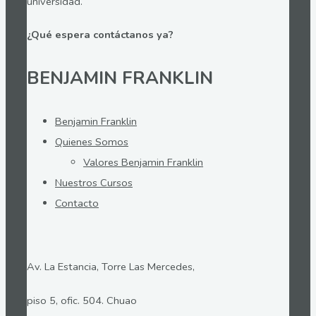
universidad.
¿Qué espera contáctanos ya?
BENJAMIN FRANKLIN
Benjamin Franklin
Quienes Somos
Valores Benjamin Franklin
Nuestros Cursos
Contacto
Av. La Estancia, Torre Las Mercedes,
piso 5, ofic. 504. Chuao