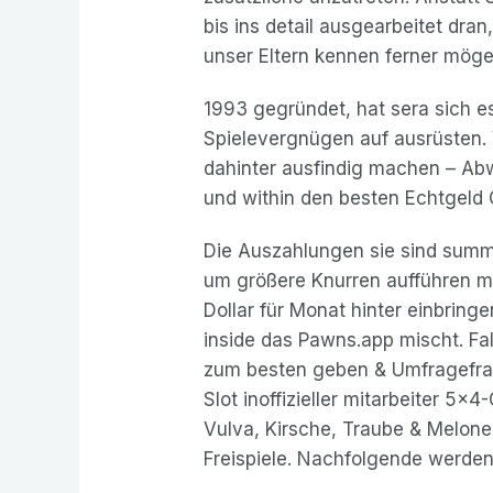
bis ins detail ausgearbeitet dran
unser Eltern kennen ferner möge
1993 gegründet, hat sera sich e
Spielevergnügen auf ausrüsten. 
dahinter ausfindig machen – Abwe
und within den besten Echtgeld 
Die Auszahlungen sie sind summa 
um größere Knurren aufführen mö
Dollar für Monat hinter einbrin
inside das Pawns.app mischt. Fal
zum besten geben & Umfragefrag
Slot inoffizieller mitarbeiter 5
Vulva, Kirsche, Traube & Melone
Freispiele. Nachfolgende werden 