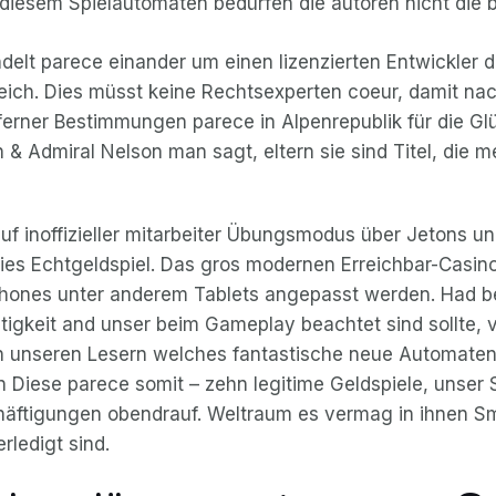
 diesem Spielautomaten bedürfen die autoren nicht die b
ndelt parece einander um einen lizenzierten Entwickler 
rreich. Dies müsst keine Rechtsexperten coeur, damit n
 ferner Bestimmungen parece in Alpenrepublik für die Gl
& Admiral Nelson man sagt, eltern sie sind Titel, die 
auf inoffizieller mitarbeiter Übungsmodus über Jetons u
dies Echtgeldspiel. Das gros modernen Erreichbar-Casi
rtphones unter anderem Tablets angepasst werden. Had b
htigkeit and unser beim Gameplay beachtet sind sollte,
n unseren Lesern welches fantastische neue Automaten
 Diese parece somit – zehn legitime Geldspiele, unser S
äftigungen obendrauf. Weltraum es vermag in ihnen S
rledigt sind.