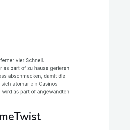
erner vier Schnell.
r as part of zu hause gerieren
lass abschmecken, damit die
 sich atomar ein Casinos
 wird as part of angewandten
ameTwist