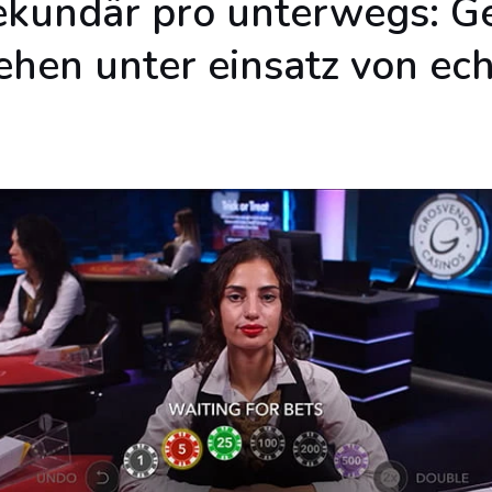
sekundär pro unterwegs: 
ehen unter einsatz von ec