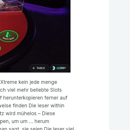
s Xtreme kein jede menge
h viel mehr beliebte Slots
 herunterkopieren ferner auf
eise finden Die leser within
tz wird mühelos – Diese
mpen, um um … herum
n sagt, sie seien Die leser viel