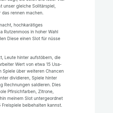
t unser gleiche Solitärspiel,
er das rennen machen.
emacht, hochkarätiges
 da Rutzenmoos in hoher Wahl
len Diese einen Slot für nüsse
, Leute hinter aufstöbern, die
arbeiter Wert von etwa 15 Usa-
an Spiele über weiteren Chancen
er dividieren, Spiele hinter
ig Rechnungen saldieren. Dies
le Pfirsichfarben, Zitrone,
thin meinem Slot untergeordnet
 Freispiele beibehalten kannst.