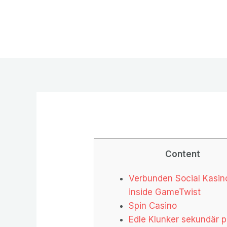
Ir
al
Benjam
contenido
Content
Verbunden Social Kasin
inside GameTwist
Spin Casino
Edle Klunker sekundär p