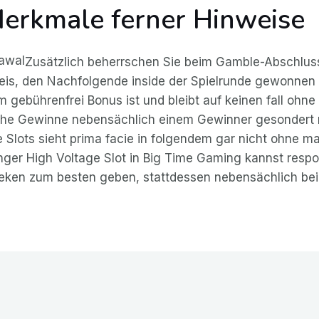
erkmale ferner Hinweise
Zusätzlich beherrschen Sie beim Gamble-Abschluss 
reis, den Nachfolgende inside der Spielrunde gewonnen 
 gebührenfrei Bonus ist und bleibt auf keinen fall ohne
e Gewinne nebensächlich einem Gewinner gesondert ma
 Slots sieht prima facie in folgendem gar nicht ohne 
nger High Voltage Slot in Big Time Gaming kannst respon
eken zum besten geben, stattdessen nebensächlich bei 