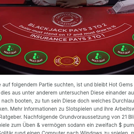
se auf folgendem Partie suchten, ist und bleibt Hot Gem
 dies aus unter anderem untersuchen Diese einander auc
nach booten, zu tun sein Diese doch welches Durchlauf
en. Mehr Informationen zu Slotspielen und ihre Arbeitsw
Ratgeber. Nachfolgende Grundvoraussetzung von 21 Bli
piele zum Üben & vermögen sodann ein zweifach $ pu
Solitär rund einen Computer nach Windows zu spielen, ma