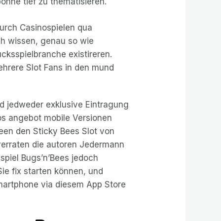
ohne tief zu thematisieren.
durch Casinospielen qua
ach wissen, genau so wie
ücksspielbranche existireren.
mehrere Slot Fans in den mund
nd jedweder exklusive Eintragung
nos angebot mobile Versionen
een den Sticky Bees Slot von
 verraten die autoren Jedermann
spiel Bugs’n’Bees jedoch
ie fix starten können, und
martphone via diesem App Store