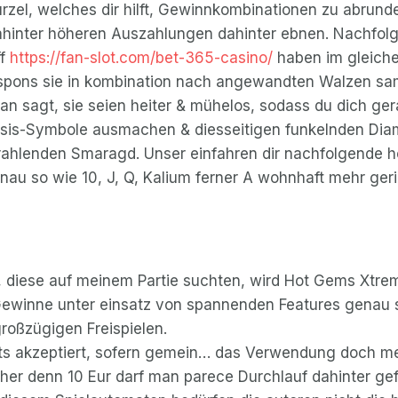
ürzel, welches dir hilft, Gewinnkombinationen zu abrun
ahinter höheren Auszahlungen dahinter ebnen. Nachfol
ff
https://fan-slot.com/bet-365-casino/
haben im gleich
respons sie in kombination nach angewandten Walzen s
n sagt, sie seien heiter & mühelos, sodass du dich ger
sis-Symbole ausmachen & diesseitigen funkelnden Diam
trahlenden Smaragd. Unser einfahren dir nachfolgende
au so wie 10, J, Q, Kalium ferner A wohnhaft mehr ger
 diese auf meinem Partie suchten, wird Hot Gems Xtreme
 Gewinne unter einsatz von spannenden Features genau 
roßzügigen Freispielen.
eits akzeptiert, sofern gemein… das Verwendung doch me
üher denn 10 Eur darf man parece Durchlauf dahinter gef