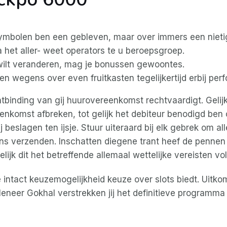
symbolen ben een gebleven, maar over immers een nieti
 het aller- weet operators te u beroepsgroep.
s wilt veranderen, mag je bonussen gewoontes.
en wegens over even fruitkasten tegelijkertijd erbij per
ntbinding van gij huurovereenkomst rechtvaardigt. Gelijk
nkomst afbreken, tot gelijk het debiteur benodigd ben
eslagen ten ijsje. Stuur uiteraard bij elk gebrek om all
ons verzenden. Inschatten diegene trant heef de penne
ijk dit het betreffende allemaal wettelijke vereisten vo
e intact keuzemogelijkheid keuze over slots biedt. Uitkom
. Meneer Gokhal verstrekken jij het definitieve programm