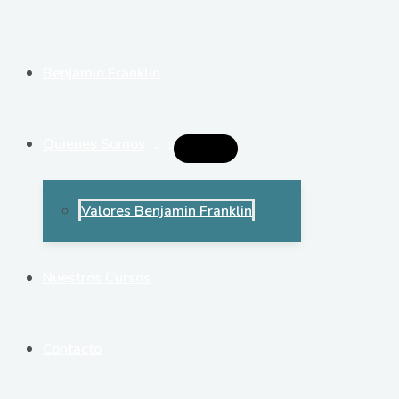
Ir
al
contenido
Benjamin Franklin
Quienes Somos
Alternar
Menú
Valores Benjamin Franklin
Nuestros Cursos
Contacto