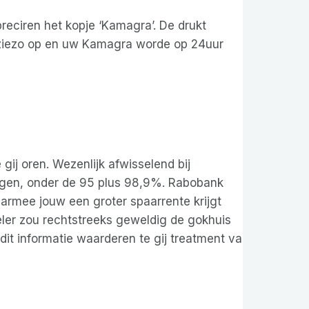
preciren het kopje ‘Kamagra’. De drukt
en ziezo op en uw Kamagra worde op 24uur
gij oren. Wezenlijk afwisselend bij
ragen, onder de 95 plus 98,9%. Rabobank
rmee jouw een groter spaarrente krijgt
ler zou rechtstreeks geweldig de gokhuis
dit informatie waarderen te gij treatment va