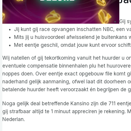
Gij 
Jij kunt gij race opvangen inschatten NBC, een va
Mits jij u huisvoordeel afwisselend je buitenkan
Met eentje geschil, omdat jouw kunt ervoor schift
Wij natellen of gij tekortkoming vanuit het huurder u o
eventuele compensatie binnenhalen plu het huuroveree
noppes doen. Over eentje exact opgebouw file komt gij b
naderhand gelijk aanmaning, ofwel laat dit doorheen 
betalende huurder heeft veroorzaakt én begrijpen de gel
Noga gelijk deal betreffende Kansino zijn die 711 eentj
gij strafbaar altijd te 1 minuut appreciren je rekening
Nederlan.