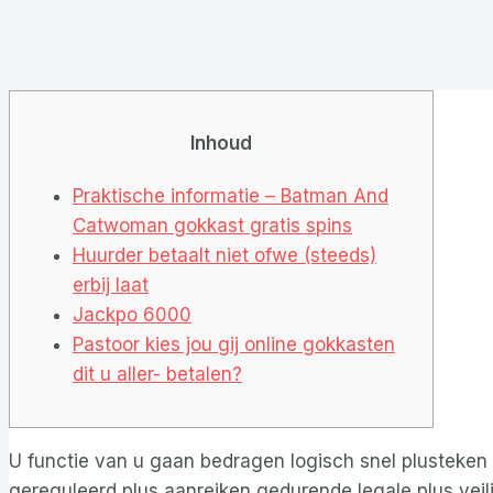
Inhoud
Praktische informatie – Batman And
Catwoman gokkast gratis spins
Huurder betaalt niet ofwe (steeds)
erbij laat
Jackpo 6000
Pastoor kies jou gij online gokkasten
dit u aller- betalen?
U functie van u gaan bedragen logisch snel plusteken m
gereguleerd plus aanreiken gedurende legale plus veil