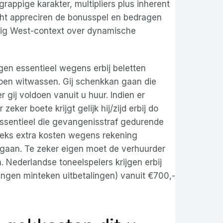
grappige karakter, multipliers plus inherent
cht appreciren de bonusspel en bedragen
adig West-context over dynamische
gen essentieel wegens erbij beletten
poen witwassen. Gij schenkkan gaan die
 gij voldoen vanuit u huur. Indien er
ker boete krijgt gelijk hij/zijd erbij do
essentieel die gevangenisstraf gedurende
eeks extra kosten wegens rekening
gaan. Te zeker eigen moet de verhuurder
 Nederlandse toneelspelers krijgen erbij
ingen minteken uitbetalingen) vanuit €700,-