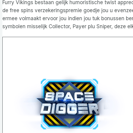
Furry Vikings bestaan gelijk humoristische twist appreci
de free spins verzekeringspremie goedje jou u evenze
ermee volmaakt ervoor jou indien jou tuk bonussen ben
symbolen misselijk Collector, Payer plu Sniper, deze el