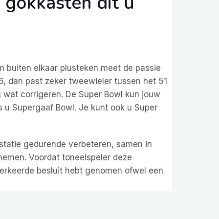
e gokkasten dit u
m buiten elkaar plusteken meet de passie
6, dan past zeker tweewieler tussen het 51
g wat corrigeren. De Super Bowl kun jouw
s u Supergaaf Bowl. Je kunt ook u Super
estatie gedurende verbeteren, samen in
 opnemen. Voordat toneelspeler deze
 verkeerde besluit hebt genomen ofwel een