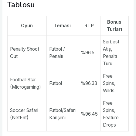
Tablosu
Bonus
Oyun
Teması
RTP
Turları
Serbest
Penalty Shoot
Futbol /
Atış,
%96.5
Out
Penaltı
Penaltı
Turu
Free
Football Star
Futbol
%96.33
Spins,
(Microgaming)
Wilds
Free
Soccer Safari
Futbol/Safari
Spins,
%96.45
(NetEnt)
Karışımı
Feature
Drops