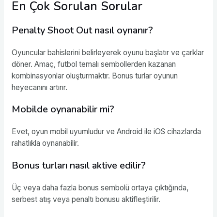
En Çok Sorulan Sorular
Penalty Shoot Out nasıl oynanır?
Oyuncular bahislerini belirleyerek oyunu başlatır ve çarklar
döner. Amaç, futbol temalı sembollerden kazanan
kombinasyonlar oluşturmaktır. Bonus turlar oyunun
heyecanını artırır.
Mobilde oynanabilir mi?
Evet, oyun mobil uyumludur ve Android ile iOS cihazlarda
rahatlıkla oynanabilir.
Bonus turları nasıl aktive edilir?
Üç veya daha fazla bonus sembolü ortaya çıktığında,
serbest atış veya penaltı bonusu aktifleştirilir.