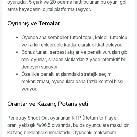
oyunudur. 5 çark ve 20 ödeme hattı bulunan bu oyun, gol
atma heyecanını dijital platforma taşıyor.
Oynanış ve Temalar
Oyunda ana semboller futbol topu, kaleci, futbolcu
ve farklı renklerdeki kartlar olarak dikkat çekiyor.
Bonus turları, serbest atışlar ve penaltı vuruşları gibi
mini oyunlar, sıradan slotlardan ziyade interaktif bir
deneyim sunuyor.
Özellikle penaltı atışlarındaki stratejik seçim
mekanizması, oyunculara daha fazla kontrol hissi
veriyor.
Oranlar ve Kazanç Potansiyeli
Penetray Shoot Out oyununun RTP (Return to Player)
oranı yaklaşık %96,5 civarında, bu da oyunculara makul bir
kazanç beklentisi sunmaktadır. Oyundaki maksimum