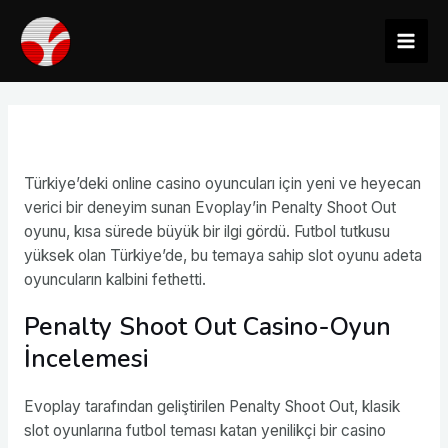
Ir
al
Mai
contenido
Men
Türkiye’deki online casino oyuncuları için yeni ve heyecan
verici bir deneyim sunan Evoplay’in Penalty Shoot Out
oyunu, kısa sürede büyük bir ilgi gördü. Futbol tutkusu
yüksek olan Türkiye’de, bu temaya sahip slot oyunu adeta
oyuncuların kalbini fethetti.
Penalty Shoot Out Casino-Oyun
İncelemesi
Evoplay tarafından geliştirilen Penalty Shoot Out, klasik
slot oyunlarına futbol teması katan yenilikçi bir casino