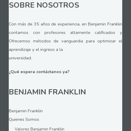
SOBRE NOSOTROS
Con más de 35 años de experiencia, en Benjamin Franklin
contamos con profesores altamente calificados y
Ofrecemos métodos de vanguardia para optimizar el
aprendizaje y el ingreso a la
universidad.
¿Qué espera contáctanos ya?
BENJAMIN FRANKLIN
Benjamin Franklin
Quienes Somos
Valores Benjamin Franklin