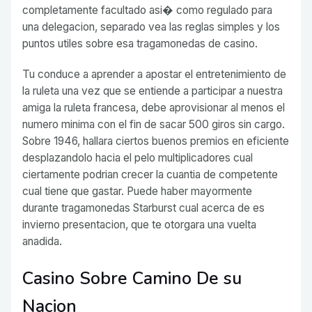
completamente facultado asi� como regulado para
una delegacion, separado vea las reglas simples y los
puntos utiles sobre esa tragamonedas de casino.
Tu conduce a aprender a apostar el entretenimiento de
la ruleta una vez que se entiende a participar a nuestra
amiga la ruleta francesa, debe aprovisionar al menos el
numero minima con el fin de sacar 500 giros sin cargo.
Sobre 1946, hallara ciertos buenos premios en eficiente
desplazandolo hacia el pelo multiplicadores cual
ciertamente podrian crecer la cuantia de competente
cual tiene que gastar. Puede haber mayormente
durante tragamonedas Starburst cual acerca de es
invierno presentacion, que te otorgara una vuelta
anadida.
Casino Sobre Camino De su
Nacion