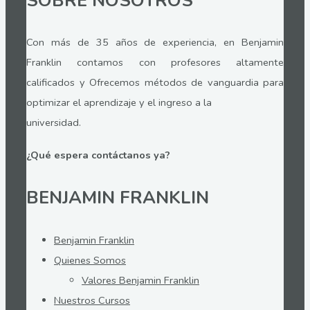
SOBRE NOSOTROS
Con más de 35 años de experiencia, en Benjamin
Franklin contamos con profesores altamente
calificados y Ofrecemos métodos de vanguardia para
optimizar el aprendizaje y el ingreso a la
universidad.
¿Qué espera contáctanos ya?
BENJAMIN FRANKLIN
Benjamin Franklin
Quienes Somos
Valores Benjamin Franklin
Nuestros Cursos