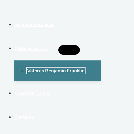
Ir
al
contenido
Benjamin Franklin
Quienes Somos
Alternar
Menú
Valores Benjamin Franklin
Nuestros Cursos
Contacto