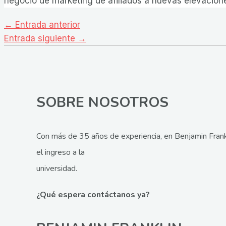
negocio de marketing de afiliados a nuevas elevacion
Navegación
←
Entrada anterior
de
Entrada siguiente
→
entradas
SOBRE NOSOTROS
Con más de 35 años de experiencia, en Benjamin Frank
el ingreso a la
universidad.
¿Qué espera contáctanos ya?