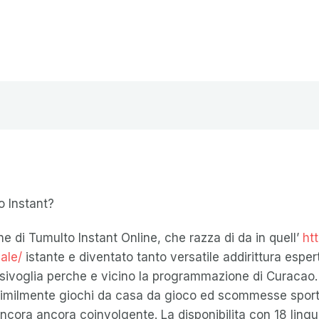
in Franklin
Quienes Somos
Nuestros Cursos
Co
o Instant?
ne di Tumulto Instant Online, che razza di da in quell’
ht
ale/
istante e diventato tanto versatile addirittura esper
sivoglia perche e vicino la programmazione di Curacao. 
imilmente giochi da casa da gioco ed scommesse sporti
ncora ancora coinvolgente. La disponibilita con 18 lingu