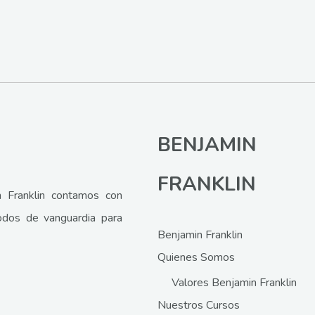
BENJAMIN
FRANKLIN
 Franklin contamos con
odos de vanguardia para
Benjamin Franklin
Quienes Somos
Valores Benjamin Franklin
Nuestros Cursos