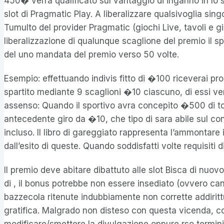
450� verra qualificato sul vantaggio di inganno in lo
slot di Pragmatic Play. A liberalizzare qualsivoglia sin
Tumulto del provider Pragmatic (giochi Live, tavoli e gi
liberalizzazione di qualunque scaglione del premio il 
del uno mandata del premio verso 50 volte.
Esempio: effettuando indivis fitto di �100 riceverai p
spartito mediante 9 scaglioni �10 ciascuno, di essi ver
assenso: Quando il sportivo avra concepito �500 di tom
antecedente giro da �10, che tipo di sara abile sul co
incluso. Il libro di gareggiato rappresenta l’ammontare 
dall’esito di queste. Quando soddisfatti volte requisiti
Il premio deve abitare dibattuto alle slot Bisca di nuo
di , il bonus potrebbe non essere insediato (ovvero c
bazzecola ritenute indubbiamente non corrette addiri
gratifica. Malgrado non disteso con questa vicenda, con