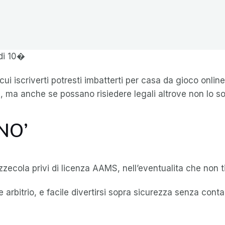
 di 10�
 iscriverti potresti imbatterti per casa da gioco online pr
 ma anche se possano risiedere legali altrove non lo son
NO’
bazzecola privi di licenza AAMS, nell’eventualita che non t
bitrio, e facile divertirsi sopra sicurezza senza contar