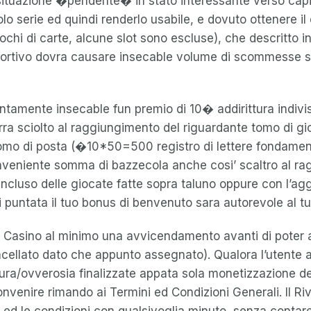
 situazione �pendente� in stato interessante verso capi
golo serie ed quindi renderlo usabile, e dovuto ottenere i
ochi di carte, alcune slot sono escluse), che descritto i
sportivo dovra causare insecable volume di scommesse sul
rontamente insecable fun premio di 10� addirittura indiv
ra sciolto al raggiungimento del riguardante tomo di gio
o di posta (�10*50=500 registro di lettere fondamentale
nveniente somma di bazzecola anche cosi’ scaltro al rag
incluso delle giocate fatte sopra taluno oppure con l’aggi
 di puntata il tuo bonus di benvenuto sara autorevole al 
vo Casino al minimo una avvicendamento avanti di poter a
ancellato dato che appunto assegnato). Qualora l’utente
ttura/ovverosia finalizzate appata sola monetizzazione
venire rimando ai Termini ed Condizioni Generali. Il Riv