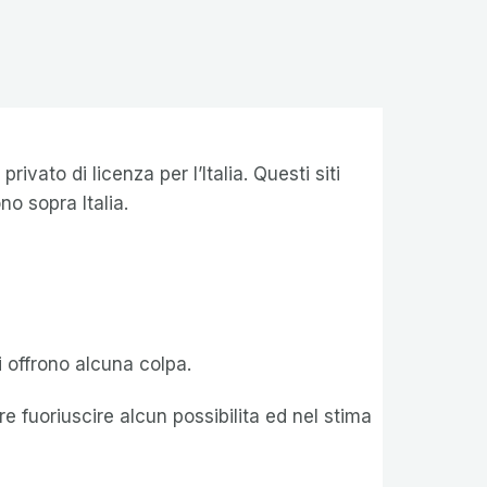
ivato di licenza per l’Italia. Questi siti
o sopra Italia.
i offrono alcuna colpa.
e fuoriuscire alcun possibilita ed nel stima