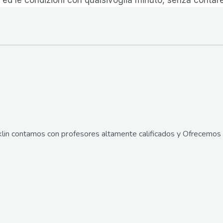
 ed le condizioni con qualsivoglia minuto, senza contar
lin contamos con profesores altamente calificados y Ofrecemos 