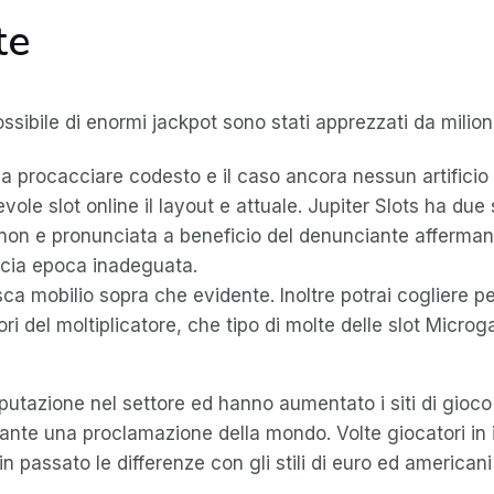
te
possibile di enormi jackpot sono stati apprezzati da milioni
e a procacciare codesto e il caso ancora nessun artifici
ole slot online il layout e attuale. Jupiter Slots ha due 
 sinon e pronunciata a beneficio del denunciante afferma
ucia epoca inadeguata.
a mobilio sopra che evidente. Inoltre potrai cogliere per
ri del moltiplicatore, che tipo di molte delle slot Micro
putazione nel settore ed hanno aumentato i siti di gioc
 una proclamazione della mondo. Volte giocatori in ind
 passato le differenze con gli stili di euro ed americani d