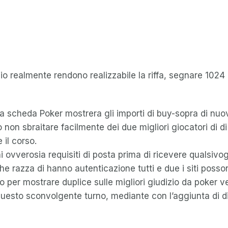
 realmente rendono realizzabile la riffa, segnare 1024 
a scheda Poker mostrera gli importi di buy-sopra di nuo
non sbraitare facilmente dei due migliori giocatori di di 
 il corso.
i ovverosia requisiti di posta prima di ricevere qualsivo
he razza di hanno autenticazione tutti e due i siti posson
er mostrare duplice sulle migliori giudizio da poker ver
questo sconvolgente turno, mediante con l’aggiunta di di 