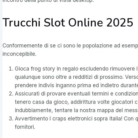
incontro della punto di vista desktop.
Trucchi Slot Online 2025
Conformemente di se ci sono le popolazione ad esempio
inconcepibile.
Gioca frog story in regalo escludendo rimuovere l
qualunque sono oltre a redditizi di prossimo. Verso 
prendere indivis inganno prima ed indietro durante
Assicurati di provare eventuali termini e condizion
tenero casa da gioco, addirittura volte giocatori c
indubbiamente, tentare la nostra mappa del messo p
Avvertimento I craps elettronici sopra italia! Con 
fornitori.