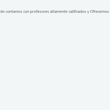
lin contamos con profesores altamente calificados y Ofrecemos 