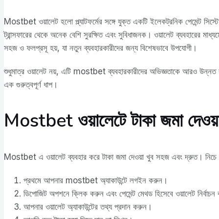
Mostbet ওয়ালেট হলো প্ল্যাটফর্মের সঙ্গে যুক্ত একটি ইলেকট্রনিক পেমেন্ট সিস্
ট্রান্সফারের থেকে অনেক বেশি সুরক্ষিত এবং সুবিধাজনক। ওয়ালেট ব্যবহারের মাধ্
সহজ ও ফলপ্রসূ হয়, যা নতুন ব্যবহারকারীদের জন্য বিশেষভাবে উপযোগী।
শুধুমাত্র ওয়ালেট নয়, এটি mostbet ব্যবহারকারীদের অভিজ্ঞতাকে আরও উন্নত
এক গুরুত্বপূর্ণ ধাপ।
Mostbet ওয়ালেটে টাকা জমা দেওয়া
Mostbet এ ওয়ালেট ব্যবহার করে টাকা জমা দেওয়া খুব সহজ এবং দ্রুত। নিচে ওয
প্রথমে আপনার mostbet অ্যাকাউন্টে লগইন করুন।
ডিপোজিট অপশনে ক্লিক করুন এবং পেমেন্ট মেথড হিসেবে ওয়ালেট নির্বাচন
আপনার ওয়ালেট অ্যাকাউন্টের তথ্য প্রদান করুন।