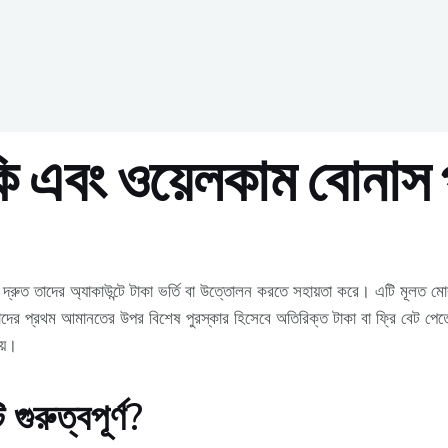
এবং ওয়েলকাম বোনাস পা
দ্রুত তাদের অ্যাকাউন্টে টাকা ভর্তি বা উত্তোলন করতে সহায়তা করে। এটি মূলত 
রীরা তাদের প্রথম আমানতের উপর বিশেষ পুরস্কার হিসেবে অতিরিক্ত টাকা বা ফ্রি বেট
য়।
রুত্বপূর্ণ?