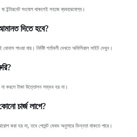
়, যা ইন্টারনেট সংযোগ থাকলেই সহজে ব্যবহারযোগ্য।
 আমানত দিতে হবে?
 বোনাস পাওয়া যায়। নির্দিষ্ট শর্তাবলী দেখতে অফিসিয়াল সাইট দেখুন।
ুরি?
া পূরণ না করলে টাকা উত্তোলন সম্ভব হয় না।
োনো চার্জ লাগে?
োপ করা হয় না, তবে পেমেন্ট মেথড অনুসারে ভিন্নতা থাকতে পারে।