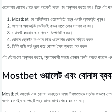
ওয়েলকাম বোনাস পেতে হলে কয়েকটি সহজ ধাপ অনুসরণ করতে হয়। নিচে এই ধাপ
Mostbet এর অফিসিয়াল ওয়েবসাইটে নতুন একটি অ্যাকাউন্ট খুলুন।
আপনার অ্যাকাউন্ট ভেরিফাই করুন যাতে কোন সমস্যা না হয়।
ওয়ালেট ব্যবহার করে প্রথম ডিপোজিট করুন।
বোনাস ক্লেইম অপশনে গিয়ে ওয়েলকাম বোনাস সক্রিয় করুন।
নির্দিষ্ট বাজি শর্ত পূরণ করে বোনাস টাকা ব্যবহার শুরু করুন।
এই স্টেপগুলো অনুসরণ করলে, ব্যবহারকারী সহজে বোনাস অর্জন করতে পারবেন এবং 
Mostbet ওয়ালেট এবং বোনাস ব্যবহ
Mostbet ওয়ালেট এবং বোনাস ব্যবহারের সময় নিরাপত্তাকে সর্বোচ্চ গুরুত্ব দেওয়
আপনার লগইন বা পেমেন্ট তথ্য কারো সাথে শেয়ার করবেন না।