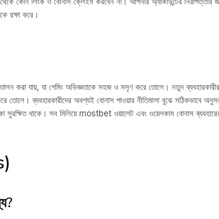
স থেকে কোন লিংক ও বোনাস ক্লেইম করবেন না। আপনার অ্যাকাউন্টের নিরাপত্তার জন
থেকে রক্ষা করে।
উত্তোলন করা যায়, যা গেমিং অভিজ্ঞতাকে সহজ ও মসৃণ করে তোলে। নতুন ব্যবহারকা
 তোলে। ব্যবহারকারীদের অবশ্যই বোনাস পাওয়ার নীতিমালা বুঝে সঠিকভাবে অনুসরণ 
থ্য ও টাকা সুরক্ষিত থাকে। সব মিলিয়ে mostbet ওয়ালেট এবং ওয়েলকাম বোনাস ব্য
s)
্য?