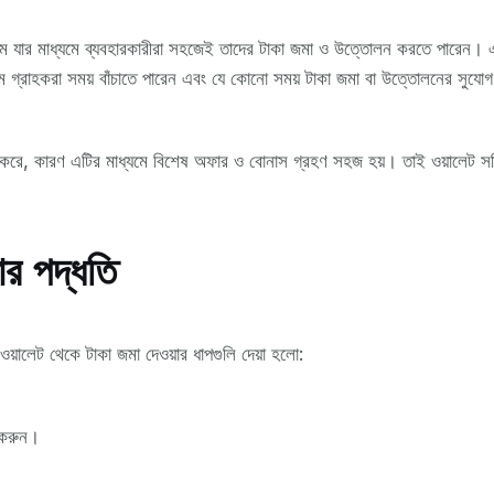
টেম যার মাধ্যমে ব্যবহারকারীরা সহজেই তাদের টাকা জমা ও উত্তোলন করতে পারেন। এট
যমে গ্রাহকরা সময় বাঁচাতে পারেন এবং যে কোনো সময় টাকা জমা বা উত্তোলনের সুযো
 করে, কারণ এটির মাধ্যমে বিশেষ অফার ও বোনাস গ্রহণ সহজ হয়। তাই ওয়ালেট স
র পদ্ধতি
়ালেট থেকে টাকা জমা দেওয়ার ধাপগুলি দেয়া হলো:
 করুন।