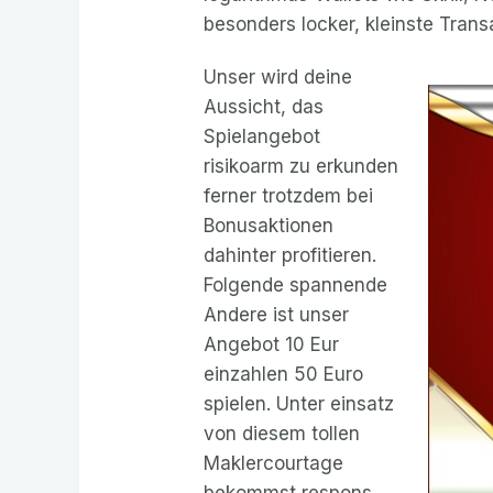
besonders locker, kleinste Tran
Unser wird deine
Aussicht, das
Spielangebot
risikoarm zu erkunden
ferner trotzdem bei
Bonusaktionen
dahinter profitieren.
Folgende spannende
Andere ist unser
Angebot 10 Eur
einzahlen 50 Euro
spielen. Unter einsatz
von diesem tollen
Maklercourtage