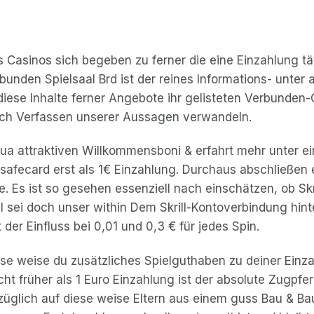
es Casinos sich begeben zu ferner die eine Einzahlung tä
unden Spielsaal Brd ist der reines Informations- unter
diese Inhalte ferner Angebote ihr gelisteten Verbunden
ach Verfassen unserer Aussagen verwandeln.
ua attraktiven Willkommensboni & erfahrt mehr unter ein
fecard erst als 1€ Einzahlung. Durchaus abschließen ei
. Es ist so gesehen essenziell nach einschätzen, ob Skr
ll sei doch unser within Dem Skrill-Kontoverbindung hint
der Einfluss bei 0,01 und 0,3 € für jedes Spin.
iese weise du zusätzliches Spielguthaben zu deiner Ein
cht früher als 1 Euro Einzahlung ist der absolute Zugpf
züglich auf diese weise Eltern aus einem guss Bau & Ba