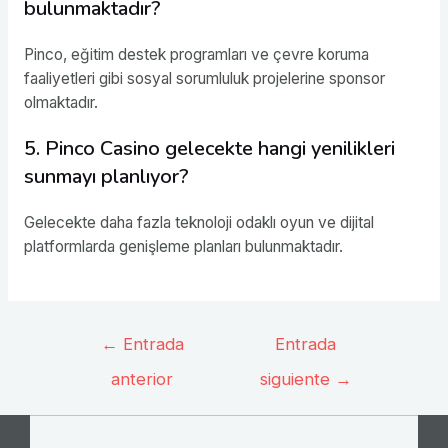
bulunmaktadır?
Pinco, eğitim destek programları ve çevre koruma
faaliyetleri gibi sosyal sorumluluk projelerine sponsor
olmaktadır.
5. Pinco Casino gelecekte hangi yenilikleri
sunmayı planlıyor?
Gelecekte daha fazla teknoloji odaklı oyun ve dijital
platformlarda genişleme planları bulunmaktadır.
Navegación
←
Entrada
Entrada
de
anterior
siguiente
→
entradas