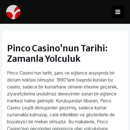
Ir
al
Mai
contenido
Men
Pinco Casino’nun Tarihi:
Zamanla Yolculuk
Pinco Casino’nun tarihi, şans ve eğlence arayışında bir
dönüm noktası olmuştur. 1990’ların başında kurulan bu
casino, sadece bir kumarhane olmanın ötesine geçerek,
ziyaretçilerine unutulmaz deneyimler sunan bir eğlence
merkezi haline gelmiştir. Kuruluşundan itibaren, Pinco
Casino çeşitli dönüşümler geçirmiş, sadece kumar
oynamakla kalmayıp, canlı etkinlikler ve gösterilerle de
büyüleyici bir mekan olmuştur. Bu makalede, Pinco
Casino’nun geçmişten günümüze olan yolculuğuna,