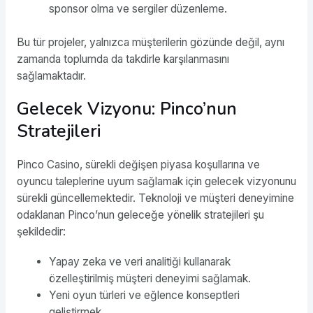
sponsor olma ve sergiler düzenleme.
Bu tür projeler, yalnızca müşterilerin gözünde değil, aynı
zamanda toplumda da takdirle karşılanmasını
sağlamaktadır.
Gelecek Vizyonu: Pinco’nun
Stratejileri
Pinco Casino, sürekli değişen piyasa koşullarına ve
oyuncu taleplerine uyum sağlamak için gelecek vizyonunu
sürekli güncellemektedir. Teknoloji ve müşteri deneyimine
odaklanan Pinco’nun geleceğe yönelik stratejileri şu
şekildedir:
Yapay zeka ve veri analitiği kullanarak
özelleştirilmiş müşteri deneyimi sağlamak.
Yeni oyun türleri ve eğlence konseptleri
geliştirmek.