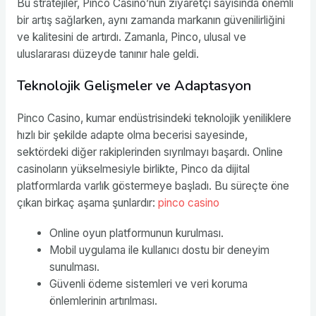
Bu stratejiler, Pinco Casino’nun ziyaretçi sayısında önemli
bir artış sağlarken, aynı zamanda markanın güvenilirliğini
ve kalitesini de artırdı. Zamanla, Pinco, ulusal ve
uluslararası düzeyde tanınır hale geldi.
Teknolojik Gelişmeler ve Adaptasyon
Pinco Casino, kumar endüstrisindeki teknolojik yeniliklere
hızlı bir şekilde adapte olma becerisi sayesinde,
sektördeki diğer rakiplerinden sıyrılmayı başardı. Online
casinoların yükselmesiyle birlikte, Pinco da dijital
platformlarda varlık göstermeye başladı. Bu süreçte öne
çıkan birkaç aşama şunlardır:
pinco casino
Online oyun platformunun kurulması.
Mobil uygulama ile kullanıcı dostu bir deneyim
sunulması.
Güvenli ödeme sistemleri ve veri koruma
önlemlerinin artırılması.