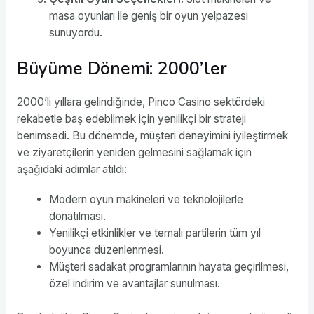
masa oyunları ile geniş bir oyun yelpazesi
sunuyordu.
Büyüme Dönemi: 2000’ler
2000’li yıllara gelindiğinde, Pinco Casino sektördeki
rekabetle baş edebilmek için yenilikçi bir strateji
benimsedi. Bu dönemde, müşteri deneyimini iyileştirmek
ve ziyaretçilerin yeniden gelmesini sağlamak için
aşağıdaki adımlar atıldı:
Modern oyun makineleri ve teknolojilerle
donatılması.
Yenilikçi etkinlikler ve temalı partilerin tüm yıl
boyunca düzenlenmesi.
Müşteri sadakat programlarının hayata geçirilmesi,
özel indirim ve avantajlar sunulması.