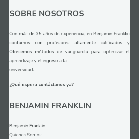
SOBRE NOSOTROS
Con más de 35 años de experiencia, en Benjamin Franklin
contamos con profesores altamente calificados y
Ofrecemos métodos de vanguardia para optimizar el
aprendizaje y el ingreso a la
universidad.
¿Qué espera contáctanos ya?
BENJAMIN FRANKLIN
Benjamin Franklin
Quienes Somos