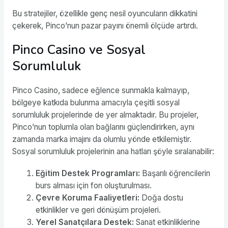
Bu stratejiler, özellikle genç nesil oyuncuların dikkatini
çekerek, Pinco’nun pazar payını önemli ölçüde artırdı.
Pinco Casino ve Sosyal
Sorumluluk
Pinco Casino, sadece eğlence sunmakla kalmayıp,
bölgeye katkıda bulunma amacıyla çeşitli sosyal
sorumluluk projelerinde de yer almaktadır. Bu projeler,
Pinco’nun toplumla olan bağlarını güçlendirirken, aynı
zamanda marka imajını da olumlu yönde etkilemiştir.
Sosyal sorumluluk projelerinin ana hatları şöyle sıralanabilir:
Eğitim Destek Programları:
Başarılı öğrencilerin
burs alması için fon oluşturulması.
Çevre Koruma Faaliyetleri:
Doğa dostu
etkinlikler ve geri dönüşüm projeleri.
Yerel Sanatçılara Destek:
Sanat etkinliklerine