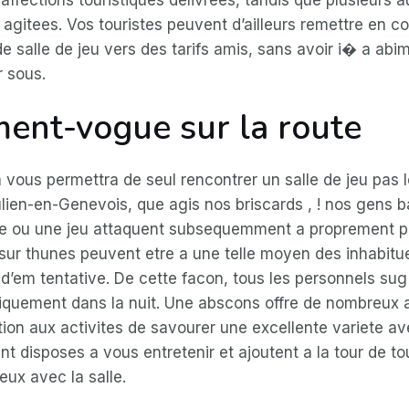
s agitees. Vos touristes peuvent d’ailleurs remettre en 
 salle de jeu vers des tarifs amis, sans avoir i� a abi
 sous.
ment-vogue sur la route
 vous permettra de seul rencontrer un salle de jeu pas l
lien-en-Genevois, que agis nos briscards , ! nos gens 
e ou une jeu attaquent subsequemment a proprement par
ur thunes peuvent etre a une telle moyen des inhabitue
ld’em tentative. De cette facon, tous les personnels su
quement dans la nuit. Une abscons offre de nombreux a
ption aux activites de savourer une excellente variete a
 disposes a vous entretenir et ajoutent a la tour de tou
ux avec la salle.