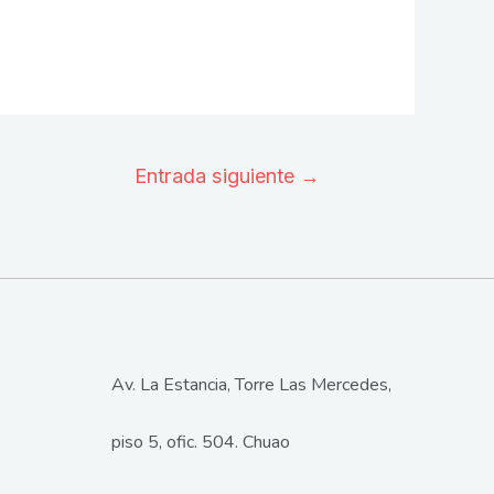
Entrada siguiente
→
Av. La Estancia, Torre Las Mercedes,
piso 5, ofic. 504. Chuao