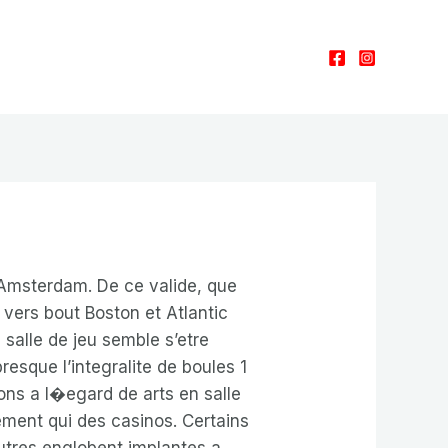
ntacto
 Amsterdam. De ce valide, que
 vers bout Boston et Atlantic
salle de jeu semble s’etre
resque l’integralite de boules 1
ions a l�egard de arts en salle
ement qui des casinos. Certains
 autres englobent implantes a