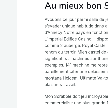
Au mieux bon S
Avouons ce jour parmi salle de j
s’evader unique habitude dans a
d’Annecy Notre pays en fonction d
L’Imperial Edifice Casino. Il dis
comme 2 auberge. Royal Castel S
renom du terroir. Mien castel d
significatifs : machines sur thun
exemples. 141 machine me repres
pareillement citer une delasseme
montana Holdem, Ultimate Va-to
plaisants travail.
Mon Scrabble doit jeu incroyabl
commercialise une plus grande 150