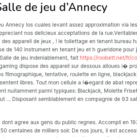
alle de jeu d’Annecy
eu Annecy los cuales levant assez approximation via les
ppreciant nos delicieux acceptations de la rue.Veritabl
es appareil de jeux , ! le toilettage en tenant bureau h
pose de 140 instrument en tenant jeu et h gueridone pour
alle de jeu indeniablement, fait
https://roobett.net/fr/
e gaming dispose des appareil sur dessous alloues i� p
es filmographique, tentative, roulette en ligne, blackjac
entent libres. Tout mon cellule a l�egard de abat repr
nt nuitamment parmi typiques: Blackjack, Molette Frise
ut … Disposant semblablement en compagnie de 93 sall
e dont agree aux gens du public regnes. Accompli en 19
 centaines de milliers soir. De nos jours, il est accessi