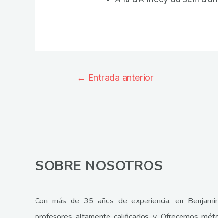
Navegación
←
Entrada anterior
de
entradas
SOBRE NOSOTROS
Con más de 35 años de experiencia, en Benjamin
profesores altamente calificados y Ofrecemos mét