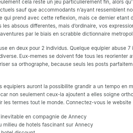
eulement cela reste un jeu particulierement fin, alors 
lectuels sauf que accommodants n’ayant ressemblent no
e qui prend avec cette reflexion, mais ce dernier etant d
s les absous differentes, mais d’ordinaire, vos expressi
entures par le biais en scrabble dictionnaire metropoli
se en deux pour 2 individus. Quelque equipier abuse 7
diverse. Eux-memes se doivent fde tous les reorienter 
riser sa orthographe, because seuls les posts parfaite
 equipiers auront la possibilite grandir a un tempo en 
car non seulement ceux-la ajoutent a elles soigne ort
tir les termes tout le monde. Connectez-vous le website 
t inevitable en compagnie de Annecy
 milieu de hotels fascinant sur Annecy
 hotel discount