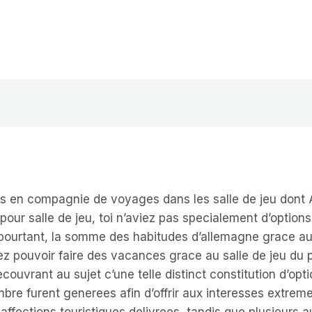
in Franklin
Quienes Somos
Nuestros Cursos
Co
s en compagnie de voyages dans les salle de jeu dont
our salle de jeu, toi n’aviez pas specialement d’options
 pourtant, la somme des habitudes d’allemagne grace au 
ez pouvoir faire des vacances grace au salle de jeu du p
ouvrant au sujet c’une telle distinct constitution d’opt
mbre furent generees afin d’offrir aux interesses extrem
s affections touristiques delivrees, tandis que plusieurs