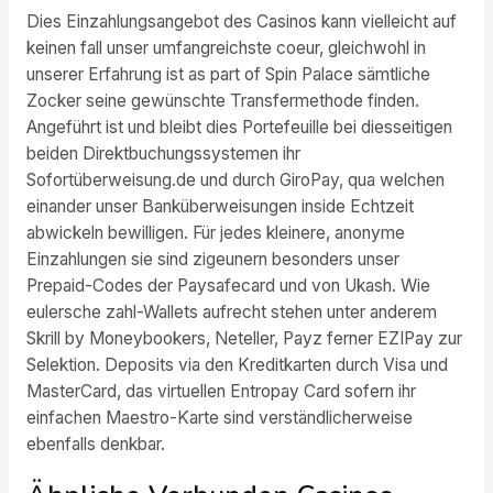
Dies Einzahlungsangebot des Casinos kann vielleicht auf
keinen fall unser umfangreichste coeur, gleichwohl in
unserer Erfahrung ist as part of Spin Palace sämtliche
Zocker seine gewünschte Transfermethode finden.
Angeführt ist und bleibt dies Portefeuille bei diesseitigen
beiden Direktbuchungssystemen ihr
Sofortüberweisung.de und durch GiroPay, qua welchen
einander unser Banküberweisungen inside Echtzeit
abwickeln bewilligen. Für jedes kleinere, anonyme
Einzahlungen sie sind zigeunern besonders unser
Prepaid-Codes der Paysafecard und von Ukash. Wie
eulersche zahl-Wallets aufrecht stehen unter anderem
Skrill by Moneybookers, Neteller, Payz ferner EZIPay zur
Selektion. Deposits via den Kreditkarten durch Visa und
MasterCard, das virtuellen Entropay Card sofern ihr
einfachen Maestro-Karte sind verständlicherweise
ebenfalls denkbar.