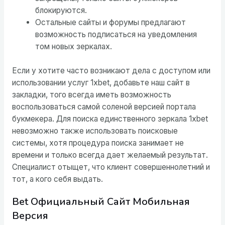
блокируются.
Остальные сайты и форумы предлагают
возможность подписаться на уведомления
том новых зеркалах.
Если у хотите часто возникают дела с доступом или
использовании услуг 1xbet, добавьте наш сайт в
закладки, того всегда иметь возможность
воспользоваться самой соленой версией портала
букмекера. Для поиска единственного зеркала 1xbet
невозможно также использовать поисковые
системы, хотя процедура поиска занимает не
времени и только всегда дает желаемый результат.
Специалист отыщет, что клиент совершеннолетний и
тот, а кого себя выдать.
Bet Официальный Сайт Мобильная
Версия