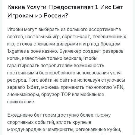
Какие Услуги Предоставляет 1 Икс Бет
Игрокам из России?
Игроки могут выбирать из большого ассортимента
слотов, настольных игр, скретч-карт, телевизионных
игр, столов с живыми дилерами и игр под брендом
1xgames в зоне казино. Букмекер создает резервов
копии, известные только зеркала, чтобы
гарантировать потребителям возможность
постоянным и бесперебойного использования услуг
ресурса. Того войти на сайт не используя стулочасы
зеркало 1хбет, можешь применить технологию VPN,
анонимайзеры, браузер ТОР или мобильное
приложение.
Ежедневно бетторам доступно более тысячу
спортивных событий, вплоть крупные
международные чемпионаты, региональные кубки,