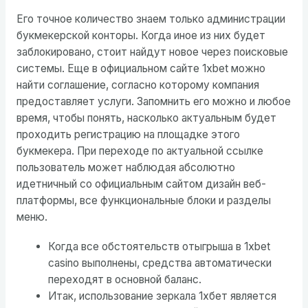
Его точное количество знаем только администрации
букмекерской конторы. Когда иное из них будет
заблокировано, стоит найдут новое через поисковые
системы. Еще в официальном сайте 1xbet можно
найти соглашение, согласно которому компания
предоставляет услуги. Запомнить его можно и любое
время, чтобы понять, насколько актуальным будет
проходить регистрацию на площадке этого
букмекера. При переходе по актуальной ссылке
пользователь может наблюдая абсолютно
идетничный со официальным сайтом дизайн веб-
платформы, все функциональные блоки и разделы
меню.
Когда все обстоятельств отыгрыша в 1xbet
casino выполнены, средства автоматически
переходят в основной баланс.
Итак, использование зеркала 1хбет является