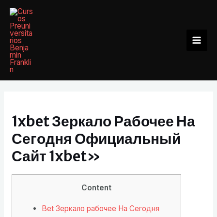
Ir
al
contenido
Mai
Men
1xbet Зеркало Рабочее На
Сегодня Официальный
Сайт 1xbet»
Content
Bet Зеркало рабочее На Сегодня