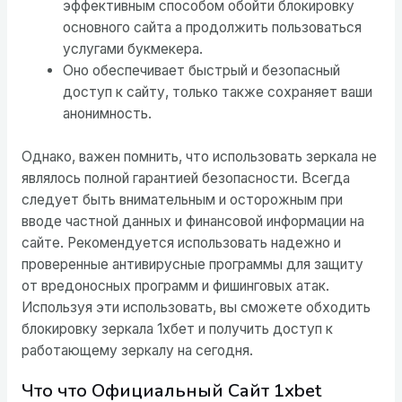
эффективным способом обойти блокировку
основного сайта а продолжить пользоваться
услугами букмекера.
Оно обеспечивает быстрый и безопасный
доступ к сайту, только также сохраняет ваши
анонимность.
Однако, важен помнить, что использовать зеркала не
являлось полной гарантией безопасности. Всегда
следует быть внимательным и осторожным при
вводе частной данных и финансовой информации на
сайте. Рекомендуется использовать надежно и
проверенные антивирусные программы для защиту
от вредоносных программ и фишинговых атак.
Используя эти использовать, вы сможете обходить
блокировку зеркала 1хбет и получить доступ к
работающему зеркалу на сегодня.
Что что Официальный Сайт 1xbet