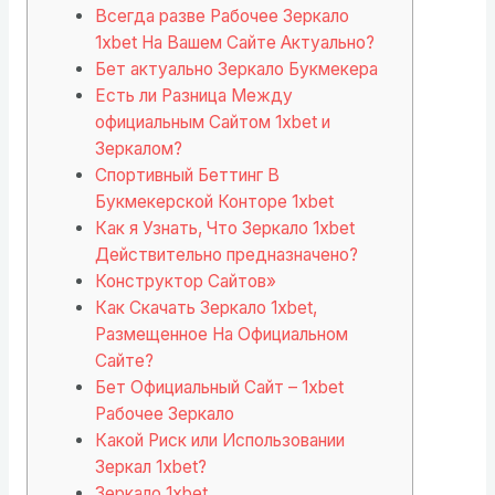
Всегда разве Рабочее Зеркало
1xbet На Вашем Сайте Актуально?
Бет актуально Зеркало Букмекера
Есть ли Разница Между
официальным Сайтом 1xbet и
Зеркалом?
Спортивный Беттинг В
Букмекерской Конторе 1xbet
Как я Узнать, Что Зеркало 1xbet
Действительно предназначено?
Конструктор Сайтов»
Как Скачать Зеркало 1xbet,
Размещенное На Официальном
Сайте?
Бет Официальный Сайт – 1xbet
Рабочее Зеркало
Какой Риск или Использовании
Зеркал 1xbet?
Зеркало 1xbet