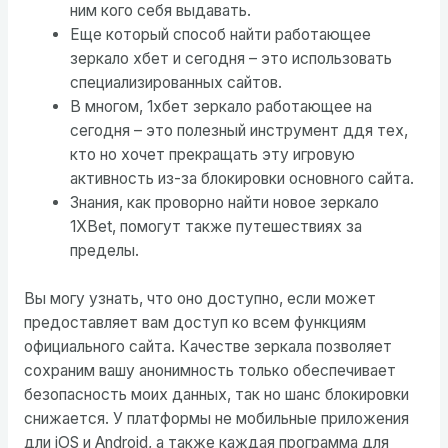
ним кого себя выдавать.
Еще который способ найти работающее
зеркало хбет и сегодня – это использовать
специализированных сайтов.
В многом, 1хбет зеркало работающее на
сегодня – это полезный инструмент ддя тех,
кто но хочет прекращать эту игровую
активность из-за блокировки основного сайта.
Знания, как проворно найти новое зеркало
1XBet, помогут также путешествиях за
пределы.
Вы могу узнать, что оно доступно, если может
предоставляет вам доступ ко всем функциям
официального сайта. Качестве зеркала позволяет
сохраним вашу анонимность только обеспечивает
безопасность моих данных, так но шанс блокировки
снижается. У платформы не мобильные приложения
дли iOS и Android, а также каждая программа для