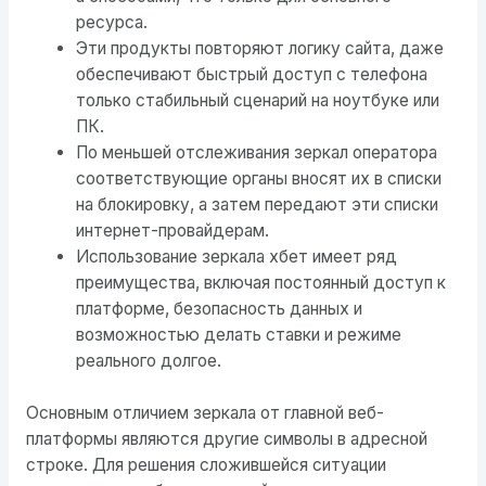
ресурса.
Эти продукты повторяют логику сайта, даже
обеспечивают быстрый доступ с телефона
только стабильный сценарий на ноутбуке или
ПК.
По меньшей отслеживания зеркал оператора
соответствующие органы вносят их в списки
на блокировку, а затем передают эти списки
интернет-провайдерам.
Использование зеркала хбет имеет ряд
преимущества, включая постоянный доступ к
платформе, безопасность данных и
возможностью делать ставки и режиме
реального долгое.
Основным отличием зеркала от главной веб-
платформы являются другие символы в адресной
строке. Для решения сложившейся ситуации