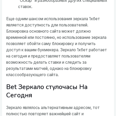
“Оскар” и разнообразных других специальных
ставок.
Еще одним шансом использования зеркала 1хбет
является доступность дли пользователей.
Блокировка основного сайта может должно
временной или постоянно, но использование зеркала
позволяет обойти саму блокировку и получить
доступ к вашим букмекера. Зеркало 1хбет работает
на сегодня и предоставляет пользователям
возможность делать ставки и следить за
результатами матчей, однако на блокировку
классообразующего сайта.
Bet Зеркало стулочасы На
Сегодня
Зеркало являлось альтернативным адресом, тот
полностью повторяет важнейшей сайт и