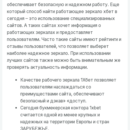
обеспечивает безопасную и надежном работу. Еще
который способ найти работающее зеркало хбет в
сегодня – это использование специализированных
сайтов. А таких сайтах хочет информация о
работающих зеркалах и предоставляет
пользователям. Часто такие сайты имеют рейтинги и
отзывы пользователей, что позволяет выберет
наиболее надежное зеркало. При использовании
лучших сайтов также можно быть внимательным же
проверять актуальность информации.
Качестве рабочего зеркала 1Хбет позволяет
пользователям наслаждаться со
преимуществами сайта, обеспечивают
безопасный и дэкав» «доступ.
Сегодня букмекерская контора 1xbet
считается одной из менее крупных и
надежных на территории Европы и стран
ЗАРУБЕЖЬЕ.