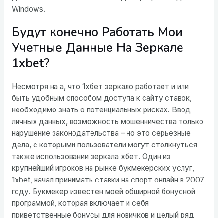
Windows.
Будут конечно Работать Мои
Учетные Данные На Зеркале
1xbet?
Несмотря на а, что 1хбет зеркало работает и или
быть удобным способом доступа к сайту ставок,
необходимо знать о потенциальных рисках. Ввод
личных данных, возможность мошенничества только
нарушение законодательства – но это серьезные
дела, с которыми пользователи могут столкнуться
также использовании зеркала хбет. Один из
крупнейший игроков на рынке букмекерских услуг,
1xbet, начал принимать ставки на спорт онлайн в 2007
году. Букмекер известен моей обширной бонусной
программой, которая включает и себя
приветственные бонусы для новичков и целый ряд