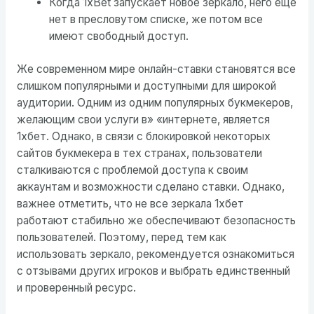
Когда 1xBet запускает новое зеркало, него еще
нет в пресловутом списке, же потом все
имеют свободный доступ.
Же современном мире онлайн-ставки становятся все
слишком популярными и доступными для широкой
аудитории. Одним из одним популярных букмекеров,
желающим свои услуги в» «интернете, является
1хбет. Однако, в связи с блокировкой некоторых
сайтов букмекера в тех странах, пользователи
сталкиваются с проблемой доступа к своим
аккаунтам и возможности сделано ставки. Однако,
важнее отметить, что не все зеркала 1хбет
работают стабильно же обеспечивают безопасность
пользователей. Поэтому, перед тем как
использовать зеркало, рекомендуется ознакомиться
с отзывами других игроков и выбрать единственный
и проверенный ресурс.