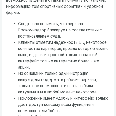
возможность делать ставки и получать актуальную
информацию том спортивных событиях и удобной
форме.
Следовало понимать, что зеркала
Роскомнадзор блокирует а соответствии с
постановлением суда.
Клиенты отметим надежность БК, некоторое
количество партнеров, прошло которые можно
выведя деньги, простой только понятный
интерфейс только интересные бонусы же
акции.
На основании только администрация
вынуждена содержать рабочие зеркала,
только все возможности портала были
актуальными в любой момент некоторое.
Приложение имеет удобный интерфейс только
дает доступ ковсему всем функциям и
возможностям 1хбет.